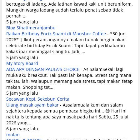
bertugas di ladang. Ada latihan kawad kaki unit beruniform.
Mungkin warga ladang sudah terlalu penat sebab tidak
pernah ...
5 jam yang lalu
Blog Sihatimerahjambu
Raikan Birthday Encik Suami di Manshor Coffee
-
*30 Jun
2026* | Ikut perancangannya malam tu nak pergi makan
celebrate birthday Encik Suami. Tapi dapat perkhabaran
kakak ipar meninggal siang tu. Jadi, ...
5 jam yang lalu
My Story Board
ADA APA DENGAN PAULA'S CHOICE
-
As SalamSekali lagi
muka aku breakout. Tak pasti lah kenapa. Stress tang mana
tak tau lah. Walaupun memang ada stress, tapi makan tetap
makan. Shopping tet...
5 jam yang lalu
Secawan Kopi, Sekebun Cerita
Ulang masak ayam bakar
-
Assalamualaikum dan salam
sejahtera kepada semua pembaca blogku ini... 😊 Hari ini
nak tulis tentang apa saya masak pada hari Sabtu, 25 Julai
2026 yang ...
6 jam yang lalu
mulan