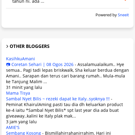
tahun ni. ada ...
Powered by
Sneeit
OTHER BLOGGERS
KasihkuAmani
📷 Coretan Sehari | 08 Ogos 2026
-
Assalamualaikum.. Hye
semua.. Pagi tadi lepas briskwalk, Sha keluar berdua dengan
Amani.. Sarapan dan terus cari barang rumah.. Mula-mula
ke Tanjung Malim ...
31 minit yang lalu
Mama Tisya
Sambal Nyet Bilis ~ rezeki dapat ke Italy..syoknya !!!
-
Peminat KhairulAming pasti tau dia dh keluarkan product
ke-4 iaitu *Sambal Nyet Bilis* spt last year dia ada buat
giveaway..kalini ke Italy plak mak...
3 jam yang lalu
AMIE'S
Sembang Kosong
-
Bismillahirrahanirrahim. Hari ini