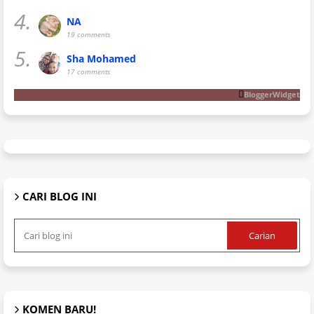
4.
NA
19 comments
5.
Sha Mohamed
17 comments
BloggerWidget
CARI BLOG INI
KOMEN BARU!