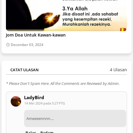
Jom Doa Untuk Kawan-kawan
December 03, 2024
4 Ulasan
CATAT ULASAN
* Please Don't Spam Here. All the Comments are Reviewed by Admin.
LadyBird
14 Mei 2024 pada 5:27 PTG
Ameeeennnn....
Balas
Padam