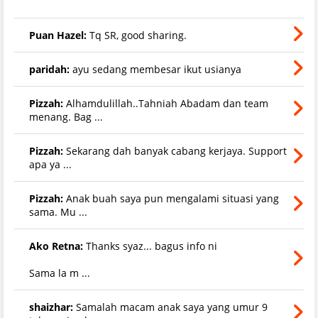
Puan Hazel:
Tq SR, good sharing.
paridah:
ayu sedang membesar ikut usianya
Pizzah:
Alhamdulillah..Tahniah Abadam dan team
menang. Bag ...
Pizzah:
Sekarang dah banyak cabang kerjaya. Support
apa ya ...
Pizzah:
Anak buah saya pun mengalami situasi yang
sama. Mu ...
Ako Retna:
Thanks syaz... bagus info ni
Sama la m ...
shaizhar:
Samalah macam anak saya yang umur 9