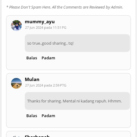
* Please Don't Spam Here. All the Comments are Reviewed by Admin.
mummy_ayu
27 Jun 2024 pada 11:51 PG
so true..good sharing.. tq!
Balas
Padam
Mulan
27 Jun 2024 pada 2:59 PTG
Thanks for sharing. Mental ni kadang rapuh. Hhmm.
Balas
Padam
Sharhanah