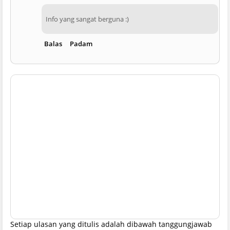
Info yang sangat berguna :)
Balas
Padam
Setiap ulasan yang ditulis adalah dibawah tanggungjawab