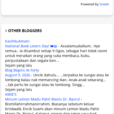
Powered by
Sneeit
OTHER BLOGGERS
KasihkuAmani
National Book Lovers Day! ❤️📖
-
Assalamualaikum.. Hye
semua.. Ia disambut setiap 9 Ogos, sebagai hari tidak rasmi
untuk meraikan orang yang suka membaca, buku,
perpustakaan dan segala ben...
Sejam yang lalu
Blog Begins At Forty
August 9, 2026
-
Uncle dahulu... ...terpaksa ke sungai atau ke
lombong kalau nak memancing ikan. Anak-anak sekarang...
...tak perlu ke sungai atau ke lombong. Singg...
Sejam yang lalu
AMIE'S
Minum Lemon Madu Pahit Manis Dr. Bazrul
-
Bismillahirrahmanirrahim. Biasanya sebelum keluar
briskwalk, Encik Suami akan minum Lemon Madu Pahit
Manis Dr. Bazrul. Katanya, ringan dan segar rasa bad...