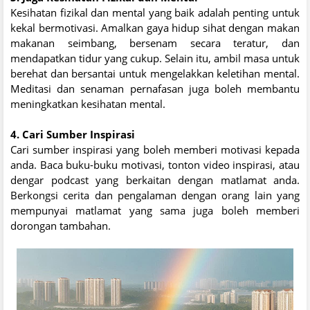
Kesihatan fizikal dan mental yang baik adalah penting untuk
kekal bermotivasi. Amalkan gaya hidup sihat dengan makan
makanan seimbang, bersenam secara teratur, dan
mendapatkan tidur yang cukup. Selain itu, ambil masa untuk
berehat dan bersantai untuk mengelakkan keletihan mental.
Meditasi dan senaman pernafasan juga boleh membantu
meningkatkan kesihatan mental.
4. Cari Sumber Inspirasi
Cari sumber inspirasi yang boleh memberi motivasi kepada
anda. Baca buku-buku motivasi, tonton video inspirasi, atau
dengar podcast yang berkaitan dengan matlamat anda.
Berkongsi cerita dan pengalaman dengan orang lain yang
mempunyai matlamat yang sama juga boleh memberi
dorongan tambahan.