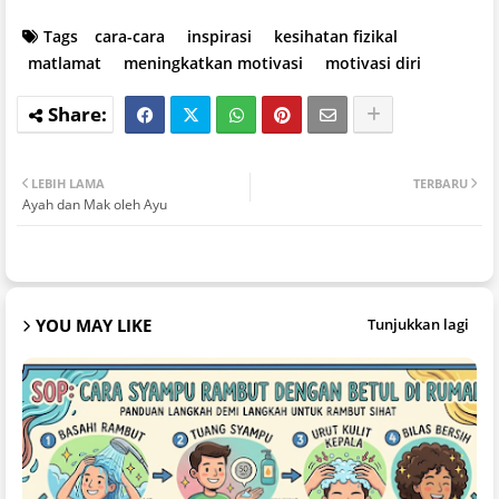
Tags
cara-cara
inspirasi
kesihatan fizikal
matlamat
meningkatkan motivasi
motivasi diri
LEBIH LAMA
TERBARU
Ayah dan Mak oleh Ayu
YOU MAY LIKE
Tunjukkan lagi