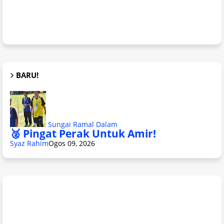
BARU!
Sungai Ramal Dalam
🥈 Pingat Perak Untuk Amir!
Syaz Rahim
Ogos 09, 2026