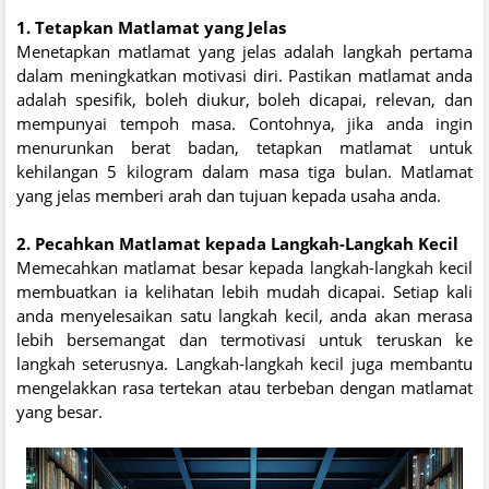
1. Tetapkan Matlamat yang Jelas
Menetapkan matlamat yang jelas adalah langkah pertama
dalam meningkatkan motivasi diri. Pastikan matlamat anda
adalah spesifik, boleh diukur, boleh dicapai, relevan, dan
mempunyai tempoh masa. Contohnya, jika anda ingin
menurunkan berat badan, tetapkan matlamat untuk
kehilangan 5 kilogram dalam masa tiga bulan. Matlamat
yang jelas memberi arah dan tujuan kepada usaha anda.
2. Pecahkan Matlamat kepada Langkah-Langkah Kecil
Memecahkan matlamat besar kepada langkah-langkah kecil
membuatkan ia kelihatan lebih mudah dicapai. Setiap kali
anda menyelesaikan satu langkah kecil, anda akan merasa
lebih bersemangat dan termotivasi untuk teruskan ke
langkah seterusnya. Langkah-langkah kecil juga membantu
mengelakkan rasa tertekan atau terbeban dengan matlamat
yang besar.