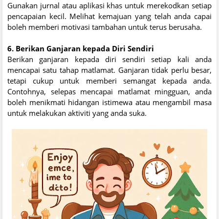
Gunakan jurnal atau aplikasi khas untuk merekodkan setiap
pencapaian kecil. Melihat kemajuan yang telah anda capai
boleh memberi motivasi tambahan untuk terus berusaha.
6. Berikan Ganjaran kepada Diri Sendiri
Berikan ganjaran kepada diri sendiri setiap kali anda
mencapai satu tahap matlamat. Ganjaran tidak perlu besar,
tetapi cukup untuk memberi semangat kepada anda.
Contohnya, selepas mencapai matlamat mingguan, anda
boleh menikmati hidangan istimewa atau mengambil masa
untuk melakukan aktiviti yang anda suka.