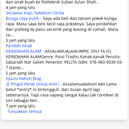
dan anak buah ke Politeknik Sultan Azlan Shah...
4 jam yang lalu
Secawan Kopi, Sekebun Cerita
Bunga raya putih
-
Saya ada beli dan tanam pokok bunga
raya. Masa saya beli, kecil saja pokoknya. Saya pindahkan
dari polibeg ke pasu seramik yang kosong di rumah. Masa
sa...
5 jam yang lalu
Paridah ishak
KEINDAHAN ALAM
-
ASSALAMUALAIKUMPIC SIFU TA (C)
KEINDAHAN ALAMGenre: Puisi Tradisi Kanak-kanak Penulis:
Sabariah Nor Salleh Penerbit: PELITA ISBN: 978-983-9039-59-
7 (Saste...
5 jam yang lalu
Syazni Rahim Blog
🥈 Pingat Perak Untuk Amir!
-
Assalamualaikum wbt Lama
betul *entry* ni tertengguh, dari bulan April lagi
sebenarnya. Tapi rasa sayang sangat kalau tak coretkan di
sini sebagai ken...
7 jam yang lalu
Tunjukkan Semua