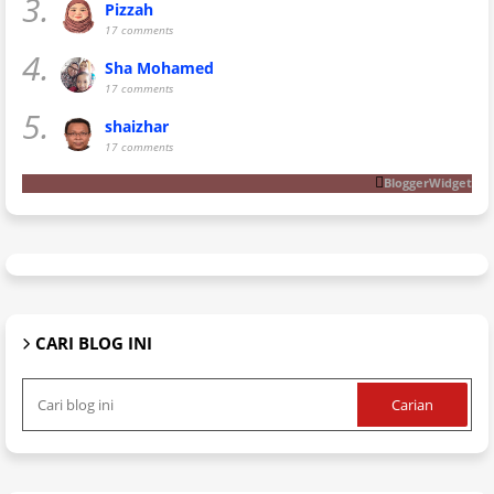
3.
Pizzah
17 comments
4.
Sha Mohamed
17 comments
5.
shaizhar
17 comments
BloggerWidget
CARI BLOG INI