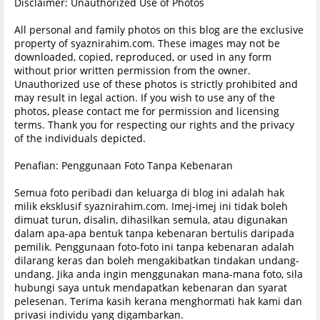
Disclaimer: Unauthorized Use of Photos
All personal and family photos on this blog are the exclusive
property of syaznirahim.com. These images may not be
downloaded, copied, reproduced, or used in any form
without prior written permission from the owner.
Unauthorized use of these photos is strictly prohibited and
may result in legal action. If you wish to use any of the
photos, please contact me for permission and licensing
terms. Thank you for respecting our rights and the privacy
of the individuals depicted.
Penafian: Penggunaan Foto Tanpa Kebenaran
Semua foto peribadi dan keluarga di blog ini adalah hak
milik eksklusif syaznirahim.com. Imej-imej ini tidak boleh
dimuat turun, disalin, dihasilkan semula, atau digunakan
dalam apa-apa bentuk tanpa kebenaran bertulis daripada
pemilik. Penggunaan foto-foto ini tanpa kebenaran adalah
dilarang keras dan boleh mengakibatkan tindakan undang-
undang. Jika anda ingin menggunakan mana-mana foto, sila
hubungi saya untuk mendapatkan kebenaran dan syarat
pelesenan. Terima kasih kerana menghormati hak kami dan
privasi individu yang digambarkan.