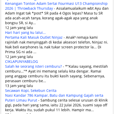
Kenangan Tonton Adam Sertai Fourmasi U13 Championship
2026 | Throwback Thursday
-
Assalamualaikum wbt Ayu dan
Adam Ingat tak *post* SR pada 4 Ogos lepas? Masa tu SR
ada acah-acah tanya, korang agak-agak apa yang anak
bongsu SR, si Ay...
12 jam yang lalu
Hari hari yang ku lalui...
Pertama Kali Masuk Outlet Ninjaz
-
Anak³ remaja kami
rajinlah nak menyinggah di kedai aksesori telefon, Ninjaz ni.
Nak beli earphones la, nak tukar screen protector la... Di
Prima SG ni ada ...
12 jam yang lalu
CIKLAPUNYABELOG
Salah ke seorang isteri cemburu?
-
*"Kalau sayang, mestilah
cemburu..."* Ayat ini memang selalu kita dengar. Ramai
yang anggap cemburu itu bukti kasih sayang. Sebenarnya,
perasaan cemburu be...
13 jam yang lalu
Secawan Kopi, Sekebun Cerita
Nasi Kandar 786 Kampar, Batu dan Kampung Gajah serta
Puteri Limau Purut
-
Sambung cerita selesai urusan di klinik
gigi, pada hari yang sama, iaitu 22 Julai 2026, suami saya off
kerja. Waktu itu, sudah pukul 11 lebih. Hampir ma...