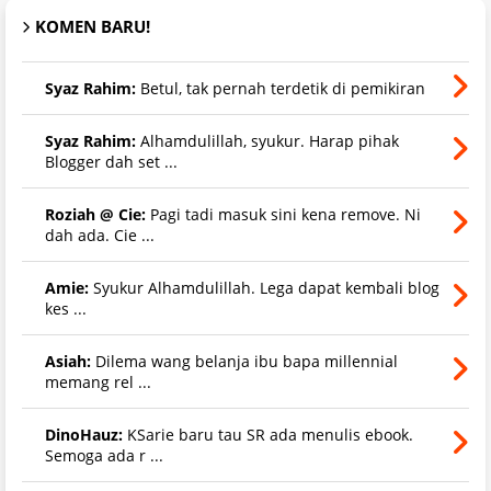
KOMEN BARU!
Syaz Rahim:
Betul, tak pernah terdetik di pemikiran
Syaz Rahim:
Alhamdulillah, syukur. Harap pihak
Blogger dah set ...
Roziah @ Cie:
Pagi tadi masuk sini kena remove. Ni
dah ada. Cie ...
Amie:
Syukur Alhamdulillah. Lega dapat kembali blog
kes ...
Asiah:
Dilema wang belanja ibu bapa millennial
memang rel ...
DinoHauz:
KSarie baru tau SR ada menulis ebook.
Semoga ada r ...