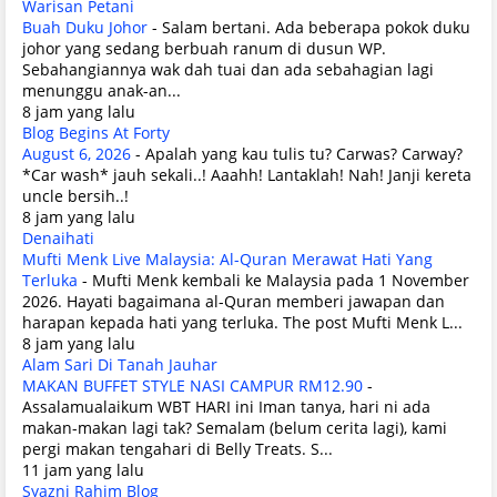
Warisan Petani
Buah Duku Johor
-
Salam bertani. Ada beberapa pokok duku
johor yang sedang berbuah ranum di dusun WP.
Sebahangiannya wak dah tuai dan ada sebahagian lagi
menunggu anak-an...
8 jam yang lalu
Blog Begins At Forty
August 6, 2026
-
Apalah yang kau tulis tu? Carwas? Carway?
*Car wash* jauh sekali..! Aaahh! Lantaklah! Nah! Janji kereta
uncle bersih..!
8 jam yang lalu
Denaihati
Mufti Menk Live Malaysia: Al-Quran Merawat Hati Yang
Terluka
-
Mufti Menk kembali ke Malaysia pada 1 November
2026. Hayati bagaimana al-Quran memberi jawapan dan
harapan kepada hati yang terluka. The post Mufti Menk L...
8 jam yang lalu
Alam Sari Di Tanah Jauhar
MAKAN BUFFET STYLE NASI CAMPUR RM12.90
-
Assalamualaikum WBT HARI ini Iman tanya, hari ni ada
makan-makan lagi tak? Semalam (belum cerita lagi), kami
pergi makan tengahari di Belly Treats. S...
11 jam yang lalu
Syazni Rahim Blog