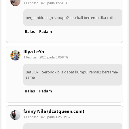
1 Februari 2025 pada 1:55 PTG
bergembira dgn sepupu2 sesekali bertemu tika cuti
Balas
Padam
Illya LeYa
1 Februari 2025 pada 3:00 PTG
Betul3x... Seronok bila dapat kumpul ramai2 bersama-
sama
Balas
Padam
fanny Nila (dcatqueen.com)
1 Februari 2025 pada 11:56 PTG