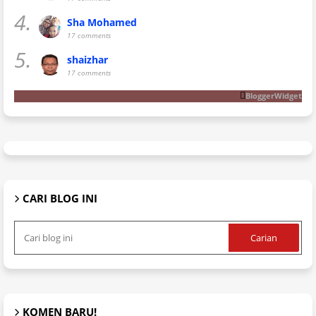
4.
Sha Mohamed
17 comments
5.
shaizhar
17 comments
BloggerWidget
CARI BLOG INI
KOMEN BARU!