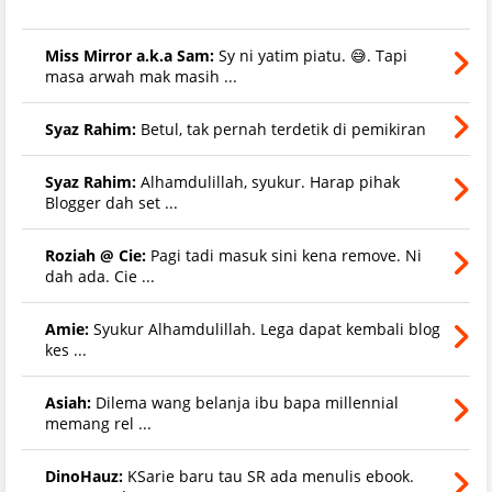
Miss Mirror a.k.a Sam:
Sy ni yatim piatu. 😅. Tapi
masa arwah mak masih ...
Syaz Rahim:
Betul, tak pernah terdetik di pemikiran
Syaz Rahim:
Alhamdulillah, syukur. Harap pihak
Blogger dah set ...
Roziah @ Cie:
Pagi tadi masuk sini kena remove. Ni
dah ada. Cie ...
Amie:
Syukur Alhamdulillah. Lega dapat kembali blog
kes ...
Asiah:
Dilema wang belanja ibu bapa millennial
memang rel ...
DinoHauz:
KSarie baru tau SR ada menulis ebook.