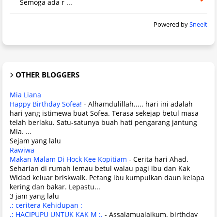
Semoga ada r ...
Powered by
Sneeit
OTHER BLOGGERS
Mia Liana
Happy Birthday Sofea!
-
Alhamdulillah..... hari ini adalah
hari yang istimewa buat Sofea. Terasa sekejap betul masa
telah berlaku. Satu-satunya buah hati pengarang jantung
Mia. ...
Sejam yang lalu
Rawiwa
Makan Malam Di Hock Kee Kopitiam
-
Cerita hari Ahad.
Seharian di rumah lemau betul walau pagi ibu dan Kak
Widad keluar briskwalk. Petang ibu kumpulkan daun kelapa
kering dan bakar. Lepastu...
3 jam yang lalu
.: ceritera Kehidupan :
.: HACIPUPU UNTUK KAK M :.
-
Assalamualaikum. birthday