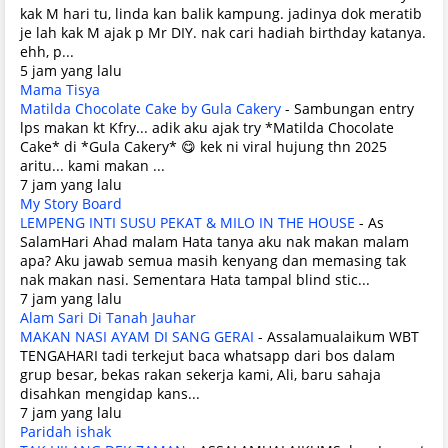
kak M hari tu, linda kan balik kampung. jadinya dok meratib
je lah kak M ajak p Mr DIY. nak cari hadiah birthday katanya.
ehh, p...
5 jam yang lalu
Mama Tisya
Matilda Chocolate Cake by Gula Cakery
-
Sambungan entry
lps makan kt Kfry... adik aku ajak try *Matilda Chocolate
Cake* di *Gula Cakery* 😋 kek ni viral hujung thn 2025
aritu... kami makan ...
7 jam yang lalu
My Story Board
LEMPENG INTI SUSU PEKAT & MILO IN THE HOUSE
-
As
SalamHari Ahad malam Hata tanya aku nak makan malam
apa? Aku jawab semua masih kenyang dan memasing tak
nak makan nasi. Sementara Hata tampal blind stic...
7 jam yang lalu
Alam Sari Di Tanah Jauhar
MAKAN NASI AYAM DI SANG GERAI
-
Assalamualaikum WBT
TENGAHARI tadi terkejut baca whatsapp dari bos dalam
grup besar, bekas rakan sekerja kami, Ali, baru sahaja
disahkan mengidap kans...
7 jam yang lalu
Paridah ishak