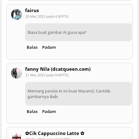
fairus
20 Mac 2025 pada 4:30 PTG
Biasa buat gambar AI guna apa?
Balas
Padam
fanny Nila (dcatqueen.com)
21 Mac 2025 pada 9:44 PTG
Memang pandai AI ini buat Macam2. Cantiiiik
gambarnya 👍👍
Balas
Padam
✿Cik Cappuccino Latte ✿