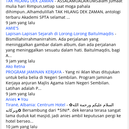
TAK HILANG DEK ZAMAN
-
ASSALAMUALAIKUMSalam Jumaat
mulia hari Rimpun,setiap saat moga pahala
dihimpun..Alhamdulillah TAK HILANG DEK ZAMAN, antologi
terbaru Akademi SPTA selamat ...
9 jam yang lalu
AMIE'S
Lapisan-Lapisan Sejarah di Lorong-Lorong Baitulmaqdis
-
Bismillahirrahmanirrahim. Ada perjalanan yang
meninggalkan gambar dalam album, dan ada perjalanan
yang meninggalkan sesuatu dalam hati. Baitulmaqdis, bagi
A...
9 jam yang lalu
Ako Retna
PROGRAM JAMINAN KERJAYA
-
Yang ni iklan khas ditujukan
untuk belia belia di Negeri Sembilan. Program Jaminan
Kerjaya anjuran Majlis Agama Islam Negeri Sembilan.
Latihan adalah P...
9 jam yang lalu
Anies ♥ You
Tiranë, Albania: Centrum Hotel
-
✿السلام عليكم ورحمة الله
وبركاته✿ Bersambung dari *SINI*. dek kerana terasa sangat
lama duduk kat masjid, jadi anies ambil keputusan pergi ke
hotel berseo...
10 jam yang lalu