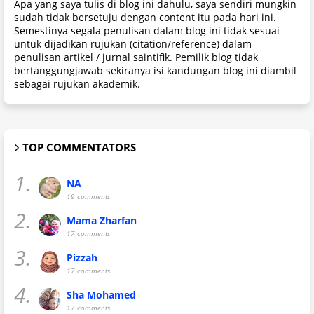
Apa yang saya tulis di blog ini dahulu, saya sendiri mungkin
sudah tidak bersetuju dengan content itu pada hari ini.
Semestinya segala penulisan dalam blog ini tidak sesuai
untuk dijadikan rujukan (citation/reference) dalam
penulisan artikel / jurnal saintifik. Pemilik blog tidak
bertanggungjawab sekiranya isi kandungan blog ini diambil
sebagai rujukan akademik.
TOP COMMENTATORS
1.
NA
19 comments
2.
Mama Zharfan
17 comments
3.
Pizzah
17 comments
4.
Sha Mohamed
17 comments