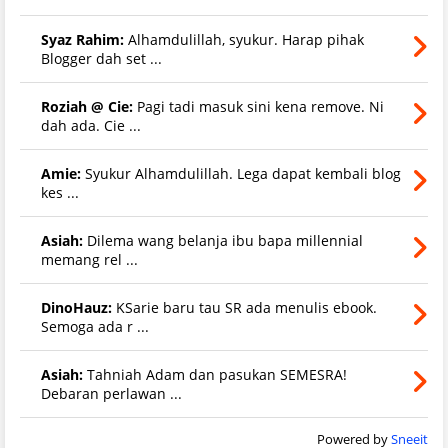
Syaz Rahim:
Alhamdulillah, syukur. Harap pihak
Blogger dah set ...
Roziah @ Cie:
Pagi tadi masuk sini kena remove. Ni
dah ada. Cie ...
Amie:
Syukur Alhamdulillah. Lega dapat kembali blog
kes ...
Asiah:
Dilema wang belanja ibu bapa millennial
memang rel ...
DinoHauz:
KSarie baru tau SR ada menulis ebook.
Semoga ada r ...
Asiah:
Tahniah Adam dan pasukan SEMESRA!
Debaran perlawan ...
Powered by
Sneeit