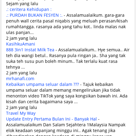
Sejam yang lalu
.: ceritera Kehidupan :
.: PURDAH BUKAN FESYEN :.
-
Assalamualaikum. gara-gara
penuh wall cerita pasal niqabis yang meluah perasan/kisah
rumahtangga. rasanya ada yang tahu kot.. linda malas nak
ulas panjan...
2 jam yang lalu
KasihkuAmani
888 3in1 Instat Milk Tea
-
Assalamualaikum.. Hye semua.. Air
teh dia wangi betul.. Rasanya pula ringan ja.. Sha yang tak
suka teh susu pun boleh minum.. Tak terlalu kuat rasa
tehnya ...
2 jam yang lalu
mrhanafi.com
Kebaikan umpama seluar dalam ???
-
Tajuk kebaikan
umpama seluar dalam memang mengelirukan jika tidak
menonton video TikTok yang saya kongsikan bawah ini. Ada
kisah dan cerita bagaimana saya ...
2 jam yang lalu
Travel My Way
Update Entry Pertama Bulan Ini - Banyak Hal
-
Assalamualaikum Dan Salam Sejahtera 1Malaysia Nampak
elok keadaan sepanjang minggu ini.. Agak tenang jika