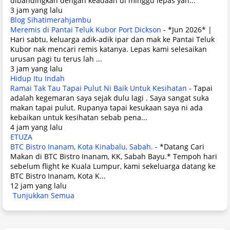
dibandingkan dengan keadaan di minggu lepas yan...
3 jam yang lalu
Blog Sihatimerahjambu
Meremis di Pantai Teluk Kubor Port Dickson
-
*Jun 2026* |
Hari sabtu, keluarga adik-adik ipar dan mak ke Pantai Teluk
Kubor nak mencari remis katanya. Lepas kami selesaikan
urusan pagi tu terus lah ...
3 jam yang lalu
Hidup Itu Indah
Ramai Tak Tau Tapai Pulut Ni Baik Untuk Kesihatan
-
Tapai
adalah kegemaran saya sejak dulu lagi . Saya sangat suka
makan tapai pulut. Rupanya tapai kesukaan saya ni ada
kebaikan untuk kesihatan sebab pena...
4 jam yang lalu
ETUZA
BTC Bistro Inanam, Kota Kinabalu, Sabah.
-
*Datang Cari
Makan di BTC Bistro Inanam, KK, Sabah Bayu.* Tempoh hari
sebelum flight ke Kuala Lumpur, kami sekeluarga datang ke
BTC Bistro Inanam, Kota K...
12 jam yang lalu
Tunjukkan Semua