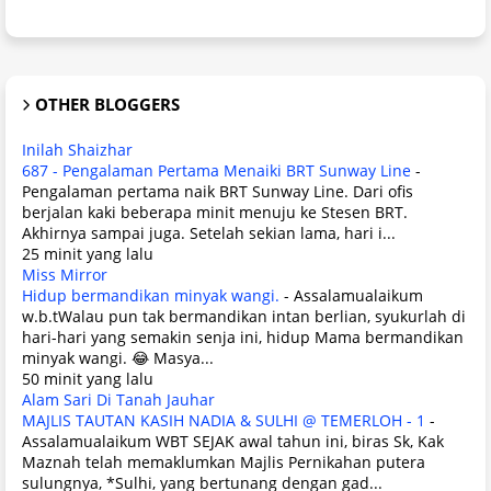
OTHER BLOGGERS
Inilah Shaizhar
687 - Pengalaman Pertama Menaiki BRT Sunway Line
-
Pengalaman pertama naik BRT Sunway Line. Dari ofis
berjalan kaki beberapa minit menuju ke Stesen BRT.
Akhirnya sampai juga. Setelah sekian lama, hari i...
25 minit yang lalu
Miss Mirror
Hidup bermandikan minyak wangi.
-
Assalamualaikum
w.b.tWalau pun tak bermandikan intan berlian, syukurlah di
hari-hari yang semakin senja ini, hidup Mama bermandikan
minyak wangi. 😂 Masya...
50 minit yang lalu
Alam Sari Di Tanah Jauhar
MAJLIS TAUTAN KASIH NADIA & SULHI @ TEMERLOH - 1
-
Assalamualaikum WBT SEJAK awal tahun ini, biras Sk, Kak
Maznah telah memaklumkan Majlis Pernikahan putera
sulungnya, *Sulhi, yang bertunang dengan gad...