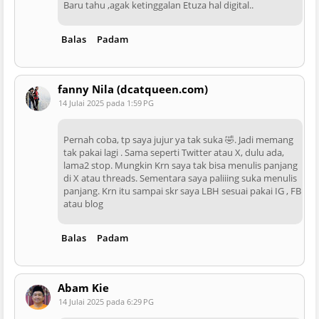
Baru tahu ,agak ketinggalan Etuza hal digital..
Balas
Padam
fanny Nila (dcatqueen.com)
14 Julai 2025 pada 1:59 PG
Pernah coba, tp saya jujur ya tak suka 🤣. Jadi memang
tak pakai lagi . Sama seperti Twitter atau X, dulu ada,
lama2 stop. Mungkin Krn saya tak bisa menulis panjang
di X atau threads. Sementara saya paliiing suka menulis
panjang. Krn itu sampai skr saya LBH sesuai pakai IG , FB
atau blog
Balas
Padam
Abam Kie
14 Julai 2025 pada 6:29 PG