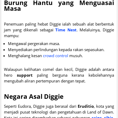
Burung Hantu yang Menguasai
Masa
Penemuan paling hebat Diggie ialah sebuah alat berbentuk
jam yang dikenali sebagai
Time Nest
. Melaluinya, Diggie
mampu:
Mengawal pergerakan masa.
Menyediakan perlindungan kepada rakan sepasukan.
Menghalang kesan
crowd control
musuh.
Walaupun kelihatan comel dan kecil, Diggie adalah antara
hero
support
paling berguna kerana kebolehannya
mengubah aliran pertempuran dengan tepat.
Negara Asal Diggie
Seperti Eudora, Diggie juga berasal dari
Eruditio
, kota yang
menjadi pusat teknologi dan pengetahuan di Land of Dawn.
Kota ini sering digambarkan sebagai gabungan
sains, sihir,