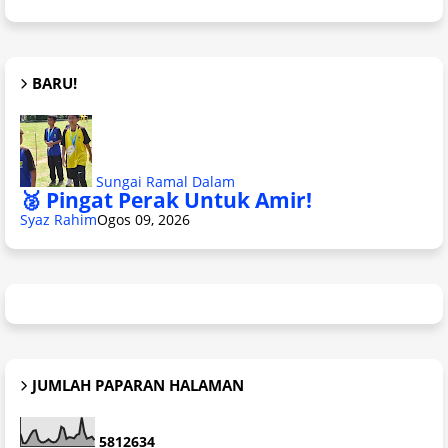
BARU!
Sungai Ramal Dalam
🥈 Pingat Perak Untuk Amir!
Syaz Rahim
Ogos 09, 2026
JUMLAH PAPARAN HALAMAN
5
8
1
2
6
3
4