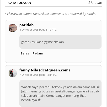
2 Ulasan
CATAT ULASAN
* Please Don't Spam Here. All the Comments are Reviewed by Admin.
paridah
1 Oktober 2025 pada 5:12 PTG
game kesukaan yg melekakan
Balas
Padam
fanny Nila (dcatqueen.com)
7 Oktober 2025 pada 12:14 PG
Waaah saya jadi tahu tokoh2 yg ada dalam game ML 😁.
Jujur memang buta samasekali dengan game ini, sebab
tak pernah main. Comel sangat memang lihat
bentuknya 😍