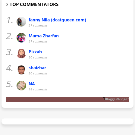
TOP COMMENTATORS
1.
fanny Nila (dcatqueen.com)
27 comments
2.
Mama Zharfan
21 comments
3.
Pizzah
20 comments
4.
shaizhar
20 comments
5.
NA
18 comments
BloggerWidget