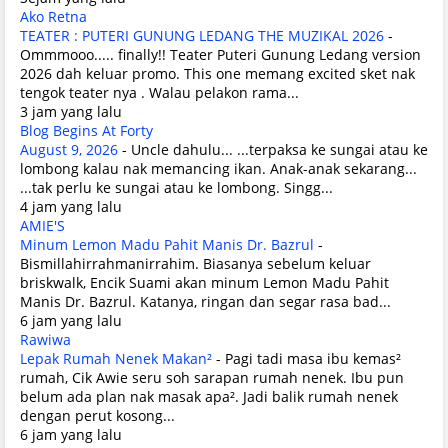
Ako Retna
TEATER : PUTERI GUNUNG LEDANG THE MUZIKAL 2026
-
Ommmooo..... finally!! Teater Puteri Gunung Ledang version
2026 dah keluar promo. This one memang excited sket nak
tengok teater nya . Walau pelakon rama...
3 jam yang lalu
Blog Begins At Forty
August 9, 2026
-
Uncle dahulu... ...terpaksa ke sungai atau ke
lombong kalau nak memancing ikan. Anak-anak sekarang...
...tak perlu ke sungai atau ke lombong. Singg...
4 jam yang lalu
AMIE'S
Minum Lemon Madu Pahit Manis Dr. Bazrul
-
Bismillahirrahmanirrahim. Biasanya sebelum keluar
briskwalk, Encik Suami akan minum Lemon Madu Pahit
Manis Dr. Bazrul. Katanya, ringan dan segar rasa bad...
6 jam yang lalu
Rawiwa
Lepak Rumah Nenek Makan²
-
Pagi tadi masa ibu kemas²
rumah, Cik Awie seru soh sarapan rumah nenek. Ibu pun
belum ada plan nak masak apa². Jadi balik rumah nenek
dengan perut kosong...
6 jam yang lalu