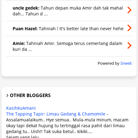
uncle gedek:
Tahun depan muka Amir dah tak mahal
dah... Tahun d ...
Puan Hazel:
Tahniah ! It's better late than never hehe
Amie:
Tahniah Amir. Semoga terus cemerlang dalam
kuri da ...
Powered by
Sneeit
OTHER BLOGGERS
KasihkuAmani
The Tapping Tapir: Limau Gedang & Chamomile
-
Assalamualaikum.. Hye semua.. Mula-mula minum, macam
okay tapi dekat hujung tu tertinggal rasa pahit dari limau
gedang tu.. Uish!! Tak suka betul.. kikiki....
Sejam yang lalu