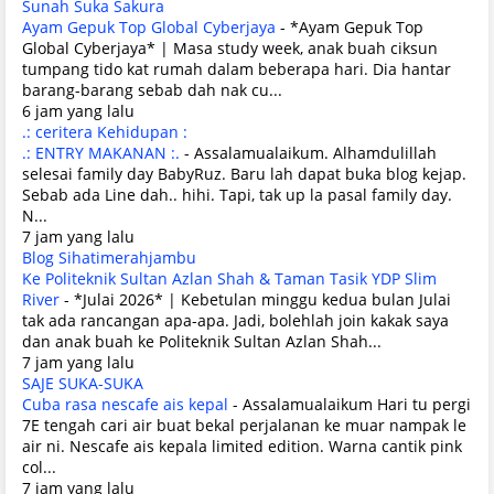
Sunah Suka Sakura
Ayam Gepuk Top Global Cyberjaya
-
*Ayam Gepuk Top
Global Cyberjaya* | Masa study week, anak buah ciksun
tumpang tido kat rumah dalam beberapa hari. Dia hantar
barang-barang sebab dah nak cu...
6 jam yang lalu
.: ceritera Kehidupan :
.: ENTRY MAKANAN :.
-
Assalamualaikum. Alhamdulillah
selesai family day BabyRuz. Baru lah dapat buka blog kejap.
Sebab ada Line dah.. hihi. Tapi, tak up la pasal family day.
N...
7 jam yang lalu
Blog Sihatimerahjambu
Ke Politeknik Sultan Azlan Shah & Taman Tasik YDP Slim
River
-
*Julai 2026* | Kebetulan minggu kedua bulan Julai
tak ada rancangan apa-apa. Jadi, bolehlah join kakak saya
dan anak buah ke Politeknik Sultan Azlan Shah...
7 jam yang lalu
SAJE SUKA-SUKA
Cuba rasa nescafe ais kepal
-
Assalamualaikum Hari tu pergi
7E tengah cari air buat bekal perjalanan ke muar nampak le
air ni. Nescafe ais kepala limited edition. Warna cantik pink
col...
7 jam yang lalu