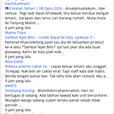
KasihkuAmani
📷 Coretan Sehari | 08 Ogos 2026
-
Assalamualaikum.. Hye
semua.. Pagi tadi lepas briskwalk, Sha keluar berdua dengan
Amani.. Sarapan dan terus cari barang rumah.. Mula-mula
ke Tanjung Malim ...
4 jam yang lalu
Mama Tisya
Sambal Nyet Bilis ~ rezeki dapat ke Italy..syoknya !!!
-
Peminat KhairulAming pasti tau dia dh keluarkan product
ke-4 iaitu *Sambal Nyet Bilis* spt last year dia ada buat
giveaway..kalini ke Italy plak mak...
8 jam yang lalu
Bola Katok
Pekena aiskrim coklat 7e.
-
Lepas keluar emart, aku singgah
7e kejap. Nak beli air coklat viral. Tapi staff kata dah habis.
Benda tengah panas kan. Tak tahu bila akan restock. Aku p...
9 jam yang lalu
AMIE'S
Sembang Kosong
-
Bismillahirrahanirrahim. Hari ini
bertugas di ladang. Ada latihan kawad kaki unit beruniform.
Mungkin warga ladang sudah terlalu penat sebab tidak
pernah ...
9 jam yang lalu