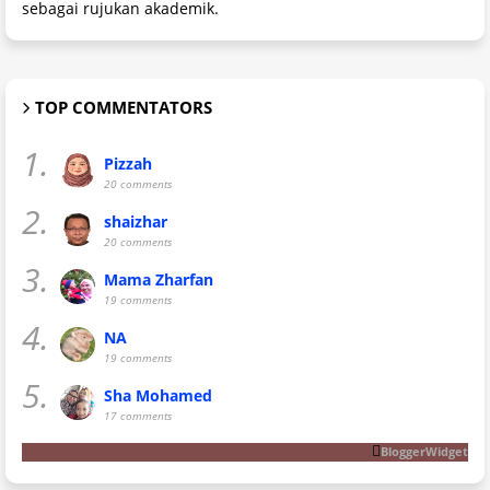
sebagai rujukan akademik.
TOP COMMENTATORS
1.
Pizzah
20 comments
2.
shaizhar
20 comments
3.
Mama Zharfan
19 comments
4.
NA
19 comments
5.
Sha Mohamed
17 comments
BloggerWidget