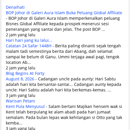
Denaihati
BOP Johor di Galeri Aura Islam Buka Peluang Global Affiliate
-
BOP Johor di Galeri Aura Islam memperkenalkan peluang
Bisnes Global Affiliate kepada prospek menerusi sesi
penerangan yang santai dan jelas. The post BOP ...
2 jam yang lalu
Hari hari yang ku lalui...
Catatan 24 Safar 1448H
-
Berita paling dinanti sejak tengah
malam tadi semestinya berita dari Abang, dah selamat
sampai ke belum di Ganu. Ummi terjaga awal pagi, tengok
location Ab...
2 jam yang lalu
Blog Begins At Forty
August 8, 2026
-
Cadangan uncle pada aunty: Hari Sabtu
adalah hari kita bersantai-santai... Cadangan aunty kepada
uncle: Hari Sabtu adalah hari kita berkemas-kemas. ...
3 jam yang lalu
Warisan Petani
Kent Pula Menyusul
-
Salam bertani Majikan hensem wak si
Kent telah berpulang ke alam abadi pada hari jumaat
semalam. Pada bulan lepas wak kehilangan si Otto yang tak
kemba...
3 jam yang lalu