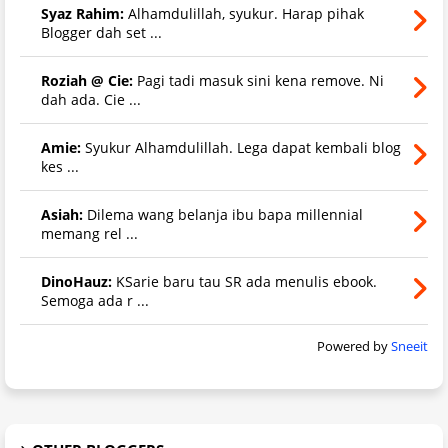
Syaz Rahim:
Alhamdulillah, syukur. Harap pihak
Blogger dah set ...
Roziah @ Cie:
Pagi tadi masuk sini kena remove. Ni
dah ada. Cie ...
Amie:
Syukur Alhamdulillah. Lega dapat kembali blog
kes ...
Asiah:
Dilema wang belanja ibu bapa millennial
memang rel ...
DinoHauz:
KSarie baru tau SR ada menulis ebook.
Semoga ada r ...
Powered by
Sneeit