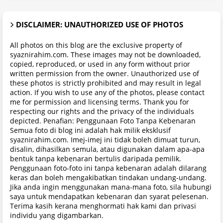
DISCLAIMER: UNAUTHORIZED USE OF PHOTOS
All photos on this blog are the exclusive property of
syaznirahim.com. These images may not be downloaded,
copied, reproduced, or used in any form without prior
written permission from the owner. Unauthorized use of
these photos is strictly prohibited and may result in legal
action. If you wish to use any of the photos, please contact
me for permission and licensing terms. Thank you for
respecting our rights and the privacy of the individuals
depicted. Penafian: Penggunaan Foto Tanpa Kebenaran
Semua foto di blog ini adalah hak milik eksklusif
syaznirahim.com. Imej-imej ini tidak boleh dimuat turun,
disalin, dihasilkan semula, atau digunakan dalam apa-apa
bentuk tanpa kebenaran bertulis daripada pemilik.
Penggunaan foto-foto ini tanpa kebenaran adalah dilarang
keras dan boleh mengakibatkan tindakan undang-undang.
Jika anda ingin menggunakan mana-mana foto, sila hubungi
saya untuk mendapatkan kebenaran dan syarat pelesenan.
Terima kasih kerana menghormati hak kami dan privasi
individu yang digambarkan.