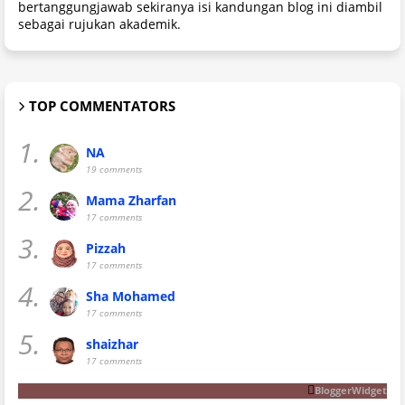
bertanggungjawab sekiranya isi kandungan blog ini diambil
sebagai rujukan akademik.
TOP COMMENTATORS
1.
NA
19 comments
2.
Mama Zharfan
17 comments
3.
Pizzah
17 comments
4.
Sha Mohamed
17 comments
5.
shaizhar
17 comments
BloggerWidget