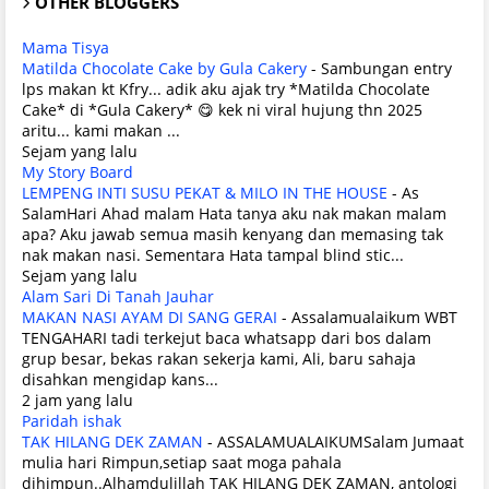
OTHER BLOGGERS
Mama Tisya
Matilda Chocolate Cake by Gula Cakery
-
Sambungan entry
lps makan kt Kfry... adik aku ajak try *Matilda Chocolate
Cake* di *Gula Cakery* 😋 kek ni viral hujung thn 2025
aritu... kami makan ...
Sejam yang lalu
My Story Board
LEMPENG INTI SUSU PEKAT & MILO IN THE HOUSE
-
As
SalamHari Ahad malam Hata tanya aku nak makan malam
apa? Aku jawab semua masih kenyang dan memasing tak
nak makan nasi. Sementara Hata tampal blind stic...
Sejam yang lalu
Alam Sari Di Tanah Jauhar
MAKAN NASI AYAM DI SANG GERAI
-
Assalamualaikum WBT
TENGAHARI tadi terkejut baca whatsapp dari bos dalam
grup besar, bekas rakan sekerja kami, Ali, baru sahaja
disahkan mengidap kans...
2 jam yang lalu
Paridah ishak
TAK HILANG DEK ZAMAN
-
ASSALAMUALAIKUMSalam Jumaat
mulia hari Rimpun,setiap saat moga pahala
dihimpun..Alhamdulillah TAK HILANG DEK ZAMAN, antologi