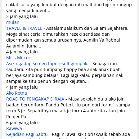
coklat susu yang lembut dengan inti malt dan bijirin rangup
yang menjadi ident...
3 jam yang lalu
mulan
TRAVEL & TRAVEL
-
Assalamualaikum dan Salam Sejahtera.
Moga sihat ceria, dimurahkan rezeki sentiasa dan
dipermudah kan semua urusan nya. Aamiin Ya Rabbal
Aalamiin. Juma...
4 jam yang lalu
Miss Mirror
Asik ngadap screen tapi result gempak.
-
Sebagai ibu
saudara, kita pun tumpang happy bila anak-anak buah
berjaya sambung belajar. Lagi-lagi kalau perjalanan nak
sampai ke situ penuh dengan kejutan...
4 jam yang lalu
Ako Retna
ROAD TO PENGAKAP DIRAJA
-
Masa sekolah dulu ako join
badan beruniform Pandu Puteri. Itu pun dari form 1 sampai
form 3 je. Sepatutnya masuk je form 4 auto kita akan join
Renjer Put...
6 jam yang lalu
Rawiwa
Kejadian Pagi Sabtu
-
Pagi ni awal sikit briskwalk sebab ada