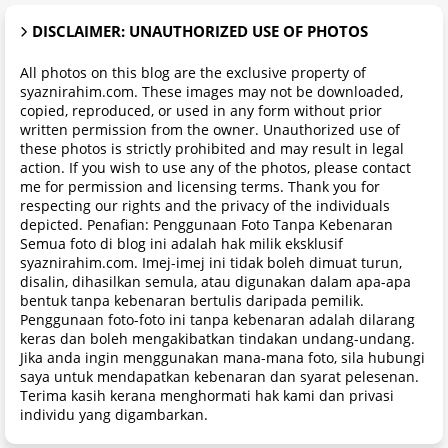
DISCLAIMER: UNAUTHORIZED USE OF PHOTOS
All photos on this blog are the exclusive property of
syaznirahim.com. These images may not be downloaded,
copied, reproduced, or used in any form without prior
written permission from the owner. Unauthorized use of
these photos is strictly prohibited and may result in legal
action. If you wish to use any of the photos, please contact
me for permission and licensing terms. Thank you for
respecting our rights and the privacy of the individuals
depicted. Penafian: Penggunaan Foto Tanpa Kebenaran
Semua foto di blog ini adalah hak milik eksklusif
syaznirahim.com. Imej-imej ini tidak boleh dimuat turun,
disalin, dihasilkan semula, atau digunakan dalam apa-apa
bentuk tanpa kebenaran bertulis daripada pemilik.
Penggunaan foto-foto ini tanpa kebenaran adalah dilarang
keras dan boleh mengakibatkan tindakan undang-undang.
Jika anda ingin menggunakan mana-mana foto, sila hubungi
saya untuk mendapatkan kebenaran dan syarat pelesenan.
Terima kasih kerana menghormati hak kami dan privasi
individu yang digambarkan.