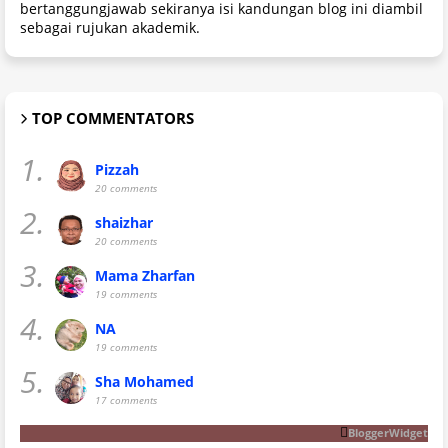
bertanggungjawab sekiranya isi kandungan blog ini diambil
sebagai rujukan akademik.
TOP COMMENTATORS
1.
Pizzah
20 comments
2.
shaizhar
20 comments
3.
Mama Zharfan
19 comments
4.
NA
19 comments
5.
Sha Mohamed
17 comments
BloggerWidget