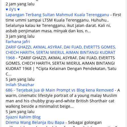
2 jam yang lalu
♥ ily's ♥
Lapangan Terbang Sultan Mahmud Kuala Terengganu
-
First
time ummi sampai LTSM Kuala Terengganu. Huhuhu..
Selalunya kalau ke Terengganu, ikut jalan darat. Kali ni,
asbab penjimatan masa, minyak dan kos, n...
3 jam yang lalu
Farhana Jafri
ZARIF GHAZZI, AKMAL ASYRAF, DAI FUAD, EVERTTS GOMES,
CHECH HARITH, SERTAI MIERUL AIMAN BINTANGI KUDRAT
1968
-
*ZARIF GHAZZI, AKMAL ASYRAF, DAI FUAD, EVERTTS
GOMES, CHECH HARITH, SERTAI MIERUL AIMAN BINTANGI
KUDRAT 1968 | *Cipta Kelainan Dengan Pendekatan, ‘Satu
C...
5 jam yang lalu
Inilah Shaizhar
686 - Terjebak Jua @ Main Prompt vs Blog kena Removed
-
A
warm, cinematic lifestyle portrait of a young malay Muslim
man and his chubby gray-and-white British Shorthair cat
walking beside a minimalist beige...
5 jam yang lalu
Syazni Rahim Blog
Dilema Wang Belanja Ibu Bapa
-
Sebagai golongan