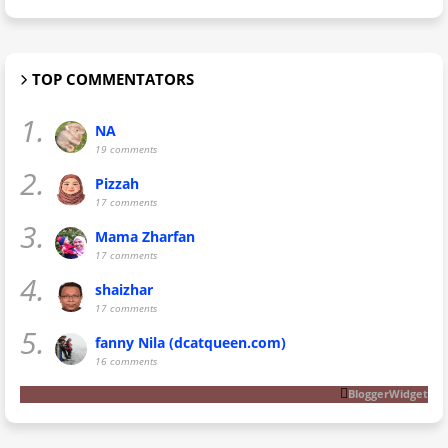
TOP COMMENTATORS
1.
NA
19 comments
2.
Pizzah
17 comments
3.
Mama Zharfan
17 comments
4.
shaizhar
17 comments
5.
fanny Nila (dcatqueen.com)
16 comments
BloggerWidget