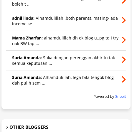
boleh t ...
adnil linda:
Alhamdulillah..both parents, masing² ada
income se ...
Mama Zharfan:
alhamdulillah dh ok blog u..pg td i try
nak BW tap ...
Suria Amanda:
Suka dengan perenggan akhir tu tak
semua keputusan ...
Suria Amanda:
Alhamdulillah, lega bila tengok blog
dah pulih sem ...
Powered by
Sneeit
OTHER BLOGGERS