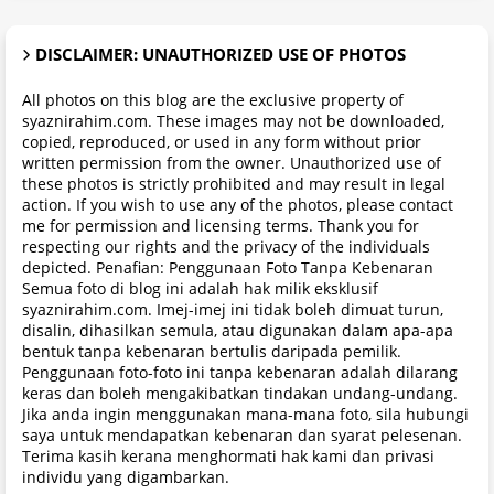
DISCLAIMER: UNAUTHORIZED USE OF PHOTOS
All photos on this blog are the exclusive property of
syaznirahim.com. These images may not be downloaded,
copied, reproduced, or used in any form without prior
written permission from the owner. Unauthorized use of
these photos is strictly prohibited and may result in legal
action. If you wish to use any of the photos, please contact
me for permission and licensing terms. Thank you for
respecting our rights and the privacy of the individuals
depicted. Penafian: Penggunaan Foto Tanpa Kebenaran
Semua foto di blog ini adalah hak milik eksklusif
syaznirahim.com. Imej-imej ini tidak boleh dimuat turun,
disalin, dihasilkan semula, atau digunakan dalam apa-apa
bentuk tanpa kebenaran bertulis daripada pemilik.
Penggunaan foto-foto ini tanpa kebenaran adalah dilarang
keras dan boleh mengakibatkan tindakan undang-undang.
Jika anda ingin menggunakan mana-mana foto, sila hubungi
saya untuk mendapatkan kebenaran dan syarat pelesenan.
Terima kasih kerana menghormati hak kami dan privasi
individu yang digambarkan.