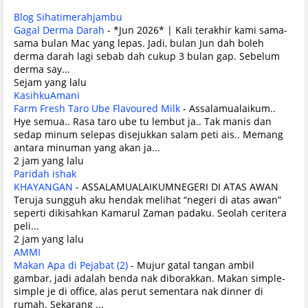
Blog Sihatimerahjambu
Gagal Derma Darah
-
*Jun 2026* | Kali terakhir kami sama-
sama bulan Mac yang lepas. Jadi, bulan Jun dah boleh
derma darah lagi sebab dah cukup 3 bulan gap. Sebelum
derma say...
Sejam yang lalu
KasihkuAmani
Farm Fresh Taro Ube Flavoured Milk
-
Assalamualaikum..
Hye semua.. Rasa taro ube tu lembut ja.. Tak manis dan
sedap minum selepas disejukkan salam peti ais.. Memang
antara minuman yang akan ja...
2 jam yang lalu
Paridah ishak
KHAYANGAN
-
ASSALAMUALAIKUMNEGERI DI ATAS AWAN
Teruja sungguh aku hendak melihat “negeri di atas awan”
seperti dikisahkan Kamarul Zaman padaku. Seolah ceritera
peli...
2 jam yang lalu
AMMI
Makan Apa di Pejabat (2)
-
Mujur gatal tangan ambil
gambar, jadi adalah benda nak diborakkan. Makan simple-
simple je di office, alas perut sementara nak dinner di
rumah. Sekarang ...