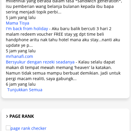
millennial yang berada dalam fasa *sandwich generation*,
isu pemberian wang belanja bulanan kepada ibu bapa
sering menjadi topik perbi...
5 jam yang lalu
Mama Tisya
I'm back from holiday
-
Aku baru balik bercuti 3 hari 2
malam redeem voucher FREE stay yg dpt time beli
handphone aritu nak tahu hotel mana aku stay...nanti aku
update ye p...
5 jam yang lalu
mrhanafi.com
Bersyukur dengan rezeki seadanya
-
Kalau selalu dapat
makan di tempat mewah memang ‘heaven’ la katakan.
Namun tidak semua mampu berbuat demikian. Jadi untuk
pergi macam realiti, saya gabungk...
6 jam yang lalu
Tunjukkan Semua
PAGE RANK