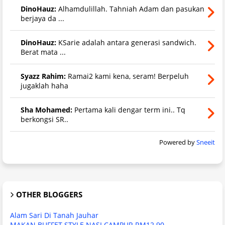
DinoHauz:
Alhamdulillah. Tahniah Adam dan pasukan
berjaya da ...
DinoHauz:
KSarie adalah antara generasi sandwich.
Berat mata ...
Syazz Rahim:
Ramai2 kami kena, seram! Berpeluh
jugaklah haha
Sha Mohamed:
Pertama kali dengar term ini.. Tq
berkongsi SR..
Powered by
Sneeit
OTHER BLOGGERS
Alam Sari Di Tanah Jauhar
MAKAN BUFFET STYLE NASI CAMPUR RM12.90
-