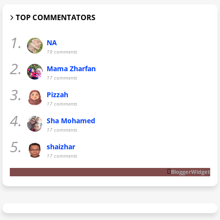
TOP COMMENTATORS
1.
NA
19 comments
2.
Mama Zharfan
17 comments
3.
Pizzah
17 comments
4.
Sha Mohamed
17 comments
5.
shaizhar
17 comments
BloggerWidget