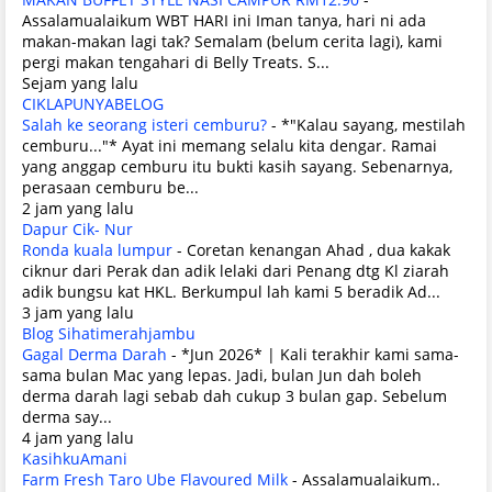
Assalamualaikum WBT HARI ini Iman tanya, hari ni ada
makan-makan lagi tak? Semalam (belum cerita lagi), kami
pergi makan tengahari di Belly Treats. S...
Sejam yang lalu
CIKLAPUNYABELOG
Salah ke seorang isteri cemburu?
-
*"Kalau sayang, mestilah
cemburu..."* Ayat ini memang selalu kita dengar. Ramai
yang anggap cemburu itu bukti kasih sayang. Sebenarnya,
perasaan cemburu be...
2 jam yang lalu
Dapur Cik- Nur
Ronda kuala lumpur
-
Coretan kenangan Ahad , dua kakak
ciknur dari Perak dan adik lelaki dari Penang dtg Kl ziarah
adik bungsu kat HKL. Berkumpul lah kami 5 beradik Ad...
3 jam yang lalu
Blog Sihatimerahjambu
Gagal Derma Darah
-
*Jun 2026* | Kali terakhir kami sama-
sama bulan Mac yang lepas. Jadi, bulan Jun dah boleh
derma darah lagi sebab dah cukup 3 bulan gap. Sebelum
derma say...
4 jam yang lalu
KasihkuAmani
Farm Fresh Taro Ube Flavoured Milk
-
Assalamualaikum..