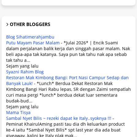
OTHER BLOGGERS
Blog Sihatimerahjambu
Putu Mayam Pasar Malam
-
*Julai 2026* | Encik Suami
dalam perjalanan balik kerja dan singgah pasar malam. Nak
beli apa-apa tak katanya. Saya pun tak tahu nak apa sebab
tak tahu a...
Sejam yang lalu
Syazni Rahim Blog
Restoran Mak Kimbong Bangi: Port Nasi Campur Sedap dan
Banyak Lauk!
-
*Lunch* Berdua Dekat Restoran Mak
Kimbong Bangi Hari Rabu lepas, SR dengan Zaimi sempatlah
curi masa pergi *lunch* berdua dekat luar sementara
budak-bud...
Sejam yang lalu
Mama Tisya
Sambal Nyet Bilis ~ rezeki dapat ke Italy..syoknya !!!
-
Peminat KhairulAming pasti tau dia dh keluarkan product
ke-4 iaitu *Sambal Nyet Bilis* spt last year dia ada buat
giveaway..kalini ke Italy plak mak...