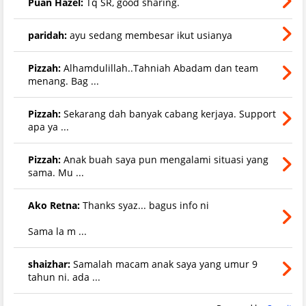
Puan Hazel:
Tq SR, good sharing.
paridah:
ayu sedang membesar ikut usianya
Pizzah:
Alhamdulillah..Tahniah Abadam dan team
menang. Bag ...
Pizzah:
Sekarang dah banyak cabang kerjaya. Support
apa ya ...
Pizzah:
Anak buah saya pun mengalami situasi yang
sama. Mu ...
Ako Retna:
Thanks syaz... bagus info ni
Sama la m ...
shaizhar:
Samalah macam anak saya yang umur 9
tahun ni. ada ...