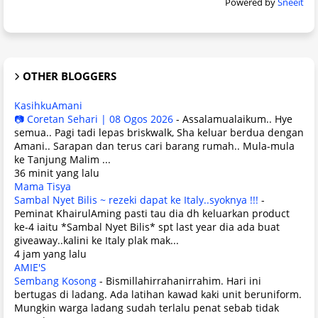
Powered by
Sneeit
OTHER BLOGGERS
KasihkuAmani
📷 Coretan Sehari | 08 Ogos 2026
-
Assalamualaikum.. Hye
semua.. Pagi tadi lepas briskwalk, Sha keluar berdua dengan
Amani.. Sarapan dan terus cari barang rumah.. Mula-mula
ke Tanjung Malim ...
36 minit yang lalu
Mama Tisya
Sambal Nyet Bilis ~ rezeki dapat ke Italy..syoknya !!!
-
Peminat KhairulAming pasti tau dia dh keluarkan product
ke-4 iaitu *Sambal Nyet Bilis* spt last year dia ada buat
giveaway..kalini ke Italy plak mak...
4 jam yang lalu
AMIE'S
Sembang Kosong
-
Bismillahirrahanirrahim. Hari ini
bertugas di ladang. Ada latihan kawad kaki unit beruniform.
Mungkin warga ladang sudah terlalu penat sebab tidak