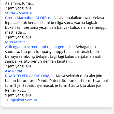
Aalamiin. Juma...
7 jam yang lalu
SURIA AMANDA
Group Marhaban Di Office
-
Assalamualaikum wrt.. Selasa
lepas...entah kenapa kami bertiga sama warna lagi...ini
bukan kali pertama ye..ni dah banyak kali..dalam seminggu
mesti ada ...
7 jam yang lalu
Miss Mirror
Asik ngadap screen tapi result gempak.
-
Sebagai ibu
saudara, kita pun tumpang happy bila anak-anak buah
berjaya sambung belajar. Lagi-lagi kalau perjalanan nak
sampai ke situ penuh dengan kejutan...
7 jam yang lalu
Ako Retna
ROAD TO PENGAKAP DIRAJA
-
Masa sekolah dulu ako join
badan beruniform Pandu Puteri. Itu pun dari form 1 sampai
form 3 je. Sepatutnya masuk je form 4 auto kita akan join
Renjer Put...
9 jam yang lalu
Tunjukkan Semua