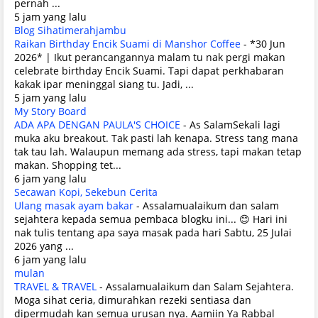
pernah ...
5 jam yang lalu
Blog Sihatimerahjambu
Raikan Birthday Encik Suami di Manshor Coffee
-
*30 Jun
2026* | Ikut perancangannya malam tu nak pergi makan
celebrate birthday Encik Suami. Tapi dapat perkhabaran
kakak ipar meninggal siang tu. Jadi, ...
5 jam yang lalu
My Story Board
ADA APA DENGAN PAULA'S CHOICE
-
As SalamSekali lagi
muka aku breakout. Tak pasti lah kenapa. Stress tang mana
tak tau lah. Walaupun memang ada stress, tapi makan tetap
makan. Shopping tet...
6 jam yang lalu
Secawan Kopi, Sekebun Cerita
Ulang masak ayam bakar
-
Assalamualaikum dan salam
sejahtera kepada semua pembaca blogku ini... 😊 Hari ini
nak tulis tentang apa saya masak pada hari Sabtu, 25 Julai
2026 yang ...
6 jam yang lalu
mulan
TRAVEL & TRAVEL
-
Assalamualaikum dan Salam Sejahtera.
Moga sihat ceria, dimurahkan rezeki sentiasa dan
dipermudah kan semua urusan nya. Aamiin Ya Rabbal