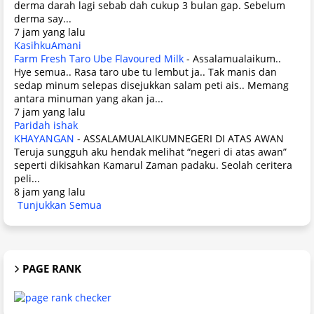
derma darah lagi sebab dah cukup 3 bulan gap. Sebelum
derma say...
7 jam yang lalu
KasihkuAmani
Farm Fresh Taro Ube Flavoured Milk
-
Assalamualaikum..
Hye semua.. Rasa taro ube tu lembut ja.. Tak manis dan
sedap minum selepas disejukkan salam peti ais.. Memang
antara minuman yang akan ja...
7 jam yang lalu
Paridah ishak
KHAYANGAN
-
ASSALAMUALAIKUMNEGERI DI ATAS AWAN
Teruja sungguh aku hendak melihat “negeri di atas awan”
seperti dikisahkan Kamarul Zaman padaku. Seolah ceritera
peli...
8 jam yang lalu
Tunjukkan Semua
PAGE RANK