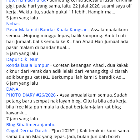
gigi, pada hari yang sama, iaitu 22 Julai 2026, suami saya off
kerja. Waktu itu, sudah pukul 11 lebih. Hampir ma...
5 jam yang lalu
Nohas
Pasar Malam di Bandar Kuala Kangsar
-
Assalamualaikum
semua...Hujung minggu lepas, balik kampung. Ambil cuti
hari Jumaat, balik semula ke KL hari Ahad.Hari Jumaat ada
pasar malam di bandar Kual...
5 jam yang lalu
Dapur Cik- Nur
Ronda kuala lumpur
-
Coretan kenangan Ahad , dua kakak
ciknur dari Perak dan adik lelaki dari Penang dtg Kl ziarah
adik bungsu kat HKL. Berkumpul lah kami 5 beradik Ad...
6 jam yang lalu
DANA
PHOTO DIARY #26/2026
-
Assalamualaikum semua, Sudah
petang baru sempat nak layan blog. Gitu la bila ada kerja,
bila free kita pun mula la dapat berjalan-jalan kat blog
kawan-k...
7 jam yang lalu
Blog Sihatimerahjambu
Gagal Derma Darah
-
*Jun 2026* | Kali terakhir kami sama-
sama bulan Mac yang lepas. Jadi, bulan Jun dah boleh