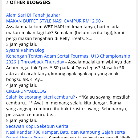
OTHER BLOGGERS
Alam Sari Di Tanah Jauhar
MAKAN BUFFET STYLE NASI CAMPUR RM12.90
-
Assalamualaikum WBT HARI ini Iman tanya, hari ni ada
makan-makan lagi tak? Semalam (belum cerita lagi), kami
pergi makan tengahari di Belly Treats. S...
3 jam yang lalu
Syazni Rahim Blog
Kenangan Tonton Adam Sertai Fourmasi U13 Championship
2026 | Throwback Thursday
-
Assalamualaikum wbt Ayu dan
Adam Ingat tak *post* SR pada 4 Ogos lepas? Masa tu SR
ada acah-acah tanya, korang agak-agak apa yang anak
bongsu SR, si Ay...
4 jam yang lalu
CIKLAPUNYABELOG
Salah ke seorang isteri cemburu?
-
*"Kalau sayang, mestilah
cemburu..."* Ayat ini memang selalu kita dengar. Ramai
yang anggap cemburu itu bukti kasih sayang. Sebenarnya,
perasaan cemburu be...
5 jam yang lalu
Secawan Kopi, Sekebun Cerita
Nasi Kandar 786 Kampar, Batu dan Kampung Gajah serta
Puteri Limau Purut
-
Sambung cerita selesai urusan di klinik