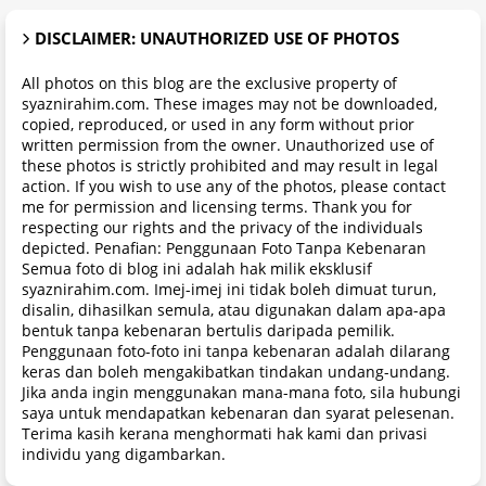
DISCLAIMER: UNAUTHORIZED USE OF PHOTOS
All photos on this blog are the exclusive property of
syaznirahim.com. These images may not be downloaded,
copied, reproduced, or used in any form without prior
written permission from the owner. Unauthorized use of
these photos is strictly prohibited and may result in legal
action. If you wish to use any of the photos, please contact
me for permission and licensing terms. Thank you for
respecting our rights and the privacy of the individuals
depicted. Penafian: Penggunaan Foto Tanpa Kebenaran
Semua foto di blog ini adalah hak milik eksklusif
syaznirahim.com. Imej-imej ini tidak boleh dimuat turun,
disalin, dihasilkan semula, atau digunakan dalam apa-apa
bentuk tanpa kebenaran bertulis daripada pemilik.
Penggunaan foto-foto ini tanpa kebenaran adalah dilarang
keras dan boleh mengakibatkan tindakan undang-undang.
Jika anda ingin menggunakan mana-mana foto, sila hubungi
saya untuk mendapatkan kebenaran dan syarat pelesenan.
Terima kasih kerana menghormati hak kami dan privasi
individu yang digambarkan.