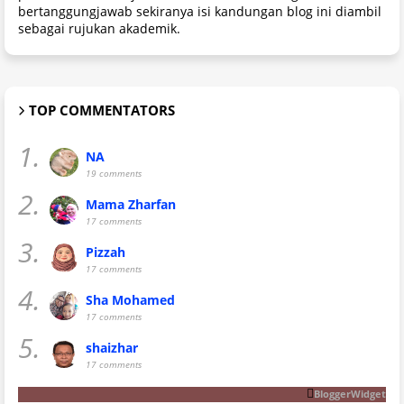
bertanggungjawab sekiranya isi kandungan blog ini diambil
sebagai rujukan akademik.
TOP COMMENTATORS
1.
NA
19 comments
2.
Mama Zharfan
17 comments
3.
Pizzah
17 comments
4.
Sha Mohamed
17 comments
5.
shaizhar
17 comments
BloggerWidget