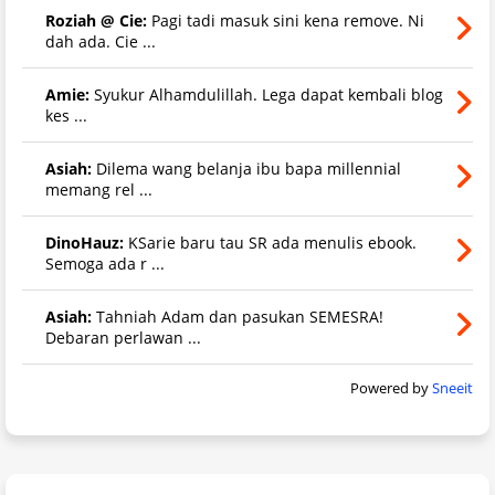
Roziah @ Cie:
Pagi tadi masuk sini kena remove. Ni
dah ada. Cie ...
Amie:
Syukur Alhamdulillah. Lega dapat kembali blog
kes ...
Asiah:
Dilema wang belanja ibu bapa millennial
memang rel ...
DinoHauz:
KSarie baru tau SR ada menulis ebook.
Semoga ada r ...
Asiah:
Tahniah Adam dan pasukan SEMESRA!
Debaran perlawan ...
Powered by
Sneeit