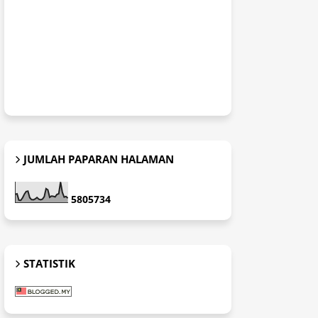
JUMLAH PAPARAN HALAMAN
5
8
0
5
7
3
4
STATISTIK