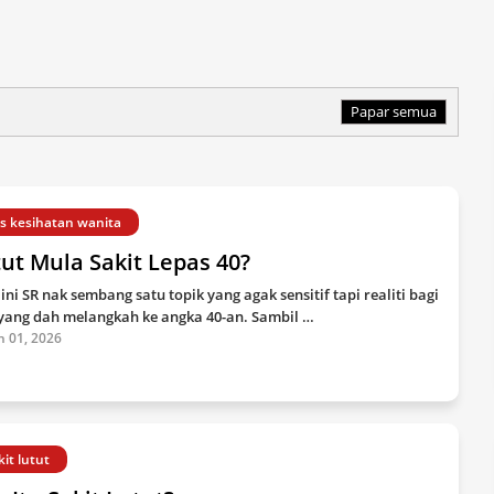
Papar semua
ps kesihatan wanita
ut Mula Sakit Lepas 40?
 ini SR nak sembang satu topik yang agak sensitif tapi realiti bagi
 yang dah melangkah ke angka 40-an. Sambil …
n 01, 2026
kit lutut