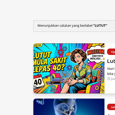
Menunjukkan catatan yang berlabel
LUTUT
ti
Lut
Hari
kita
Ju
sa