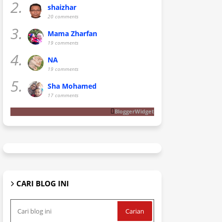
2.
shaizhar
20 comments
3.
Mama Zharfan
19 comments
4.
NA
19 comments
5.
Sha Mohamed
17 comments
BloggerWidget
CARI BLOG INI