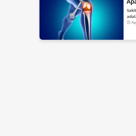
Apa
Saki
adal
Ap