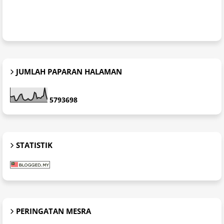
JUMLAH PAPARAN HALAMAN
5
7
9
3
6
9
8
STATISTIK
PERINGATAN MESRA