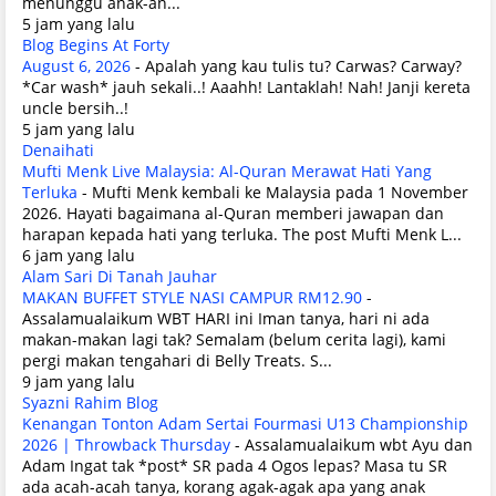
menunggu anak-an...
5 jam yang lalu
Blog Begins At Forty
August 6, 2026
-
Apalah yang kau tulis tu? Carwas? Carway?
*Car wash* jauh sekali..! Aaahh! Lantaklah! Nah! Janji kereta
uncle bersih..!
5 jam yang lalu
Denaihati
Mufti Menk Live Malaysia: Al-Quran Merawat Hati Yang
Terluka
-
Mufti Menk kembali ke Malaysia pada 1 November
2026. Hayati bagaimana al-Quran memberi jawapan dan
harapan kepada hati yang terluka. The post Mufti Menk L...
6 jam yang lalu
Alam Sari Di Tanah Jauhar
MAKAN BUFFET STYLE NASI CAMPUR RM12.90
-
Assalamualaikum WBT HARI ini Iman tanya, hari ni ada
makan-makan lagi tak? Semalam (belum cerita lagi), kami
pergi makan tengahari di Belly Treats. S...
9 jam yang lalu
Syazni Rahim Blog
Kenangan Tonton Adam Sertai Fourmasi U13 Championship
2026 | Throwback Thursday
-
Assalamualaikum wbt Ayu dan
Adam Ingat tak *post* SR pada 4 Ogos lepas? Masa tu SR
ada acah-acah tanya, korang agak-agak apa yang anak