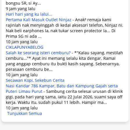
bongsu SR, si Ay...
9 jam yang lalu
Hari hari yang ku lalui...
Pertama Kali Masuk Outlet Ninjaz
-
Anak³ remaja kami
rajinlah nak menyinggah di kedai aksesori telefon, Ninjaz ni.
Nak beli earphones la, nak tukar screen protector la... Di
Prima SG ni ada ...
10 jam yang lalu
CIKLAPUNYABELOG
Salah ke seorang isteri cemburu?
-
*"Kalau sayang, mestilah
cemburu..."* Ayat ini memang selalu kita dengar. Ramai
yang anggap cemburu itu bukti kasih sayang. Sebenarnya,
perasaan cemburu be...
10 jam yang lalu
Secawan Kopi, Sekebun Cerita
Nasi Kandar 786 Kampar, Batu dan Kampung Gajah serta
Puteri Limau Purut
-
Sambung cerita selesai urusan di klinik
gigi, pada hari yang sama, iaitu 22 Julai 2026, suami saya off
kerja. Waktu itu, sudah pukul 11 lebih. Hampir ma...
10 jam yang lalu
Tunjukkan Semua