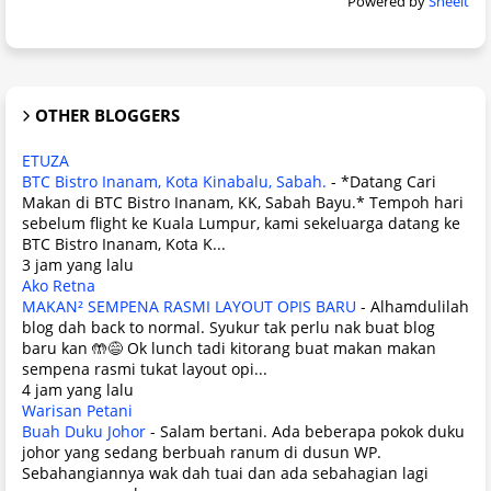
Powered by
Sneeit
OTHER BLOGGERS
ETUZA
BTC Bistro Inanam, Kota Kinabalu, Sabah.
-
*Datang Cari
Makan di BTC Bistro Inanam, KK, Sabah Bayu.* Tempoh hari
sebelum flight ke Kuala Lumpur, kami sekeluarga datang ke
BTC Bistro Inanam, Kota K...
3 jam yang lalu
Ako Retna
MAKAN² SEMPENA RASMI LAYOUT OPIS BARU
-
Alhamdulilah
blog dah back to normal. Syukur tak perlu nak buat blog
baru kan 🤲😅 Ok lunch tadi kitorang buat makan makan
sempena rasmi tukat layout opi...
4 jam yang lalu
Warisan Petani
Buah Duku Johor
-
Salam bertani. Ada beberapa pokok duku
johor yang sedang berbuah ranum di dusun WP.
Sebahangiannya wak dah tuai dan ada sebahagian lagi