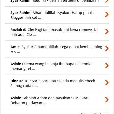
Syaz Rahim:
Betul, tak pernah terdetik di pemikiran
Syaz Rahim:
Alhamdulillah, syukur. Harap pihak
Blogger dah set ...
Roziah @ Cie:
Pagi tadi masuk sini kena remove. Ni
dah ada. Cie ...
Amie:
Syukur Alhamdulillah. Lega dapat kembali blog
kes ...
Asiah:
Dilema wang belanja ibu bapa millennial
memang rel ...
DinoHauz:
KSarie baru tau SR ada menulis ebook.
Semoga ada r ...
Asiah:
Tahniah Adam dan pasukan SEMESRA!
Debaran perlawan ...