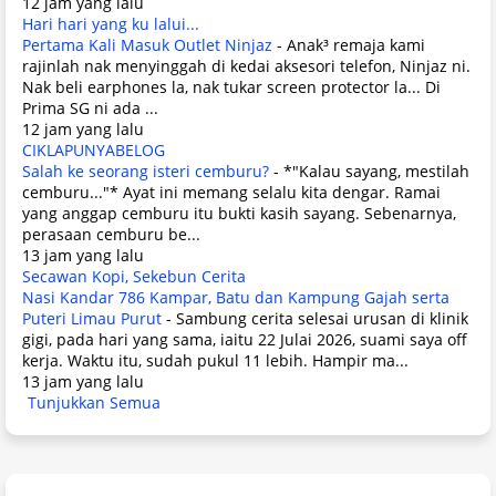
12 jam yang lalu
Hari hari yang ku lalui...
Pertama Kali Masuk Outlet Ninjaz
-
Anak³ remaja kami
rajinlah nak menyinggah di kedai aksesori telefon, Ninjaz ni.
Nak beli earphones la, nak tukar screen protector la... Di
Prima SG ni ada ...
12 jam yang lalu
CIKLAPUNYABELOG
Salah ke seorang isteri cemburu?
-
*"Kalau sayang, mestilah
cemburu..."* Ayat ini memang selalu kita dengar. Ramai
yang anggap cemburu itu bukti kasih sayang. Sebenarnya,
perasaan cemburu be...
13 jam yang lalu
Secawan Kopi, Sekebun Cerita
Nasi Kandar 786 Kampar, Batu dan Kampung Gajah serta
Puteri Limau Purut
-
Sambung cerita selesai urusan di klinik
gigi, pada hari yang sama, iaitu 22 Julai 2026, suami saya off
kerja. Waktu itu, sudah pukul 11 lebih. Hampir ma...
13 jam yang lalu
Tunjukkan Semua