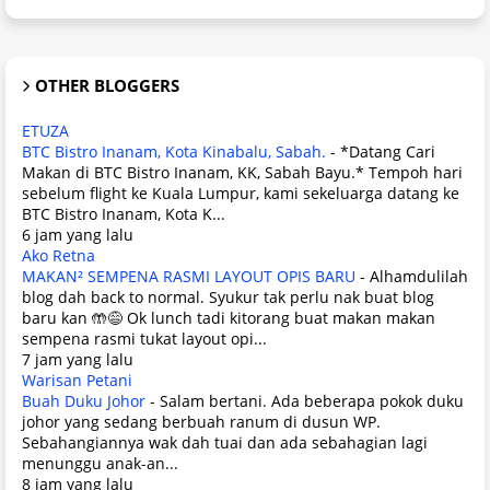
OTHER BLOGGERS
ETUZA
BTC Bistro Inanam, Kota Kinabalu, Sabah.
-
*Datang Cari
Makan di BTC Bistro Inanam, KK, Sabah Bayu.* Tempoh hari
sebelum flight ke Kuala Lumpur, kami sekeluarga datang ke
BTC Bistro Inanam, Kota K...
6 jam yang lalu
Ako Retna
MAKAN² SEMPENA RASMI LAYOUT OPIS BARU
-
Alhamdulilah
blog dah back to normal. Syukur tak perlu nak buat blog
baru kan 🤲😅 Ok lunch tadi kitorang buat makan makan
sempena rasmi tukat layout opi...
7 jam yang lalu
Warisan Petani
Buah Duku Johor
-
Salam bertani. Ada beberapa pokok duku
johor yang sedang berbuah ranum di dusun WP.
Sebahangiannya wak dah tuai dan ada sebahagian lagi
menunggu anak-an...
8 jam yang lalu