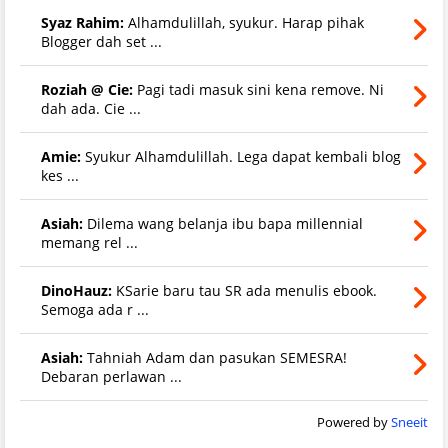
Syaz Rahim:
Alhamdulillah, syukur. Harap pihak
Blogger dah set ...
Roziah @ Cie:
Pagi tadi masuk sini kena remove. Ni
dah ada. Cie ...
Amie:
Syukur Alhamdulillah. Lega dapat kembali blog
kes ...
Asiah:
Dilema wang belanja ibu bapa millennial
memang rel ...
DinoHauz:
KSarie baru tau SR ada menulis ebook.
Semoga ada r ...
Asiah:
Tahniah Adam dan pasukan SEMESRA!
Debaran perlawan ...
Powered by
Sneeit