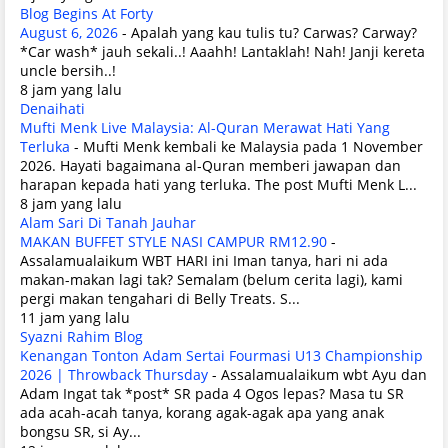
Blog Begins At Forty
August 6, 2026
-
Apalah yang kau tulis tu? Carwas? Carway?
*Car wash* jauh sekali..! Aaahh! Lantaklah! Nah! Janji kereta
uncle bersih..!
8 jam yang lalu
Denaihati
Mufti Menk Live Malaysia: Al-Quran Merawat Hati Yang
Terluka
-
Mufti Menk kembali ke Malaysia pada 1 November
2026. Hayati bagaimana al-Quran memberi jawapan dan
harapan kepada hati yang terluka. The post Mufti Menk L...
8 jam yang lalu
Alam Sari Di Tanah Jauhar
MAKAN BUFFET STYLE NASI CAMPUR RM12.90
-
Assalamualaikum WBT HARI ini Iman tanya, hari ni ada
makan-makan lagi tak? Semalam (belum cerita lagi), kami
pergi makan tengahari di Belly Treats. S...
11 jam yang lalu
Syazni Rahim Blog
Kenangan Tonton Adam Sertai Fourmasi U13 Championship
2026 | Throwback Thursday
-
Assalamualaikum wbt Ayu dan
Adam Ingat tak *post* SR pada 4 Ogos lepas? Masa tu SR
ada acah-acah tanya, korang agak-agak apa yang anak
bongsu SR, si Ay...