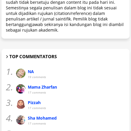
sudah tidak bersetuju dengan content itu pada hari ini.
Semestinya segala penulisan dalam blog ini tidak sesuai
untuk dijadikan rujukan (citation/reference) dalam
penulisan artikel / jurnal saintifik. Pemilik blog tidak
bertanggungjawab sekiranya isi kandungan blog ini diambil
sebagai rujukan akademik.
TOP COMMENTATORS
1.
NA
19 comments
2.
Mama Zharfan
17 comments
3.
Pizzah
17 comments
4.
Sha Mohamed
17 comments