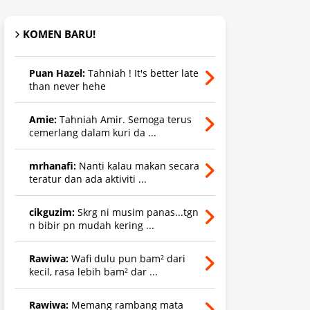
KOMEN BARU!
Puan Hazel:
Tahniah ! It's better late
than never hehe
Amie:
Tahniah Amir. Semoga terus
cemerlang dalam kuri da ...
mrhanafi:
Nanti kalau makan secara
teratur dan ada aktiviti ...
cikguzim:
Skrg ni musim panas...tgn
n bibir pn mudah kering ...
Rawiwa:
Wafi dulu pun bam² dari
kecil, rasa lebih bam² dar ...
Rawiwa:
Memang rambang mata