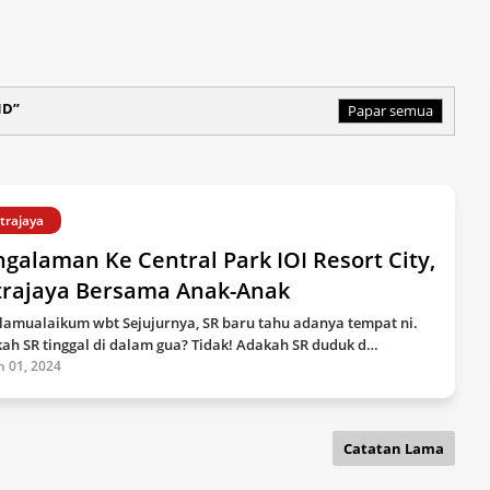
ND
Papar semua
trajaya
galaman Ke Central Park IOI Resort City,
trajaya Bersama Anak-Anak
lamualaikum wbt Sejujurnya, SR baru tahu adanya tempat ni.
ah SR tinggal di dalam gua? Tidak! Adakah SR duduk d…
n 01, 2024
Catatan Lama