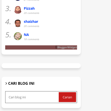
3.
Pizzah
20 comments
4.
shaizhar
20 comments
5.
NA
18 comments
BloggerWidget
CARI BLOG INI