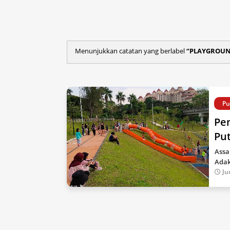
Menunjukkan catatan yang berlabel
PLAYGROU
Pu
Pen
Pu
Assa
Adak
Ju