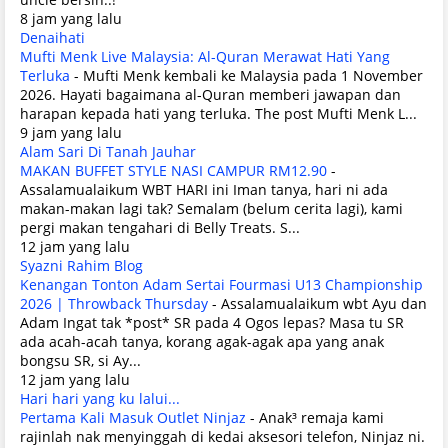
8 jam yang lalu
Denaihati
Mufti Menk Live Malaysia: Al-Quran Merawat Hati Yang
Terluka
-
Mufti Menk kembali ke Malaysia pada 1 November
2026. Hayati bagaimana al-Quran memberi jawapan dan
harapan kepada hati yang terluka. The post Mufti Menk L...
9 jam yang lalu
Alam Sari Di Tanah Jauhar
MAKAN BUFFET STYLE NASI CAMPUR RM12.90
-
Assalamualaikum WBT HARI ini Iman tanya, hari ni ada
makan-makan lagi tak? Semalam (belum cerita lagi), kami
pergi makan tengahari di Belly Treats. S...
12 jam yang lalu
Syazni Rahim Blog
Kenangan Tonton Adam Sertai Fourmasi U13 Championship
2026 | Throwback Thursday
-
Assalamualaikum wbt Ayu dan
Adam Ingat tak *post* SR pada 4 Ogos lepas? Masa tu SR
ada acah-acah tanya, korang agak-agak apa yang anak
bongsu SR, si Ay...
12 jam yang lalu
Hari hari yang ku lalui...
Pertama Kali Masuk Outlet Ninjaz
-
Anak³ remaja kami
rajinlah nak menyinggah di kedai aksesori telefon, Ninjaz ni.