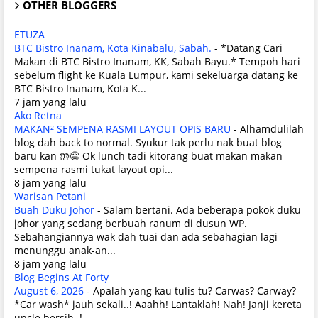
OTHER BLOGGERS
ETUZA
BTC Bistro Inanam, Kota Kinabalu, Sabah.
-
*Datang Cari
Makan di BTC Bistro Inanam, KK, Sabah Bayu.* Tempoh hari
sebelum flight ke Kuala Lumpur, kami sekeluarga datang ke
BTC Bistro Inanam, Kota K...
7 jam yang lalu
Ako Retna
MAKAN² SEMPENA RASMI LAYOUT OPIS BARU
-
Alhamdulilah
blog dah back to normal. Syukur tak perlu nak buat blog
baru kan 🤲😅 Ok lunch tadi kitorang buat makan makan
sempena rasmi tukat layout opi...
8 jam yang lalu
Warisan Petani
Buah Duku Johor
-
Salam bertani. Ada beberapa pokok duku
johor yang sedang berbuah ranum di dusun WP.
Sebahangiannya wak dah tuai dan ada sebahagian lagi
menunggu anak-an...
8 jam yang lalu
Blog Begins At Forty
August 6, 2026
-
Apalah yang kau tulis tu? Carwas? Carway?
*Car wash* jauh sekali..! Aaahh! Lantaklah! Nah! Janji kereta
uncle bersih..!