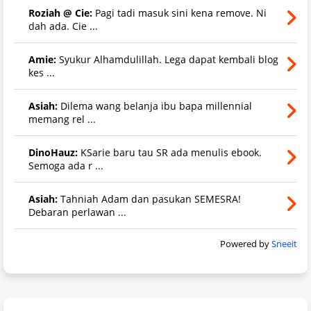
Roziah @ Cie:
Pagi tadi masuk sini kena remove. Ni
dah ada. Cie ...
Amie:
Syukur Alhamdulillah. Lega dapat kembali blog
kes ...
Asiah:
Dilema wang belanja ibu bapa millennial
memang rel ...
DinoHauz:
KSarie baru tau SR ada menulis ebook.
Semoga ada r ...
Asiah:
Tahniah Adam dan pasukan SEMESRA!
Debaran perlawan ...
Powered by
Sneeit