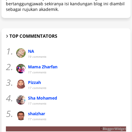
bertanggungjawab sekiranya isi kandungan blog ini diambil
sebagai rujukan akademik.
TOP COMMENTATORS
1.
NA
19 comments
2.
Mama Zharfan
17 comments
3.
Pizzah
17 comments
4.
Sha Mohamed
17 comments
5.
shaizhar
17 comments
BloggerWidget