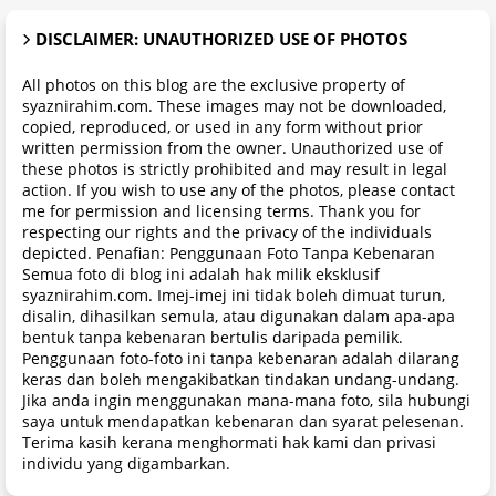
DISCLAIMER: UNAUTHORIZED USE OF PHOTOS
All photos on this blog are the exclusive property of
syaznirahim.com. These images may not be downloaded,
copied, reproduced, or used in any form without prior
written permission from the owner. Unauthorized use of
these photos is strictly prohibited and may result in legal
action. If you wish to use any of the photos, please contact
me for permission and licensing terms. Thank you for
respecting our rights and the privacy of the individuals
depicted. Penafian: Penggunaan Foto Tanpa Kebenaran
Semua foto di blog ini adalah hak milik eksklusif
syaznirahim.com. Imej-imej ini tidak boleh dimuat turun,
disalin, dihasilkan semula, atau digunakan dalam apa-apa
bentuk tanpa kebenaran bertulis daripada pemilik.
Penggunaan foto-foto ini tanpa kebenaran adalah dilarang
keras dan boleh mengakibatkan tindakan undang-undang.
Jika anda ingin menggunakan mana-mana foto, sila hubungi
saya untuk mendapatkan kebenaran dan syarat pelesenan.
Terima kasih kerana menghormati hak kami dan privasi
individu yang digambarkan.