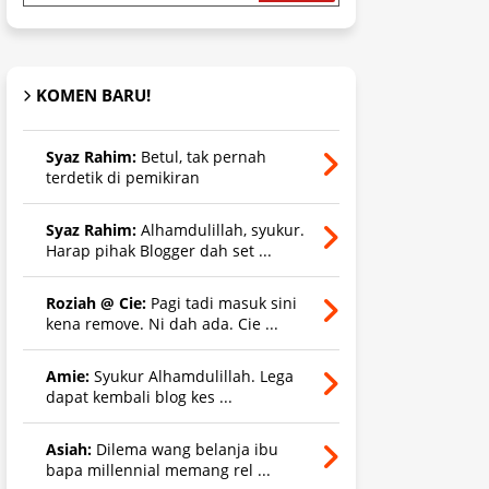
KOMEN BARU!
Syaz Rahim:
Betul, tak pernah
terdetik di pemikiran
Syaz Rahim:
Alhamdulillah, syukur.
Harap pihak Blogger dah set ...
Roziah @ Cie:
Pagi tadi masuk sini
kena remove. Ni dah ada. Cie ...
Amie:
Syukur Alhamdulillah. Lega
dapat kembali blog kes ...
Asiah:
Dilema wang belanja ibu
bapa millennial memang rel ...