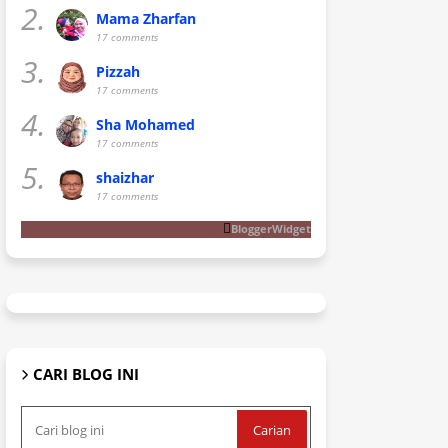
2.
Mama Zharfan
17 comments
3.
Pizzah
17 comments
4.
Sha Mohamed
17 comments
5.
shaizhar
17 comments
BloggerWidget
CARI BLOG INI