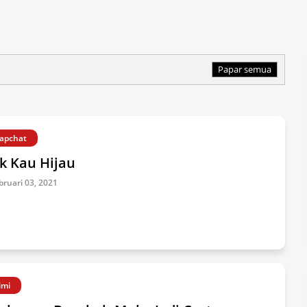
Papar semua
apchat
k Kau Hijau
bruari 03, 2021
imi