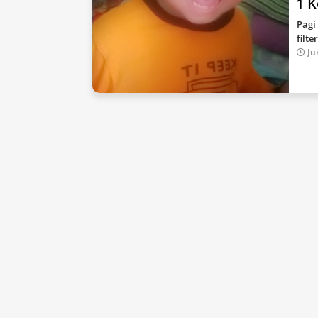
1 
Pagi
filt
Ju