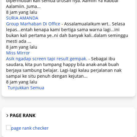
dipermudah kan semua urusan nya. Aamiin Ya Rabbal
Aalamiin. Juma...
8 jam yang lalu
SURIA AMANDA
Group Marhaban Di Office
-
Assalamualaikum wrt.. Selasa
lepas...entah kenapa kami bertiga sama warna lagi...ini
bukan kali pertama ye..ni dah banyak kali..dalam seminggu
mesti ada ...
8 jam yang lalu
Miss Mirror
Asik ngadap screen tapi result gempak.
-
Sebagai ibu
saudara, kita pun tumpang happy bila anak-anak buah
berjaya sambung belajar. Lagi-lagi kalau perjalanan nak
sampai ke situ penuh dengan kejutan...
8 jam yang lalu
Tunjukkan Semua
PAGE RANK