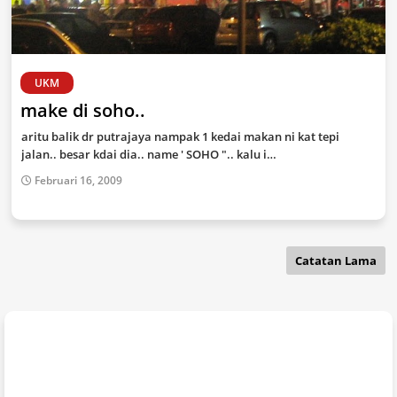
UKM
make di soho..
aritu balik dr putrajaya nampak 1 kedai makan ni kat tepi
jalan.. besar kdai dia.. name ' SOHO ".. kalu i…
Februari 16, 2009
Catatan Lama