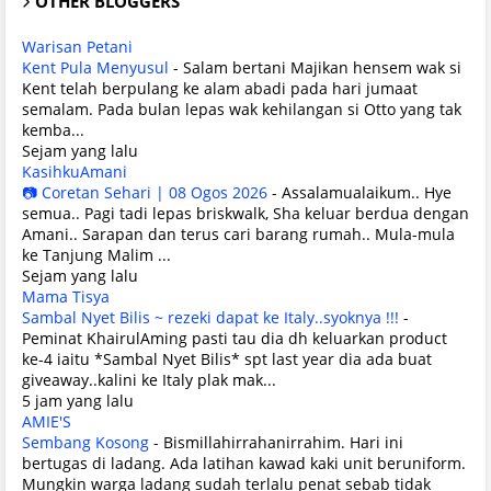
OTHER BLOGGERS
Warisan Petani
Kent Pula Menyusul
-
Salam bertani Majikan hensem wak si
Kent telah berpulang ke alam abadi pada hari jumaat
semalam. Pada bulan lepas wak kehilangan si Otto yang tak
kemba...
Sejam yang lalu
KasihkuAmani
📷 Coretan Sehari | 08 Ogos 2026
-
Assalamualaikum.. Hye
semua.. Pagi tadi lepas briskwalk, Sha keluar berdua dengan
Amani.. Sarapan dan terus cari barang rumah.. Mula-mula
ke Tanjung Malim ...
Sejam yang lalu
Mama Tisya
Sambal Nyet Bilis ~ rezeki dapat ke Italy..syoknya !!!
-
Peminat KhairulAming pasti tau dia dh keluarkan product
ke-4 iaitu *Sambal Nyet Bilis* spt last year dia ada buat
giveaway..kalini ke Italy plak mak...
5 jam yang lalu
AMIE'S
Sembang Kosong
-
Bismillahirrahanirrahim. Hari ini
bertugas di ladang. Ada latihan kawad kaki unit beruniform.
Mungkin warga ladang sudah terlalu penat sebab tidak