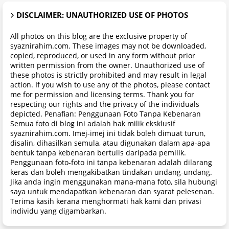
DISCLAIMER: UNAUTHORIZED USE OF PHOTOS
All photos on this blog are the exclusive property of
syaznirahim.com. These images may not be downloaded,
copied, reproduced, or used in any form without prior
written permission from the owner. Unauthorized use of
these photos is strictly prohibited and may result in legal
action. If you wish to use any of the photos, please contact
me for permission and licensing terms. Thank you for
respecting our rights and the privacy of the individuals
depicted. Penafian: Penggunaan Foto Tanpa Kebenaran
Semua foto di blog ini adalah hak milik eksklusif
syaznirahim.com. Imej-imej ini tidak boleh dimuat turun,
disalin, dihasilkan semula, atau digunakan dalam apa-apa
bentuk tanpa kebenaran bertulis daripada pemilik.
Penggunaan foto-foto ini tanpa kebenaran adalah dilarang
keras dan boleh mengakibatkan tindakan undang-undang.
Jika anda ingin menggunakan mana-mana foto, sila hubungi
saya untuk mendapatkan kebenaran dan syarat pelesenan.
Terima kasih kerana menghormati hak kami dan privasi
individu yang digambarkan.