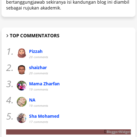
bertanggungjawab sekiranya isi kandungan blog ini diambil
sebagai rujukan akademik.
TOP COMMENTATORS
1.
Pizzah
20 comments
2.
shaizhar
20 comments
3.
Mama Zharfan
19 comments
4.
NA
19 comments
5.
Sha Mohamed
17 comments
BloggerWidget