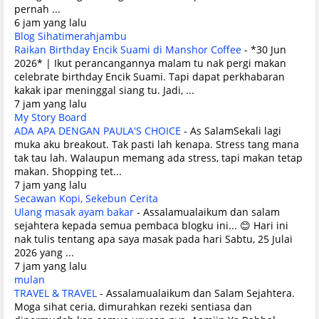
pernah ...
6 jam yang lalu
Blog Sihatimerahjambu
Raikan Birthday Encik Suami di Manshor Coffee
-
*30 Jun
2026* | Ikut perancangannya malam tu nak pergi makan
celebrate birthday Encik Suami. Tapi dapat perkhabaran
kakak ipar meninggal siang tu. Jadi, ...
7 jam yang lalu
My Story Board
ADA APA DENGAN PAULA'S CHOICE
-
As SalamSekali lagi
muka aku breakout. Tak pasti lah kenapa. Stress tang mana
tak tau lah. Walaupun memang ada stress, tapi makan tetap
makan. Shopping tet...
7 jam yang lalu
Secawan Kopi, Sekebun Cerita
Ulang masak ayam bakar
-
Assalamualaikum dan salam
sejahtera kepada semua pembaca blogku ini... 😊 Hari ini
nak tulis tentang apa saya masak pada hari Sabtu, 25 Julai
2026 yang ...
7 jam yang lalu
mulan
TRAVEL & TRAVEL
-
Assalamualaikum dan Salam Sejahtera.
Moga sihat ceria, dimurahkan rezeki sentiasa dan