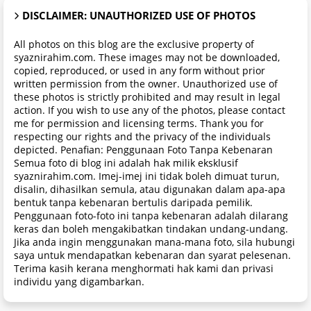
DISCLAIMER: UNAUTHORIZED USE OF PHOTOS
All photos on this blog are the exclusive property of
syaznirahim.com. These images may not be downloaded,
copied, reproduced, or used in any form without prior
written permission from the owner. Unauthorized use of
these photos is strictly prohibited and may result in legal
action. If you wish to use any of the photos, please contact
me for permission and licensing terms. Thank you for
respecting our rights and the privacy of the individuals
depicted. Penafian: Penggunaan Foto Tanpa Kebenaran
Semua foto di blog ini adalah hak milik eksklusif
syaznirahim.com. Imej-imej ini tidak boleh dimuat turun,
disalin, dihasilkan semula, atau digunakan dalam apa-apa
bentuk tanpa kebenaran bertulis daripada pemilik.
Penggunaan foto-foto ini tanpa kebenaran adalah dilarang
keras dan boleh mengakibatkan tindakan undang-undang.
Jika anda ingin menggunakan mana-mana foto, sila hubungi
saya untuk mendapatkan kebenaran dan syarat pelesenan.
Terima kasih kerana menghormati hak kami dan privasi
individu yang digambarkan.