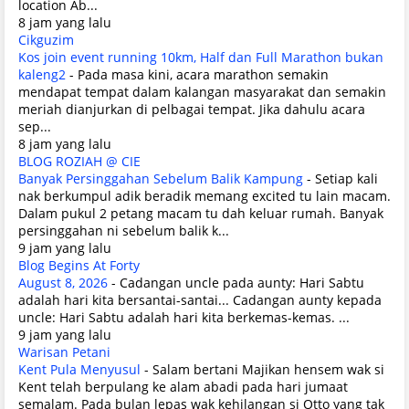
location Ab...
8 jam yang lalu
Cikguzim
Kos join event running 10km, Half dan Full Marathon bukan
kaleng2
-
Pada masa kini, acara marathon semakin
mendapat tempat dalam kalangan masyarakat dan semakin
meriah dianjurkan di pelbagai tempat. Jika dahulu acara
sep...
8 jam yang lalu
BLOG ROZIAH @ CIE
Banyak Persinggahan Sebelum Balik Kampung
-
Setiap kali
nak berkumpul adik beradik memang excited tu lain macam.
Dalam pukul 2 petang macam tu dah keluar rumah. Banyak
persinggahan ni sebelum balik k...
9 jam yang lalu
Blog Begins At Forty
August 8, 2026
-
Cadangan uncle pada aunty: Hari Sabtu
adalah hari kita bersantai-santai... Cadangan aunty kepada
uncle: Hari Sabtu adalah hari kita berkemas-kemas. ...
9 jam yang lalu
Warisan Petani
Kent Pula Menyusul
-
Salam bertani Majikan hensem wak si
Kent telah berpulang ke alam abadi pada hari jumaat
semalam. Pada bulan lepas wak kehilangan si Otto yang tak