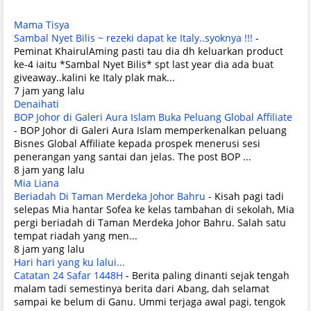
Mama Tisya
Sambal Nyet Bilis ~ rezeki dapat ke Italy..syoknya !!!
-
Peminat KhairulAming pasti tau dia dh keluarkan product
ke-4 iaitu *Sambal Nyet Bilis* spt last year dia ada buat
giveaway..kalini ke Italy plak mak...
7 jam yang lalu
Denaihati
BOP Johor di Galeri Aura Islam Buka Peluang Global Affiliate
-
BOP Johor di Galeri Aura Islam memperkenalkan peluang
Bisnes Global Affiliate kepada prospek menerusi sesi
penerangan yang santai dan jelas. The post BOP ...
8 jam yang lalu
Mia Liana
Beriadah Di Taman Merdeka Johor Bahru
-
Kisah pagi tadi
selepas Mia hantar Sofea ke kelas tambahan di sekolah, Mia
pergi beriadah di Taman Merdeka Johor Bahru. Salah satu
tempat riadah yang men...
8 jam yang lalu
Hari hari yang ku lalui...
Catatan 24 Safar 1448H
-
Berita paling dinanti sejak tengah
malam tadi semestinya berita dari Abang, dah selamat
sampai ke belum di Ganu. Ummi terjaga awal pagi, tengok