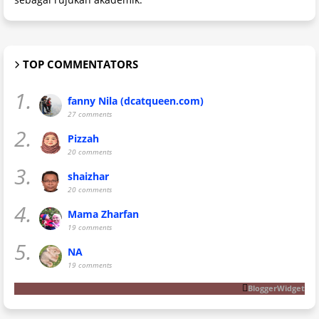
TOP COMMENTATORS
1.
fanny Nila (dcatqueen.com)
27 comments
2.
Pizzah
20 comments
3.
shaizhar
20 comments
4.
Mama Zharfan
19 comments
5.
NA
19 comments
BloggerWidget