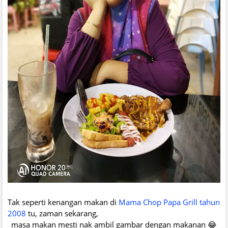
Tak seperti kenangan makan di
Mama Chop Papa Grill tahun
2008
tu, zaman sekarang,
masa makan mesti nak ambil gambar dengan makanan 😂