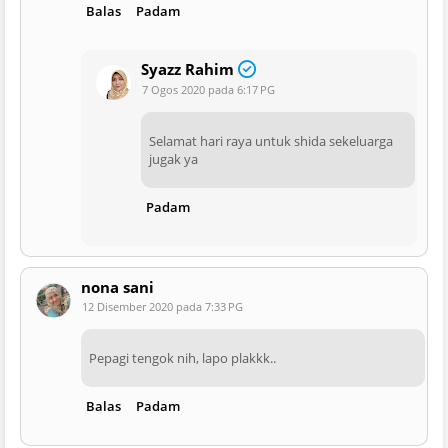
Balas
Padam
Syazz Rahim
7 Ogos 2020 pada 6:17 PG
Selamat hari raya untuk shida sekeluarga
jugak ya
Padam
nona sani
12 Disember 2020 pada 7:33 PG
Pepagi tengok nih, lapo plakkk..
Balas
Padam