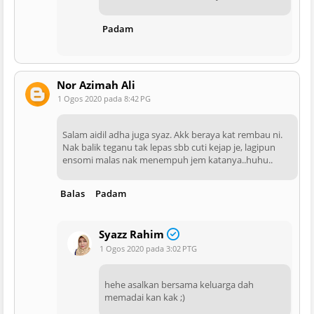
Padam
Nor Azimah Ali
1 Ogos 2020 pada 8:42 PG
Salam aidil adha juga syaz. Akk beraya kat rembau ni.
Nak balik teganu tak lepas sbb cuti kejap je, lagipun
ensomi malas nak menempuh jem katanya..huhu..
Balas
Padam
Syazz Rahim
1 Ogos 2020 pada 3:02 PTG
hehe asalkan bersama keluarga dah
memadai kan kak ;)