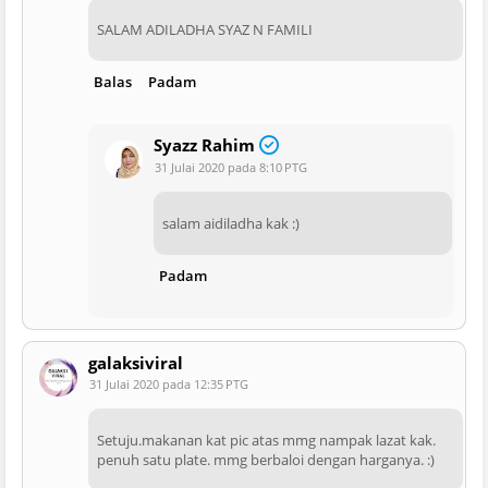
SALAM ADILADHA SYAZ N FAMILI
Balas
Padam
Syazz Rahim
31 Julai 2020 pada 8:10 PTG
salam aidiladha kak :)
Padam
galaksiviral
31 Julai 2020 pada 12:35 PTG
Setuju.makanan kat pic atas mmg nampak lazat kak.
penuh satu plate. mmg berbaloi dengan harganya. :)