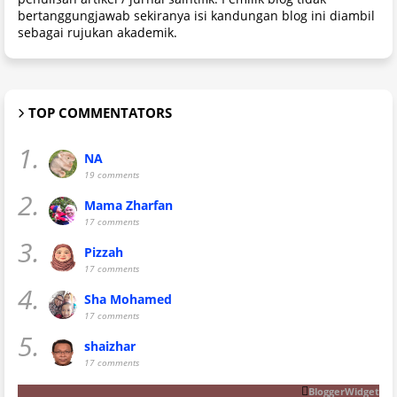
bertanggungjawab sekiranya isi kandungan blog ini diambil
sebagai rujukan akademik.
TOP COMMENTATORS
1.
NA
19 comments
2.
Mama Zharfan
17 comments
3.
Pizzah
17 comments
4.
Sha Mohamed
17 comments
5.
shaizhar
17 comments
BloggerWidget