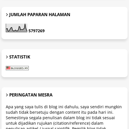
JUMLAH PAPARAN HALAMAN
5
7
9
7
2
6
9
STATISTIK
PERINGATAN MESRA
Apa yang saya tulis di blog ini dahulu, saya sendiri mungkin
sudah tidak bersetuju dengan content itu pada hari ini.
Semestinya segala penulisan dalam blog ini tidak sesuai
untuk dijadikan rujukan (citation/reference) dalam
penulisan artikel / jurnal saintifik. Pemilik blog tidak