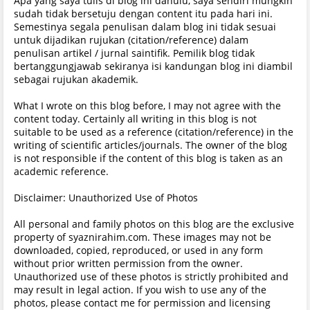
Apa yang saya tulis di blog ini dahulu, saya sendiri mungkin
sudah tidak bersetuju dengan content itu pada hari ini.
Semestinya segala penulisan dalam blog ini tidak sesuai
untuk dijadikan rujukan (citation/reference) dalam
penulisan artikel / jurnal saintifik. Pemilik blog tidak
bertanggungjawab sekiranya isi kandungan blog ini diambil
sebagai rujukan akademik.
What I wrote on this blog before, I may not agree with the
content today. Certainly all writing in this blog is not
suitable to be used as a reference (citation/reference) in the
writing of scientific articles/journals. The owner of the blog
is not responsible if the content of this blog is taken as an
academic reference.
Disclaimer: Unauthorized Use of Photos
All personal and family photos on this blog are the exclusive
property of syaznirahim.com. These images may not be
downloaded, copied, reproduced, or used in any form
without prior written permission from the owner.
Unauthorized use of these photos is strictly prohibited and
may result in legal action. If you wish to use any of the
photos, please contact me for permission and licensing