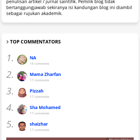
penulisan artikel / jurnal saintifik. Pemilik blog tidak
bertanggungjawab sekiranya isi kandungan blog ini diambil
sebagai rujukan akademik.
TOP COMMENTATORS
1.
NA
19 comments
2.
Mama Zharfan
17 comments
3.
Pizzah
17 comments
4.
Sha Mohamed
17 comments
5.
shaizhar
17 comments
BloggerWidget