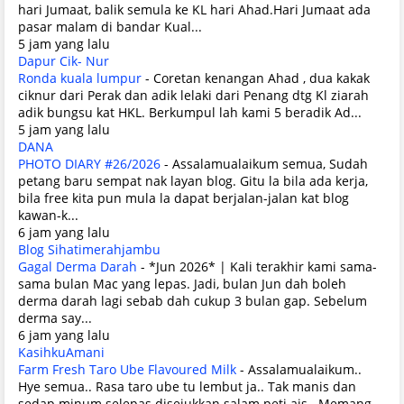
hari Jumaat, balik semula ke KL hari Ahad.Hari Jumaat ada
pasar malam di bandar Kual...
5 jam yang lalu
Dapur Cik- Nur
Ronda kuala lumpur
-
Coretan kenangan Ahad , dua kakak
ciknur dari Perak dan adik lelaki dari Penang dtg Kl ziarah
adik bungsu kat HKL. Berkumpul lah kami 5 beradik Ad...
5 jam yang lalu
DANA
PHOTO DIARY #26/2026
-
Assalamualaikum semua, Sudah
petang baru sempat nak layan blog. Gitu la bila ada kerja,
bila free kita pun mula la dapat berjalan-jalan kat blog
kawan-k...
6 jam yang lalu
Blog Sihatimerahjambu
Gagal Derma Darah
-
*Jun 2026* | Kali terakhir kami sama-
sama bulan Mac yang lepas. Jadi, bulan Jun dah boleh
derma darah lagi sebab dah cukup 3 bulan gap. Sebelum
derma say...
6 jam yang lalu
KasihkuAmani
Farm Fresh Taro Ube Flavoured Milk
-
Assalamualaikum..
Hye semua.. Rasa taro ube tu lembut ja.. Tak manis dan
sedap minum selepas disejukkan salam peti ais.. Memang