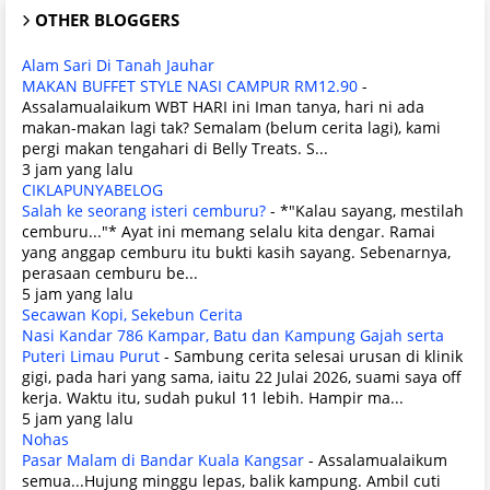
OTHER BLOGGERS
Alam Sari Di Tanah Jauhar
MAKAN BUFFET STYLE NASI CAMPUR RM12.90
-
Assalamualaikum WBT HARI ini Iman tanya, hari ni ada
makan-makan lagi tak? Semalam (belum cerita lagi), kami
pergi makan tengahari di Belly Treats. S...
3 jam yang lalu
CIKLAPUNYABELOG
Salah ke seorang isteri cemburu?
-
*"Kalau sayang, mestilah
cemburu..."* Ayat ini memang selalu kita dengar. Ramai
yang anggap cemburu itu bukti kasih sayang. Sebenarnya,
perasaan cemburu be...
5 jam yang lalu
Secawan Kopi, Sekebun Cerita
Nasi Kandar 786 Kampar, Batu dan Kampung Gajah serta
Puteri Limau Purut
-
Sambung cerita selesai urusan di klinik
gigi, pada hari yang sama, iaitu 22 Julai 2026, suami saya off
kerja. Waktu itu, sudah pukul 11 lebih. Hampir ma...
5 jam yang lalu
Nohas
Pasar Malam di Bandar Kuala Kangsar
-
Assalamualaikum
semua...Hujung minggu lepas, balik kampung. Ambil cuti