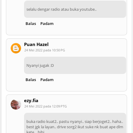
selalu dengar radio atau buka youtube..
Balas
Padam
Puan Hazel
24 Mei 2022 pada 10:50 PG
Nyanyi jugak :D
Balas
Padam
ezy.fia
24 Mei 2022 pada 12:09 PTG
buka radio kuat2.. pastu nyanyi.. siap berjoget2.. haha..
best jgk la layan.. drive sorg2 ikut suke nk buat ape dlm
kete.,. hihi