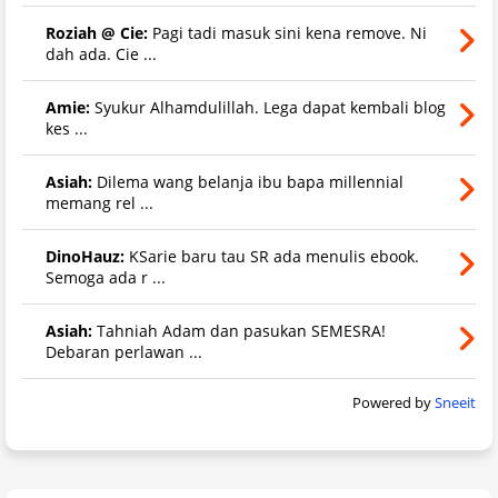
Roziah @ Cie:
Pagi tadi masuk sini kena remove. Ni
dah ada. Cie ...
Amie:
Syukur Alhamdulillah. Lega dapat kembali blog
kes ...
Asiah:
Dilema wang belanja ibu bapa millennial
memang rel ...
DinoHauz:
KSarie baru tau SR ada menulis ebook.
Semoga ada r ...
Asiah:
Tahniah Adam dan pasukan SEMESRA!
Debaran perlawan ...
Powered by
Sneeit