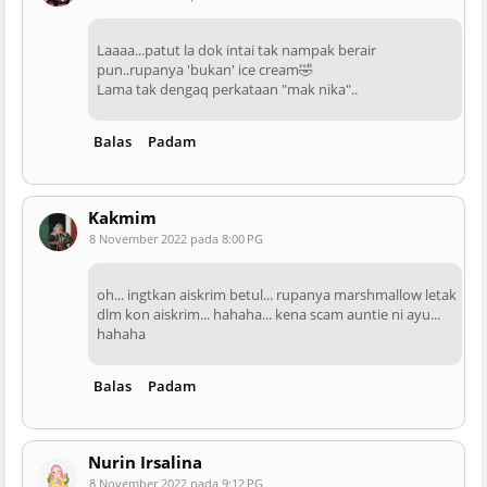
Laaaa...patut la dok intai tak nampak berair
pun..rupanya 'bukan' ice cream🤣
Lama tak dengaq perkataan "mak nika"..
Balas
Padam
Kakmim
8 November 2022 pada 8:00 PG
oh... ingtkan aiskrim betul... rupanya marshmallow letak
dlm kon aiskrim... hahaha... kena scam auntie ni ayu...
hahaha
Balas
Padam
Nurin Irsalina
8 November 2022 pada 9:12 PG