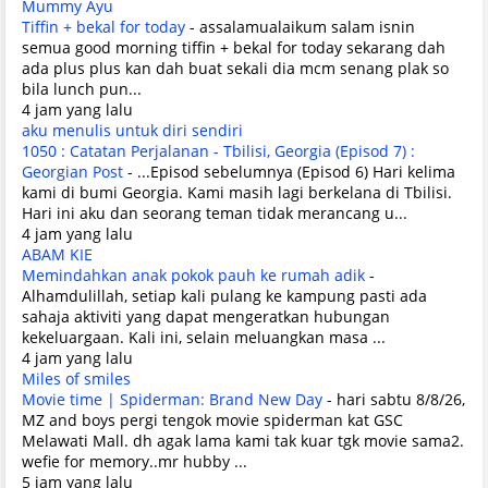
Mummy Ayu
Tiffin + bekal for today
-
assalamualaikum salam isnin
semua good morning tiffin + bekal for today sekarang dah
ada plus plus kan dah buat sekali dia mcm senang plak so
bila lunch pun...
4 jam yang lalu
aku menulis untuk diri sendiri
1050 : Catatan Perjalanan - Tbilisi, Georgia (Episod 7) :
Georgian Post
-
...Episod sebelumnya (Episod 6) Hari kelima
kami di bumi Georgia. Kami masih lagi berkelana di Tbilisi.
Hari ini aku dan seorang teman tidak merancang u...
4 jam yang lalu
ABAM KIE
Memindahkan anak pokok pauh ke rumah adik
-
Alhamdulillah, setiap kali pulang ke kampung pasti ada
sahaja aktiviti yang dapat mengeratkan hubungan
kekeluargaan. Kali ini, selain meluangkan masa ...
4 jam yang lalu
Miles of smiles
Movie time | Spiderman: Brand New Day
-
hari sabtu 8/8/26,
MZ and boys pergi tengok movie spiderman kat GSC
Melawati Mall. dh agak lama kami tak kuar tgk movie sama2.
wefie for memory..mr hubby ...
5 jam yang lalu