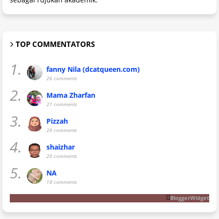
TOP COMMENTATORS
1.
fanny Nila (dcatqueen.com)
26 comments
2.
Mama Zharfan
21 comments
3.
Pizzah
20 comments
4.
shaizhar
20 comments
5.
NA
18 comments
BloggerWidget