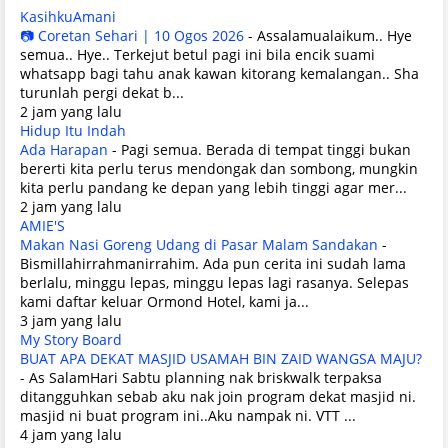
KasihkuAmani
📷 Coretan Sehari | 10 Ogos 2026
-
Assalamualaikum.. Hye
semua.. Hye.. Terkejut betul pagi ini bila encik suami
whatsapp bagi tahu anak kawan kitorang kemalangan.. Sha
turunlah pergi dekat b...
2 jam yang lalu
Hidup Itu Indah
Ada Harapan
-
Pagi semua. Berada di tempat tinggi bukan
bererti kita perlu terus mendongak dan sombong, mungkin
kita perlu pandang ke depan yang lebih tinggi agar mer...
2 jam yang lalu
AMIE'S
Makan Nasi Goreng Udang di Pasar Malam Sandakan
-
Bismillahirrahmanirrahim. Ada pun cerita ini sudah lama
berlalu, minggu lepas, minggu lepas lagi rasanya. Selepas
kami daftar keluar Ormond Hotel, kami ja...
3 jam yang lalu
My Story Board
BUAT APA DEKAT MASJID USAMAH BIN ZAID WANGSA MAJU?
-
As SalamHari Sabtu planning nak briskwalk terpaksa
ditangguhkan sebab aku nak join program dekat masjid ni.
masjid ni buat program ini..Aku nampak ni. VTT ...
4 jam yang lalu