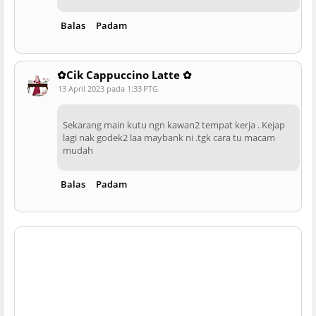
Balas
Padam
✿Cik Cappuccino Latte ✿
13 April 2023 pada 1:33 PTG
Sekarang main kutu ngn kawan2 tempat kerja . Kejap
lagi nak godek2 laa maybank ni .tgk cara tu macam
mudah
Balas
Padam