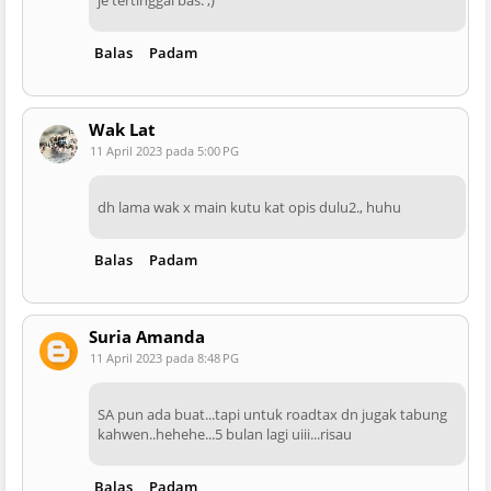
Balas
Padam
Wak Lat
11 April 2023 pada 5:00 PG
dh lama wak x main kutu kat opis dulu2., huhu
Balas
Padam
Suria Amanda
11 April 2023 pada 8:48 PG
SA pun ada buat...tapi untuk roadtax dn jugak tabung
kahwen..hehehe...5 bulan lagi uiii...risau
Balas
Padam