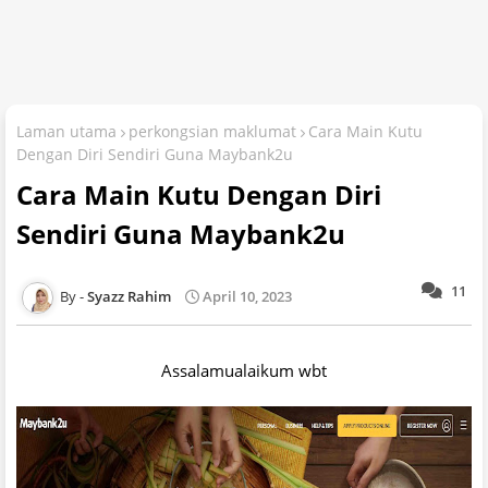
Laman utama
perkongsian maklumat
Cara Main Kutu
Dengan Diri Sendiri Guna Maybank2u
Cara Main Kutu Dengan Diri
Sendiri Guna Maybank2u
11
Syazz Rahim
April 10, 2023
Assalamualaikum wbt