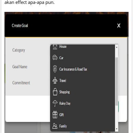
akan effect apa-apa pun.