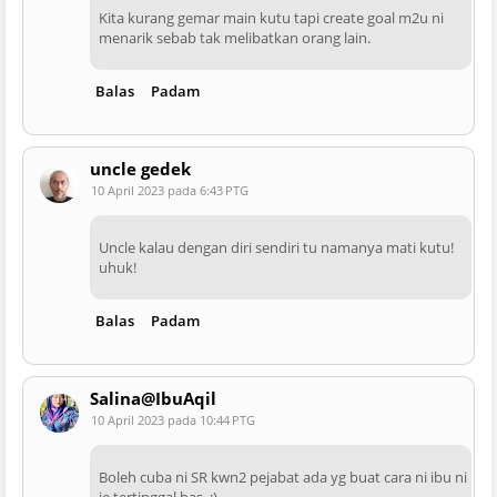
Kita kurang gemar main kutu tapi create goal m2u ni
menarik sebab tak melibatkan orang lain.
Balas
Padam
uncle gedek
10 April 2023 pada 6:43 PTG
Uncle kalau dengan diri sendiri tu namanya mati kutu!
uhuk!
Balas
Padam
Salina@IbuAqil
10 April 2023 pada 10:44 PTG
Boleh cuba ni SR kwn2 pejabat ada yg buat cara ni ibu ni
je tertinggal bas. ;)