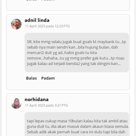
adnil linda
11 April 2023 pada 12:23 PTG
SR, kite mmg selalu jugak buat goals kt maybank tu...tp
sebab nya main sendri kan...bila hujung bulan, dah
mencari2 duit yg ad..habis goals tu kita
remove...hahaha...tu yg mmg prefer gak kutu...tp risau
jugak kalau ad terjadi benda2 yang tak diingini kan...
Balas
Padam
norhidana
11 April 2023 pada 3:21 PTG
tapi lepas cukup masa 10bulan kalau kita tak ambil atau
guna duit tu, dia akan masuk dalam akaun biasa semula.
Sebab adik akak pernah buat cara ini dulu tapi bila dah