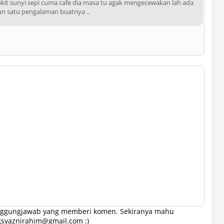
ukit sunyi sepi cuma cafe dia masa tu agak mengecewakan lah ada
pun satu pengalaman buatnya ..
tanggungjawab yang memberi komen. Sekiranya mahu
gsyaznirahim@gmail.com :)