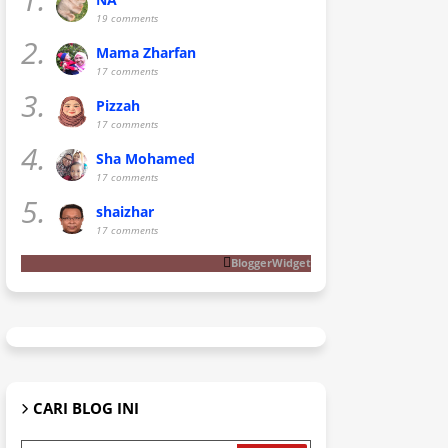
19 comments
2.
Mama Zharfan
17 comments
3.
Pizzah
17 comments
4.
Sha Mohamed
17 comments
5.
shaizhar
17 comments
BloggerWidget
CARI BLOG INI