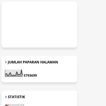
JUMLAH PAPARAN HALAMAN
5
7
9
3
6
9
9
STATISTIK