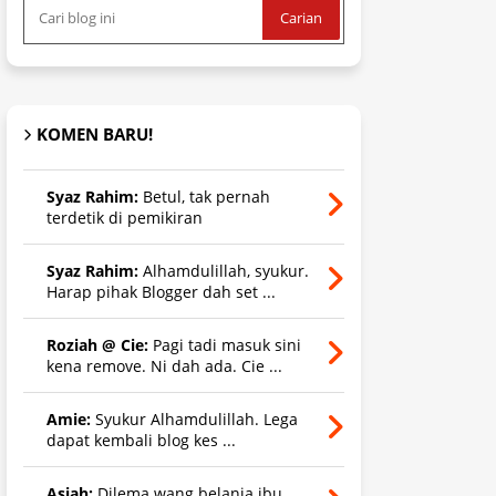
KOMEN BARU!
Syaz Rahim:
Betul, tak pernah
terdetik di pemikiran
Syaz Rahim:
Alhamdulillah, syukur.
Harap pihak Blogger dah set ...
Roziah @ Cie:
Pagi tadi masuk sini
kena remove. Ni dah ada. Cie ...
Amie:
Syukur Alhamdulillah. Lega
dapat kembali blog kes ...
Asiah:
Dilema wang belanja ibu