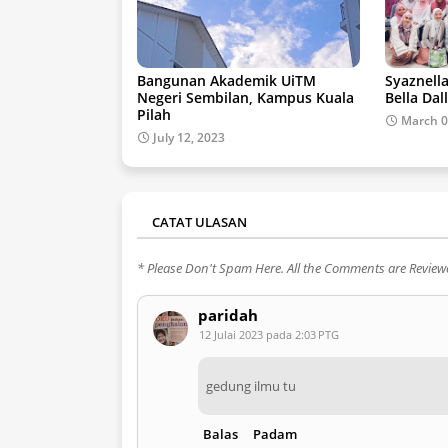
Bangunan Akademik UiTM
Syaznella
Negeri Sembilan, Kampus Kuala
Bella Dal
Pilah
March 0
July 12, 2023
CATAT ULASAN
* Please Don't Spam Here. All the Comments are Revie
paridah
12 Julai 2023 pada 2:03 PTG
gedung ilmu tu
Balas
Padam