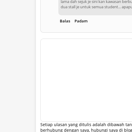
lama dah sejuk je sini kan kawasan berb
dua stall je untuk semua student... apa
Balas
Padam
Setiap ulasan yang ditulis adalah dibawah 
berhubung dengan saya, hubungi saya di blo