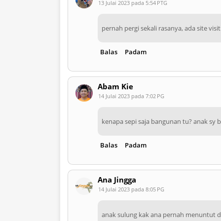
13 Julai 2023 pada 5:54 PTG
pernah pergi sekali rasanya, ada site visit
Balas
Padam
Abam Kie
14 Julai 2023 pada 7:02 PG
kenapa sepi saja bangunan tu? anak sy 
Balas
Padam
Ana Jingga
14 Julai 2023 pada 8:05 PG
anak sulung kak ana pernah menuntut d