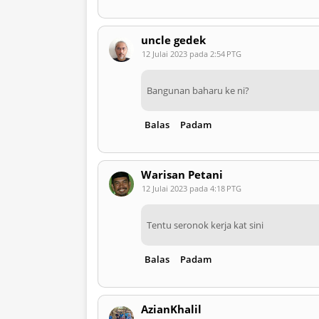
uncle gedek
12 Julai 2023 pada 2:54 PTG
Bangunan baharu ke ni?
Balas
Padam
Warisan Petani
12 Julai 2023 pada 4:18 PTG
Tentu seronok kerja kat sini
Balas
Padam
AzianKhalil