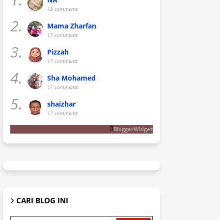
19 comments
2.
Mama Zharfan
17 comments
3.
Pizzah
17 comments
4.
Sha Mohamed
17 comments
5.
shaizhar
17 comments
BloggerWidget
CARI BLOG INI