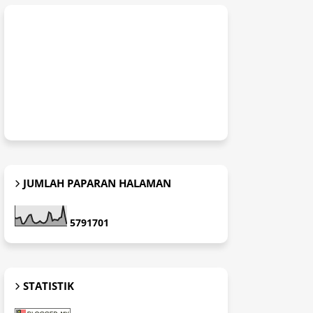
JUMLAH PAPARAN HALAMAN
5
7
9
1
7
0
1
STATISTIK