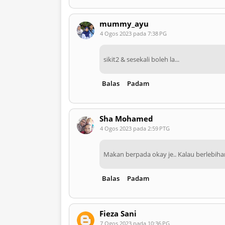
mummy_ayu
4 Ogos 2023 pada 7:38 PG
sikit2 & sesekali boleh la...
Balas
Padam
Sha Mohamed
4 Ogos 2023 pada 2:59 PTG
Makan berpada okay je.. Kalau berlebi
Balas
Padam
Fieza Sani
7 Ogos 2023 pada 10:36 PG