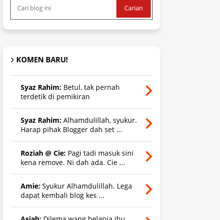
KOMEN BARU!
Syaz Rahim:
Betul, tak pernah
terdetik di pemikiran
Syaz Rahim:
Alhamdulillah, syukur.
Harap pihak Blogger dah set ...
Roziah @ Cie:
Pagi tadi masuk sini
kena remove. Ni dah ada. Cie ...
Amie:
Syukur Alhamdulillah. Lega
dapat kembali blog kes ...
Asiah:
Dilema wang belanja ibu