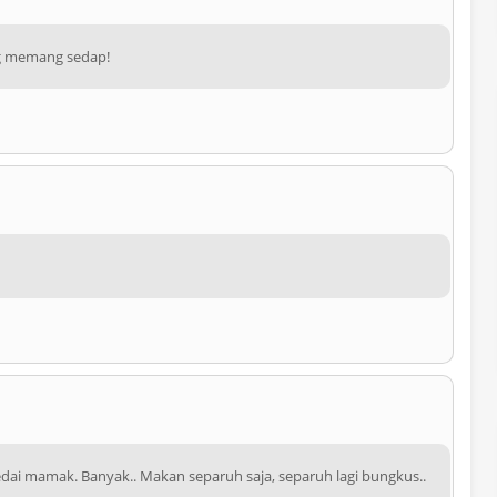
ng memang sedap!
edai mamak. Banyak.. Makan separuh saja, separuh lagi bungkus..