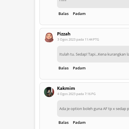
Balas
Padam
Pizzah
3 Ogos 2023 pada 11:44 PTG
Itulah tu. Sedap! Tapi...Kena kurangkan
Balas
Padam
Kakmim
4 Ogos 2023 pada 7:16 PG
Ada je option boleh guna AF tp x sedap
Balas
Padam