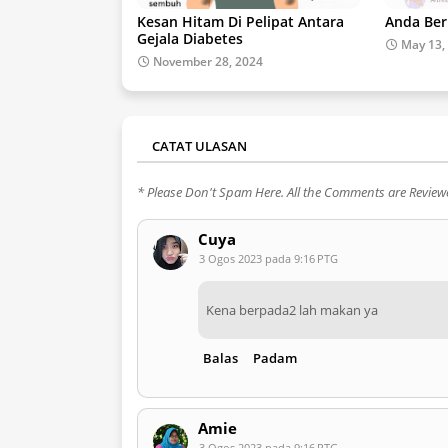
Kesan Hitam Di Pelipat Antara
Anda Beri
Gejala Diabetes
May 13,
November 28, 2024
CATAT ULASAN
* Please Don't Spam Here. All the Comments are Revie
Cuya
3 Ogos 2023 pada 9:16 PTG
Kena berpada2 lah makan ya
Balas
Padam
Amie
3 Ogos 2023 pada 9:16 PTG