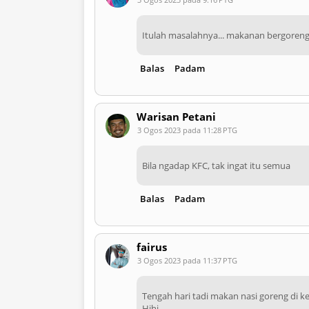
Itulah masalahnya... makanan bergore
Balas
Padam
Warisan Petani
3 Ogos 2023 pada 11:28 PTG
Bila ngadap KFC, tak ingat itu semua
Balas
Padam
fairus
3 Ogos 2023 pada 11:37 PTG
Tengah hari tadi makan nasi goreng di k
Hihi