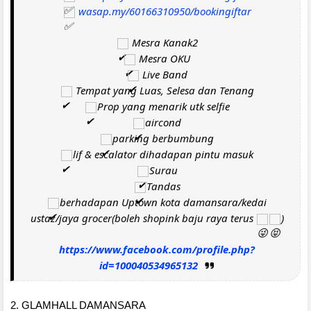
wasap.my/60166310950/bookingiftar
Mesra Kanak2
Mesra OKU
Live Band
Tempat yang Luas, Selesa dan Tenang
Prop yang menarik utk selfie
aircond
parking berbumbung
lif & escalator dihadapan pintu masuk
Surau
Tandas
berhadapan Uptown kota damansara/kedai
ustaz/jaya grocer(boleh shopink baju raya terus
)
https://www.facebook.com/profile.php?
id=100040534965132
2. GLAMHALL DAMANSARA