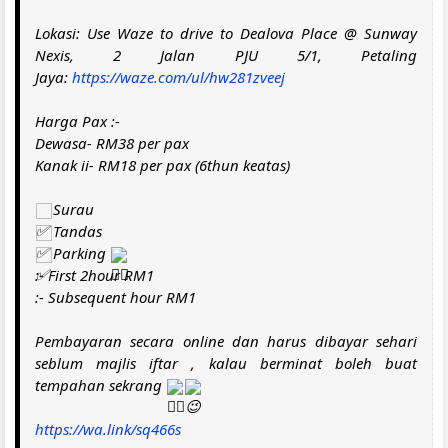
Lokasi: Use Waze to drive to Dealova Place @ Sunway
Nexis, 2 Jalan PJU 5/1, Petaling
Jaya:
https://waze.com/ul/hw281zveej
Harga Pax :-
Dewasa- RM38 per pax
Kanak ii- RM18 per pax (6thun keatas)
Surau
Tandas
Parking
:- First 2hour RM1
:- Subsequent hour RM1
Pembayaran secara online dan harus dibayar sehari
seblum majlis iftar , kalau berminat boleh buat
tempahan sekrang
https://wa.link/sq466s