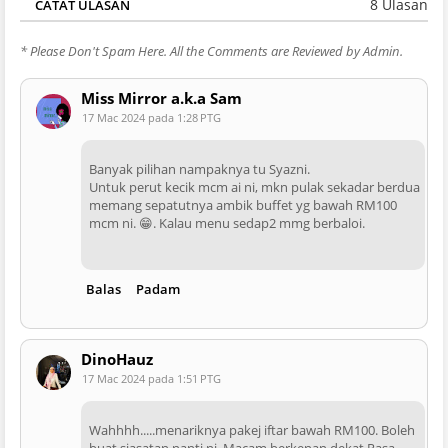
8 Ulasan
CATAT ULASAN
* Please Don't Spam Here. All the Comments are Reviewed by Admin.
Miss Mirror a.k.a Sam
17 Mac 2024 pada 1:28 PTG
Banyak pilihan nampaknya tu Syazni.
Untuk perut kecik mcm ai ni, mkn pulak sekadar berdua
memang sepatutnya ambik buffet yg bawah RM100
mcm ni. 😁. Kalau menu sedap2 mmg berbaloi.
Balas
Padam
DinoHauz
17 Mac 2024 pada 1:51 PTG
Wahhhh.....menariknya pakej iftar bawah RM100. Boleh
buat siasatan nanti ni. Macam berkenan dekat Rasa