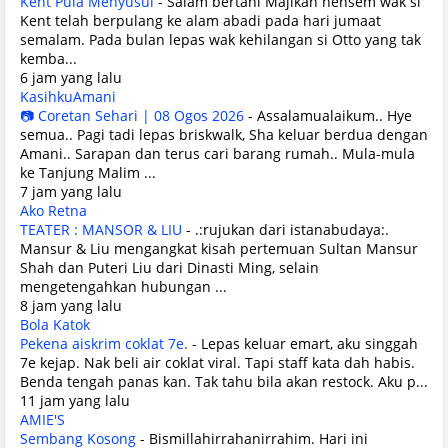
Kent Pula Menyusul
-
Salam bertani Majikan hensem wak si
Kent telah berpulang ke alam abadi pada hari jumaat
semalam. Pada bulan lepas wak kehilangan si Otto yang tak
kemba...
6 jam yang lalu
KasihkuAmani
📷 Coretan Sehari | 08 Ogos 2026
-
Assalamualaikum.. Hye
semua.. Pagi tadi lepas briskwalk, Sha keluar berdua dengan
Amani.. Sarapan dan terus cari barang rumah.. Mula-mula
ke Tanjung Malim ...
7 jam yang lalu
Ako Retna
TEATER : MANSOR & LIU
-
.:rujukan dari istanabudaya:.
Mansur & Liu mengangkat kisah pertemuan Sultan Mansur
Shah dan Puteri Liu dari Dinasti Ming, selain
mengetengahkan hubungan ...
8 jam yang lalu
Bola Katok
Pekena aiskrim coklat 7e.
-
Lepas keluar emart, aku singgah
7e kejap. Nak beli air coklat viral. Tapi staff kata dah habis.
Benda tengah panas kan. Tak tahu bila akan restock. Aku p...
11 jam yang lalu
AMIE'S
Sembang Kosong
-
Bismillahirrahanirrahim. Hari ini