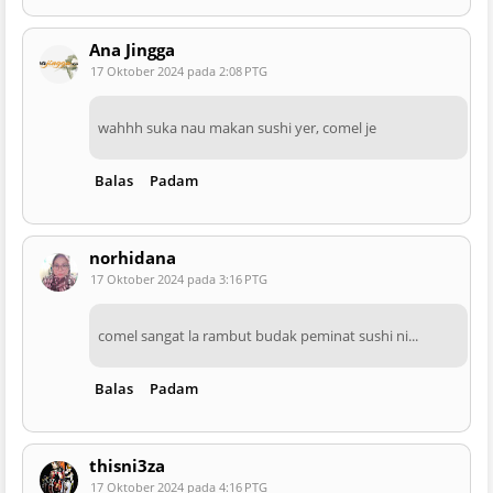
Ana Jingga
17 Oktober 2024 pada 2:08 PTG
wahhh suka nau makan sushi yer, comel je
Balas
Padam
norhidana
17 Oktober 2024 pada 3:16 PTG
comel sangat la rambut budak peminat sushi ni...
Balas
Padam
thisni3za
17 Oktober 2024 pada 4:16 PTG