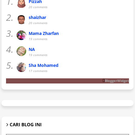
1.
Pizzah
20 comments
2.
shaizhar
20 comments
3.
Mama Zharfan
19 comments
4.
NA
19 comments
5.
Sha Mohamed
17 comments
BloggerWidget
CARI BLOG INI