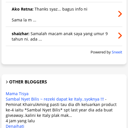
Ako Retna:
Thanks syaz... bagus info ni
Sama la m ...
shaizhar:
Samalah macam anak saya yang umur 9
tahun ni. ada ...
Powered by
Sneeit
OTHER BLOGGERS
Mama Tisya
Sambal Nyet Bilis ~ rezeki dapat ke Italy..syoknya !!!
-
Peminat KhairulAming pasti tau dia dh keluarkan product
ke-4 iaitu *Sambal Nyet Bilis* spt last year dia ada buat
giveaway..kalini ke Italy plak mak...
4 jam yang lalu
Denaihati