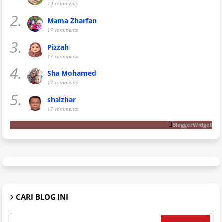
19 comments
2.
Mama Zharfan
17 comments
3.
Pizzah
17 comments
4.
Sha Mohamed
17 comments
5.
shaizhar
17 comments
BloggerWidget
CARI BLOG INI