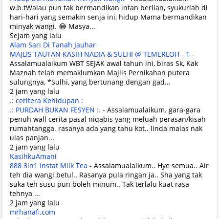
w.b.tWalau pun tak bermandikan intan berlian, syukurlah di
hari-hari yang semakin senja ini, hidup Mama bermandikan
minyak wangi. 😂 Masya...
Sejam yang lalu
Alam Sari Di Tanah Jauhar
MAJLIS TAUTAN KASIH NADIA & SULHI @ TEMERLOH - 1
-
Assalamualaikum WBT SEJAK awal tahun ini, biras Sk, Kak
Maznah telah memaklumkan Majlis Pernikahan putera
sulungnya, *Sulhi, yang bertunang dengan gad...
2 jam yang lalu
.: ceritera Kehidupan :
.: PURDAH BUKAN FESYEN :.
-
Assalamualaikum. gara-gara
penuh wall cerita pasal niqabis yang meluah perasan/kisah
rumahtangga. rasanya ada yang tahu kot.. linda malas nak
ulas panjan...
2 jam yang lalu
KasihkuAmani
888 3in1 Instat Milk Tea
-
Assalamualaikum.. Hye semua.. Air
teh dia wangi betul.. Rasanya pula ringan ja.. Sha yang tak
suka teh susu pun boleh minum.. Tak terlalu kuat rasa
tehnya ...
2 jam yang lalu
mrhanafi.com