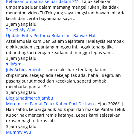
Kebaikan umpama seluar dalam ???
-
Tajuk kebaikan
umpama seluar dalam memang mengelirukan jika tidak
menonton video TikTok yang saya kongsikan bawah ini. Ada
kisah dan cerita bagaimana saya ...
3 jam yang lalu
Travel My Way
Update Entry Pertama Bulan Ini - Banyak Hal
-
Assalamualaikum Dan Salam Sejahtera 1Malaysia Nampak
elok keadaan sepanjang minggu ini.. Agak tenang jika
dibandingkan dengan keadaan di minggu lepas yan...
3 jam yang lalu
♥ ily's ♥
July Achievements
-
Lama tak share tentang larian
chipsmore, sekejap ada sekejap tak ada. haha . Begitulah
pasang surut mood dan kecekalan, seperti ombak
membadai pantai. Se...
3 jam yang lalu
Blog Sihatimerahjambu
Meremis di Pantai Teluk Kubor Port Dickson
-
*Jun 2026* |
Hari sabtu, keluarga adik-adik ipar dan mak ke Pantai Teluk
Kubor nak mencari remis katanya. Lepas kami selesaikan
urusan pagi tu terus lah ...
3 jam yang lalu
Mummy Ayu