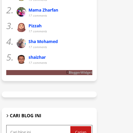
2.
Mama Zharfan
17 comments
3.
Pizzah
17 comments
4.
Sha Mohamed
17 comments
5.
shaizhar
17 comments
BloggerWidget
CARI BLOG INI