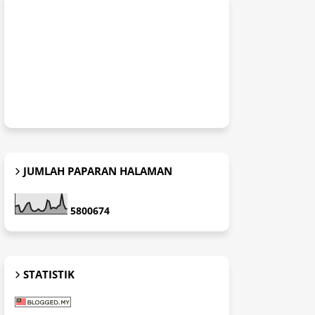
JUMLAH PAPARAN HALAMAN
5
8
0
0
6
7
4
STATISTIK