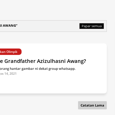
NI AWANG
Papar semua
kan Olimpik
le Grandfather Azizulhasni Awang?
orang hantar gambar ni dekat group whatsapp.
os 14, 2021
Catatan Lama