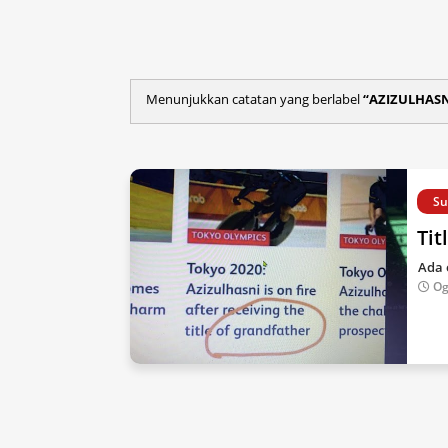
Menunjukkan catatan yang berlabel
AZIZULHAS
Su
Tit
Ada 
Og