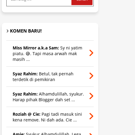
KOMEN BARU!
Miss Mirror a.k.a Sam:
Sy ni yatim
piatu. 😅. Tapi masa arwah mak
masih ...
Syaz Rahim:
Betul, tak pernah
terdetik di pemikiran
Syaz Rahim:
Alhamdulillah, syukur.
Harap pihak Blogger dah set ...
Roziah @ Cie:
Pagi tadi masuk sini
kena remove. Ni dah ada. Cie ...
Amie:
Syukur Alhamdulillah. Lega