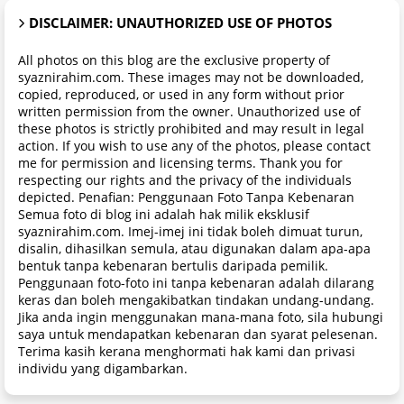
DISCLAIMER: UNAUTHORIZED USE OF PHOTOS
All photos on this blog are the exclusive property of
syaznirahim.com. These images may not be downloaded,
copied, reproduced, or used in any form without prior
written permission from the owner. Unauthorized use of
these photos is strictly prohibited and may result in legal
action. If you wish to use any of the photos, please contact
me for permission and licensing terms. Thank you for
respecting our rights and the privacy of the individuals
depicted. Penafian: Penggunaan Foto Tanpa Kebenaran
Semua foto di blog ini adalah hak milik eksklusif
syaznirahim.com. Imej-imej ini tidak boleh dimuat turun,
disalin, dihasilkan semula, atau digunakan dalam apa-apa
bentuk tanpa kebenaran bertulis daripada pemilik.
Penggunaan foto-foto ini tanpa kebenaran adalah dilarang
keras dan boleh mengakibatkan tindakan undang-undang.
Jika anda ingin menggunakan mana-mana foto, sila hubungi
saya untuk mendapatkan kebenaran dan syarat pelesenan.
Terima kasih kerana menghormati hak kami dan privasi
individu yang digambarkan.