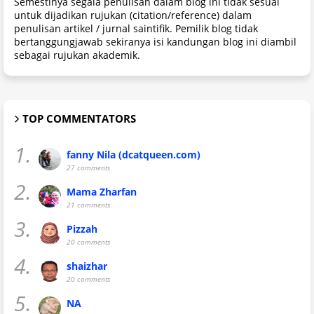
Semestinya segala penulisan dalam blog ini tidak sesuai
untuk dijadikan rujukan (citation/reference) dalam
penulisan artikel / jurnal saintifik. Pemilik blog tidak
bertanggungjawab sekiranya isi kandungan blog ini diambil
sebagai rujukan akademik.
TOP COMMENTATORS
1.
fanny Nila (dcatqueen.com)
27 comments
2.
Mama Zharfan
21 comments
3.
Pizzah
20 comments
4.
shaizhar
20 comments
5.
NA