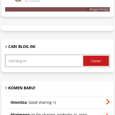
18 comments
BloggerWidget
CARI BLOG INI
KOMEN BARU!
thisni3za:
Good sharing =)
Mznimnwr:
tq for sharing. probiotic ni, orng