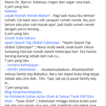
Manis Dr. Bazrul. Katanya, ringan dan segar rasa bad...
6 jam yang lalu
Rawiwa
Lepak Rumah Nenek Makan²
-
Pagi tadi masa ibu kemas²
rumah, Cik Awie seru soh sarapan rumah nenek. Ibu pun
belum ada plan nak masak apa². Jadi balik rumah nenek
dengan perut kosong...
6 jam yang lalu
Sunah Suka Sakura
Ayam Gepuk Top Global Cyberjaya
-
*Ayam Gepuk Top
Global Cyberjaya* | Masa study week, anak buah ciksun
tumpang tido kat rumah dalam beberapa hari. Dia hantar
barang-barang sebab dah nak cu...
7 jam yang lalu
.: ceritera Kehidupan :
.: ENTRY MAKANAN :.
-
Assalamualaikum. Alhamdulillah
selesai family day BabyRuz. Baru lah dapat buka blog kejap.
Sebab ada Line dah.. hihi. Tapi, tak up la pasal family day.
N...
7 jam yang lalu
Blog Sihatimerahjambu
Ke Politeknik Sultan Azlan Shah & Taman Tasik YDP Slim
River
-
*Julai 2026* | Kebetulan minggu kedua bulan Julai
tak ada rancangan apa-apa. Jadi, bolehlah join kakak saya