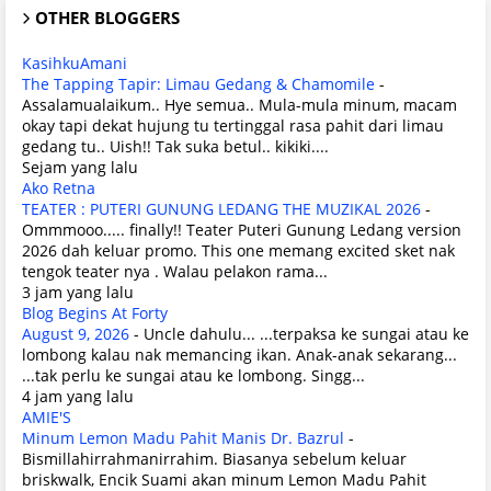
OTHER BLOGGERS
KasihkuAmani
The Tapping Tapir: Limau Gedang & Chamomile
-
Assalamualaikum.. Hye semua.. Mula-mula minum, macam
okay tapi dekat hujung tu tertinggal rasa pahit dari limau
gedang tu.. Uish!! Tak suka betul.. kikiki....
Sejam yang lalu
Ako Retna
TEATER : PUTERI GUNUNG LEDANG THE MUZIKAL 2026
-
Ommmooo..... finally!! Teater Puteri Gunung Ledang version
2026 dah keluar promo. This one memang excited sket nak
tengok teater nya . Walau pelakon rama...
3 jam yang lalu
Blog Begins At Forty
August 9, 2026
-
Uncle dahulu... ...terpaksa ke sungai atau ke
lombong kalau nak memancing ikan. Anak-anak sekarang...
...tak perlu ke sungai atau ke lombong. Singg...
4 jam yang lalu
AMIE'S
Minum Lemon Madu Pahit Manis Dr. Bazrul
-
Bismillahirrahmanirrahim. Biasanya sebelum keluar
briskwalk, Encik Suami akan minum Lemon Madu Pahit