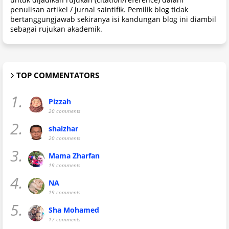
penulisan artikel / jurnal saintifik. Pemilik blog tidak
bertanggungjawab sekiranya isi kandungan blog ini diambil
sebagai rujukan akademik.
TOP COMMENTATORS
1.
Pizzah
20 comments
2.
shaizhar
20 comments
3.
Mama Zharfan
19 comments
4.
NA
19 comments
5.
Sha Mohamed
17 comments