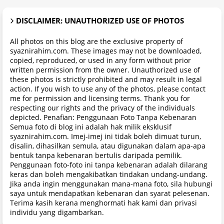
DISCLAIMER: UNAUTHORIZED USE OF PHOTOS
All photos on this blog are the exclusive property of
syaznirahim.com. These images may not be downloaded,
copied, reproduced, or used in any form without prior
written permission from the owner. Unauthorized use of
these photos is strictly prohibited and may result in legal
action. If you wish to use any of the photos, please contact
me for permission and licensing terms. Thank you for
respecting our rights and the privacy of the individuals
depicted. Penafian: Penggunaan Foto Tanpa Kebenaran
Semua foto di blog ini adalah hak milik eksklusif
syaznirahim.com. Imej-imej ini tidak boleh dimuat turun,
disalin, dihasilkan semula, atau digunakan dalam apa-apa
bentuk tanpa kebenaran bertulis daripada pemilik.
Penggunaan foto-foto ini tanpa kebenaran adalah dilarang
keras dan boleh mengakibatkan tindakan undang-undang.
Jika anda ingin menggunakan mana-mana foto, sila hubungi
saya untuk mendapatkan kebenaran dan syarat pelesenan.
Terima kasih kerana menghormati hak kami dan privasi
individu yang digambarkan.