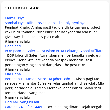
OTHER BLOGGERS
Mama Tisya
Sambal Nyet Bilis ~ rezeki dapat ke Italy..syoknya !!!
-
Peminat KhairulAming pasti tau dia dh keluarkan product
ke-4 iaitu *Sambal Nyet Bilis* spt last year dia ada buat
giveaway..kalini ke Italy plak mak...
6 jam yang lalu
Denaihati
BOP Johor di Galeri Aura Islam Buka Peluang Global Affiliate
-
BOP Johor di Galeri Aura Islam memperkenalkan peluang
Bisnes Global Affiliate kepada prospek menerusi sesi
penerangan yang santai dan jelas. The post BOP ...
6 jam yang lalu
Mia Liana
Beriadah Di Taman Merdeka Johor Bahru
-
Kisah pagi tadi
selepas Mia hantar Sofea ke kelas tambahan di sekolah, Mia
pergi beriadah di Taman Merdeka Johor Bahru. Salah satu
tempat riadah yang men...
6 jam yang lalu
Hari hari yang ku lalui...
Catatan 24 Safar 1448H
-
Berita paling dinanti sejak tengah