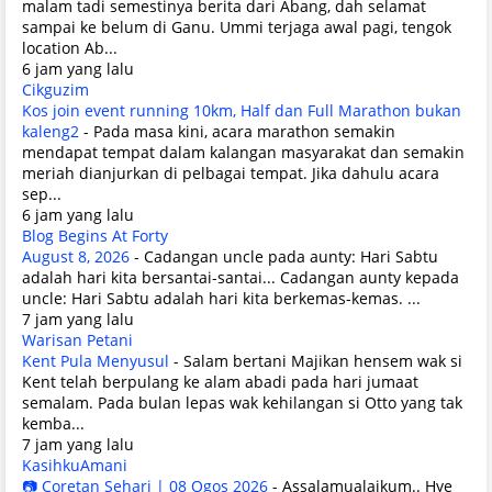
malam tadi semestinya berita dari Abang, dah selamat
sampai ke belum di Ganu. Ummi terjaga awal pagi, tengok
location Ab...
6 jam yang lalu
Cikguzim
Kos join event running 10km, Half dan Full Marathon bukan
kaleng2
-
Pada masa kini, acara marathon semakin
mendapat tempat dalam kalangan masyarakat dan semakin
meriah dianjurkan di pelbagai tempat. Jika dahulu acara
sep...
6 jam yang lalu
Blog Begins At Forty
August 8, 2026
-
Cadangan uncle pada aunty: Hari Sabtu
adalah hari kita bersantai-santai... Cadangan aunty kepada
uncle: Hari Sabtu adalah hari kita berkemas-kemas. ...
7 jam yang lalu
Warisan Petani
Kent Pula Menyusul
-
Salam bertani Majikan hensem wak si
Kent telah berpulang ke alam abadi pada hari jumaat
semalam. Pada bulan lepas wak kehilangan si Otto yang tak
kemba...
7 jam yang lalu
KasihkuAmani
📷 Coretan Sehari | 08 Ogos 2026
-
Assalamualaikum.. Hye