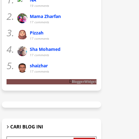
19 comments
2.
Mama Zharfan
17 comments
3.
Pizzah
17 comments
4.
Sha Mohamed
17 comments
5.
shaizhar
17 comments
BloggerWidget
CARI BLOG INI