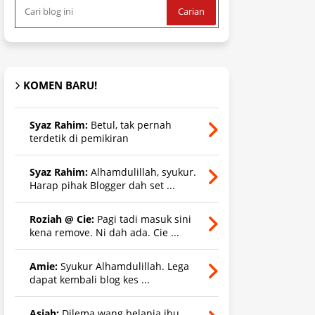
KOMEN BARU!
Syaz Rahim:
Betul, tak pernah
terdetik di pemikiran
Syaz Rahim:
Alhamdulillah, syukur.
Harap pihak Blogger dah set ...
Roziah @ Cie:
Pagi tadi masuk sini
kena remove. Ni dah ada. Cie ...
Amie:
Syukur Alhamdulillah. Lega
dapat kembali blog kes ...
Asiah:
Dilema wang belanja ibu