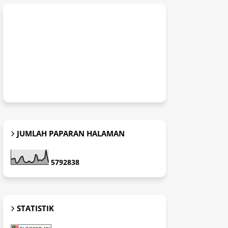
JUMLAH PAPARAN HALAMAN
5
7
9
2
8
3
8
STATISTIK