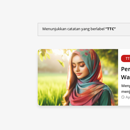
Menunjukkan catatan yang berlabel
TTC
TT
Per
Wa
Meng
menj
Ap