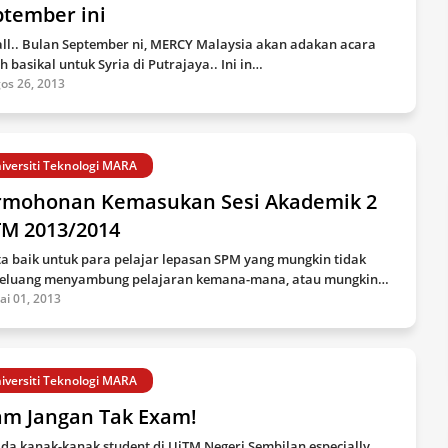
ptember ini
all.. Bulan September ni, MERCY Malaysia akan adakan acara
h basikal untuk Syria di Putrajaya.. Ini in…
os 26, 2013
iversiti Teknologi MARA
rmohonan Kemasukan Sesi Akademik 2
TM 2013/2014
ta baik untuk para pelajar lepasan SPM yang mungkin tidak
eluang menyambung pelajaran kemana-mana, atau mungkin…
lai 01, 2013
iversiti Teknologi MARA
am Jangan Tak Exam!
da kanak-kanak student di UiTM Negeri Sembilan especially