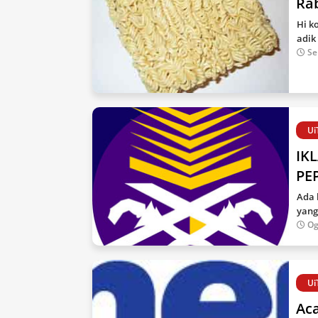
Ra
Hi k
adik
Se
Ui
IK
PE
Ada 
yang
Og
Ui
Aca