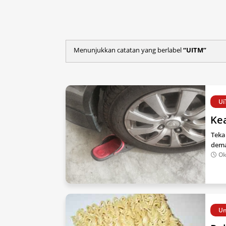
Menunjukkan catatan yang berlabel
UITM
Ui
Ke
Teka
dema
Ok
Un