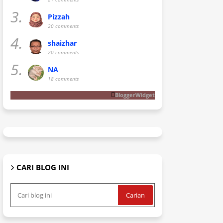
3.
Pizzah
20 comments
4.
shaizhar
20 comments
5.
NA
18 comments
BloggerWidget
CARI BLOG INI