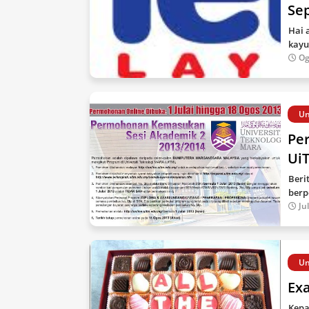
Se
Hai 
kayu
Og
Un
Pe
Ui
Beri
berp
Ju
Un
Ex
Kepa