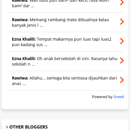
Rawiwa:
Wafi dulu pun bam² dari kecil, rasa lebih
bam² dar ...
Rawiwa:
Memang rambang mata dibuatnya kalau
banyak jenis l ...
Ezna Khalili:
Tempat makannya pun luas tapi luas2
pun kadang sus ...
Ezna Khalili:
Oh anak bersekolah di sini. Rasanya tahu
sekolah n ...
Rawiwa:
Allahu... semoga kita sentiasa dijauhkan dari
anas ...
Powered by
Sneeit
OTHER BLOGGERS