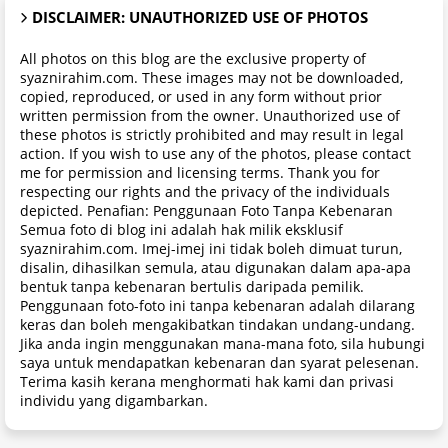
DISCLAIMER: UNAUTHORIZED USE OF PHOTOS
All photos on this blog are the exclusive property of
syaznirahim.com. These images may not be downloaded,
copied, reproduced, or used in any form without prior
written permission from the owner. Unauthorized use of
these photos is strictly prohibited and may result in legal
action. If you wish to use any of the photos, please contact
me for permission and licensing terms. Thank you for
respecting our rights and the privacy of the individuals
depicted. Penafian: Penggunaan Foto Tanpa Kebenaran
Semua foto di blog ini adalah hak milik eksklusif
syaznirahim.com. Imej-imej ini tidak boleh dimuat turun,
disalin, dihasilkan semula, atau digunakan dalam apa-apa
bentuk tanpa kebenaran bertulis daripada pemilik.
Penggunaan foto-foto ini tanpa kebenaran adalah dilarang
keras dan boleh mengakibatkan tindakan undang-undang.
Jika anda ingin menggunakan mana-mana foto, sila hubungi
saya untuk mendapatkan kebenaran dan syarat pelesenan.
Terima kasih kerana menghormati hak kami dan privasi
individu yang digambarkan.