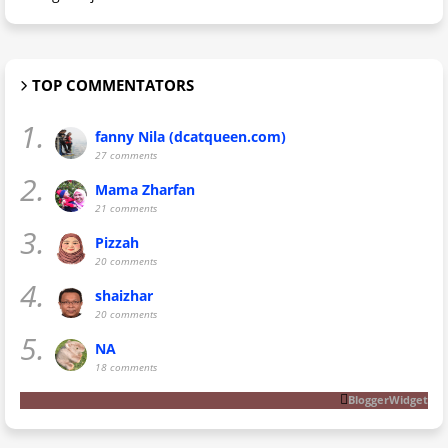
TOP COMMENTATORS
1.
fanny Nila (dcatqueen.com)
27 comments
2.
Mama Zharfan
21 comments
3.
Pizzah
20 comments
4.
shaizhar
20 comments
5.
NA
18 comments
BloggerWidget