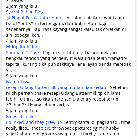
7 (Saste...
2 jam yang lalu
Syazni Rahim Blog
🥈 Pingat Perak Untuk Amir!
-
Assalamualaikum wbt Lama
betul *entry* ni tertengguh, dari bulan April lagi
sebenarnya. Tapi rasa sayang sangat kalau tak coretkan di
sini sebagai ken...
4 jam yang lalu
Hidup Itu Indah
Sarapan Di Zus?
-
Pagi ni sedikit busy. Dalam melayan
bengkak tendon yang berdenyut walau dah telan tramadol
tapi tak kurang sikit pun sakitnya kena layan benda merepek
y...
5 jam yang lalu
Mama Tisya
resepi Udang Buttermilk yang mudah dan sedap
-
Sebelum
ni dh pernah share resepi Udang Buttermilk tp dh lama
lebih 10 thn ....so kita share semula entry resepi terkini
*Bahan2* Udang , daun kari, b...
5 jam yang lalu
Miles of smiles
I blinked, and they grew up
-
entry santai di pagi ahad.. time
really flies... these are throwback pictures yg mr hubby
sajer2 share dlm group wasup our lil family.. zharfan n