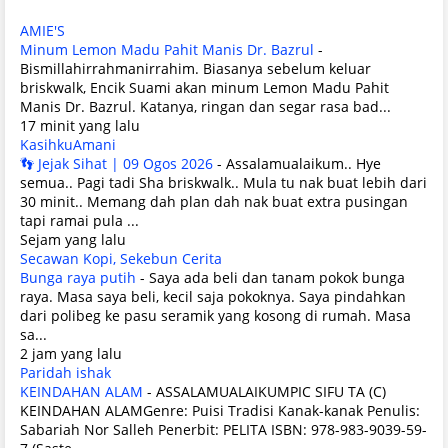
AMIE'S
Minum Lemon Madu Pahit Manis Dr. Bazrul
-
Bismillahirrahmanirrahim. Biasanya sebelum keluar
briskwalk, Encik Suami akan minum Lemon Madu Pahit
Manis Dr. Bazrul. Katanya, ringan dan segar rasa bad...
17 minit yang lalu
KasihkuAmani
👣 Jejak Sihat | 09 Ogos 2026
-
Assalamualaikum.. Hye
semua.. Pagi tadi Sha briskwalk.. Mula tu nak buat lebih dari
30 minit.. Memang dah plan dah nak buat extra pusingan
tapi ramai pula ...
Sejam yang lalu
Secawan Kopi, Sekebun Cerita
Bunga raya putih
-
Saya ada beli dan tanam pokok bunga
raya. Masa saya beli, kecil saja pokoknya. Saya pindahkan
dari polibeg ke pasu seramik yang kosong di rumah. Masa
sa...
2 jam yang lalu
Paridah ishak
KEINDAHAN ALAM
-
ASSALAMUALAIKUMPIC SIFU TA (C)
KEINDAHAN ALAMGenre: Puisi Tradisi Kanak-kanak Penulis:
Sabariah Nor Salleh Penerbit: PELITA ISBN: 978-983-9039-59-