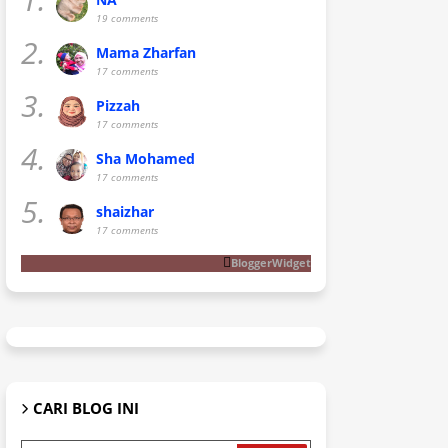
19 comments
2.
Mama Zharfan
17 comments
3.
Pizzah
17 comments
4.
Sha Mohamed
17 comments
5.
shaizhar
17 comments
BloggerWidget
CARI BLOG INI