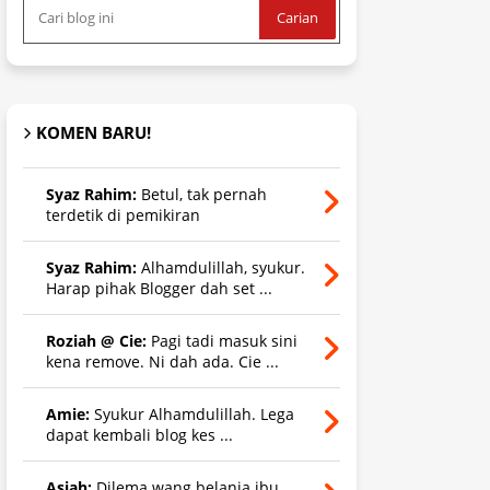
KOMEN BARU!
Syaz Rahim:
Betul, tak pernah
terdetik di pemikiran
Syaz Rahim:
Alhamdulillah, syukur.
Harap pihak Blogger dah set ...
Roziah @ Cie:
Pagi tadi masuk sini
kena remove. Ni dah ada. Cie ...
Amie:
Syukur Alhamdulillah. Lega
dapat kembali blog kes ...
Asiah:
Dilema wang belanja ibu