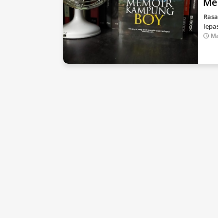
Me
Rasa
lepa
Ma