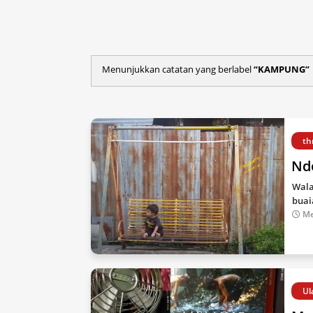
Menunjukkan catatan yang berlabel
KAMPUNG
th
Nd
Wala
buai
Me
Ul