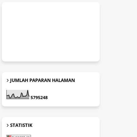
JUMLAH PAPARAN HALAMAN
5
7
9
5
2
4
8
STATISTIK