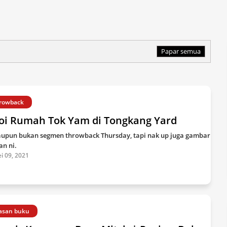
Papar semua
rowback
oi Rumah Tok Yam di Tongkang Yard
upun bukan segmen throwback Thursday, tapi nak up juga gambar
an ni.
i 09, 2021
asan buku