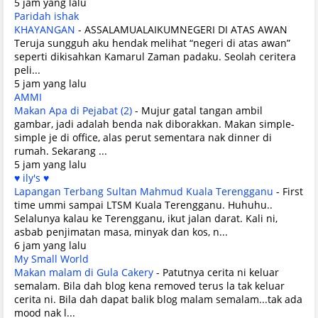
5 jam yang lalu
Paridah ishak
KHAYANGAN
-
ASSALAMUALAIKUMNEGERI DI ATAS AWAN
Teruja sungguh aku hendak melihat “negeri di atas awan”
seperti dikisahkan Kamarul Zaman padaku. Seolah ceritera
peli...
5 jam yang lalu
AMMI
Makan Apa di Pejabat (2)
-
Mujur gatal tangan ambil
gambar, jadi adalah benda nak diborakkan. Makan simple-
simple je di office, alas perut sementara nak dinner di
rumah. Sekarang ...
5 jam yang lalu
♥ ily's ♥
Lapangan Terbang Sultan Mahmud Kuala Terengganu
-
First
time ummi sampai LTSM Kuala Terengganu. Huhuhu..
Selalunya kalau ke Terengganu, ikut jalan darat. Kali ni,
asbab penjimatan masa, minyak dan kos, n...
6 jam yang lalu
My Small World
Makan malam di Gula Cakery
-
Patutnya cerita ni keluar
semalam. Bila dah blog kena removed terus la tak keluar
cerita ni. Bila dah dapat balik blog malam semalam...tak ada
mood nak l...