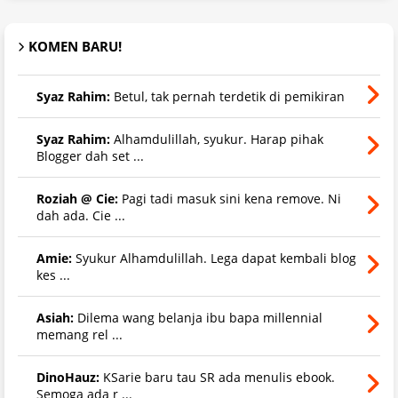
KOMEN BARU!
Syaz Rahim:
Betul, tak pernah terdetik di pemikiran
Syaz Rahim:
Alhamdulillah, syukur. Harap pihak
Blogger dah set ...
Roziah @ Cie:
Pagi tadi masuk sini kena remove. Ni
dah ada. Cie ...
Amie:
Syukur Alhamdulillah. Lega dapat kembali blog
kes ...
Asiah:
Dilema wang belanja ibu bapa millennial
memang rel ...
DinoHauz:
KSarie baru tau SR ada menulis ebook.
Semoga ada r ...