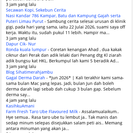
3 jam yang lalu
Secawan Kopi, Sekebun Cerita
Nasi Kandar 786 Kampar, Batu dan Kampung Gajah serta
Puteri Limau Purut
-
Sambung cerita selesai urusan di klinik
gigi, pada hari yang sama, iaitu 22 Julai 2026, suami saya off
kerja. Waktu itu, sudah pukul 11 lebih. Hampir ma...
3 jam yang lalu
Dapur Cik- Nur
Ronda kuala lumpur
-
Coretan kenangan Ahad , dua kakak
ciknur dari Perak dan adik lelaki dari Penang dtg Kl ziarah
adik bungsu kat HKL. Berkumpul lah kami 5 beradik Ad...
3 jam yang lalu
Blog Sihatimerahjambu
Gagal Derma Darah
-
*Jun 2026* | Kali terakhir kami sama-
sama bulan Mac yang lepas. Jadi, bulan Jun dah boleh
derma darah lagi sebab dah cukup 3 bulan gap. Sebelum
derma say...
4 jam yang lalu
KasihkuAmani
Farm Fresh Taro Ube Flavoured Milk
-
Assalamualaikum..
Hye semua.. Rasa taro ube tu lembut ja.. Tak manis dan
sedap minum selepas disejukkan salam peti ais.. Memang
antara minuman yang akan ja...