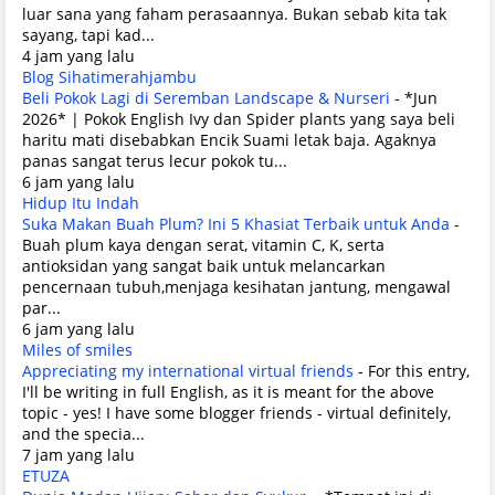
luar sana yang faham perasaannya. Bukan sebab kita tak
sayang, tapi kad...
4 jam yang lalu
Blog Sihatimerahjambu
Beli Pokok Lagi di Seremban Landscape & Nurseri
-
*Jun
2026* | Pokok English Ivy dan Spider plants yang saya beli
haritu mati disebabkan Encik Suami letak baja. Agaknya
panas sangat terus lecur pokok tu...
6 jam yang lalu
Hidup Itu Indah
Suka Makan Buah Plum? Ini 5 Khasiat Terbaik untuk Anda
-
Buah plum kaya dengan serat, vitamin C, K, serta
antioksidan yang sangat baik untuk melancarkan
pencernaan tubuh,menjaga kesihatan jantung, mengawal
par...
6 jam yang lalu
Miles of smiles
Appreciating my international virtual friends
-
For this entry,
I'll be writing in full English, as it is meant for the above
topic - yes! I have some blogger friends - virtual definitely,
and the specia...
7 jam yang lalu
ETUZA