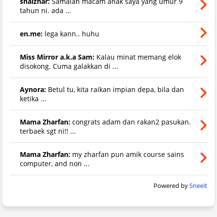
shaizhar:
Samalah macam anak saya yang umur 9
tahun ni. ada ...
en.me:
lega kann.. huhu
Miss Mirror a.k.a Sam:
Kalau minat memang elok
disokong. Cuma galakkan di ...
Aynora:
Betul tu, kita raikan impian depa, bila dan
ketika ...
Mama Zharfan:
congrats adam dan rakan2 pasukan.
terbaek sgt ni!! ...
Mama Zharfan:
my zharfan pun amik course sains
computer, and non ...
Powered by
Sneeit