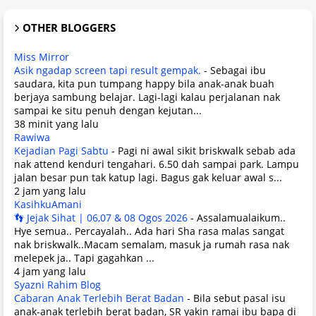
OTHER BLOGGERS
Miss Mirror
Asik ngadap screen tapi result gempak.
-
Sebagai ibu
saudara, kita pun tumpang happy bila anak-anak buah
berjaya sambung belajar. Lagi-lagi kalau perjalanan nak
sampai ke situ penuh dengan kejutan...
38 minit yang lalu
Rawiwa
Kejadian Pagi Sabtu
-
Pagi ni awal sikit briskwalk sebab ada
nak attend kenduri tengahari. 6.50 dah sampai park. Lampu
jalan besar pun tak katup lagi. Bagus gak keluar awal s...
2 jam yang lalu
KasihkuAmani
👣 Jejak Sihat | 06,07 & 08 Ogos 2026
-
Assalamualaikum..
Hye semua.. Percayalah.. Ada hari Sha rasa malas sangat
nak briskwalk..Macam semalam, masuk ja rumah rasa nak
melepek ja.. Tapi gagahkan ...
4 jam yang lalu
Syazni Rahim Blog
Cabaran Anak Terlebih Berat Badan
-
Bila sebut pasal isu
anak-anak terlebih berat badan, SR yakin ramai ibu bapa di