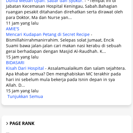
Dunia Medan Ujian: Sabar dan Syukur.
-
*Tempat ini di
Jabatan Kecemasan Hospital Keningau, Sabah.Bahagian
ruangan pesakit ditahandan direhatkan serta dirawat oleh
para Doktor, Ma dan Nurse yan...
11 jam yang lalu
AMIE'S
Mencari Kudapan Petang di Secret Recipe
-
Bismillahirrahmanirrahim. Selepas solat Jumaat, Encik
Suami bawa jalan-jalan cari makan nasi kerabu di sebuah
gerai berhadapan dengan Masjid Al-Raudhah. K...
15 jam yang lalu
BIDASARI
Kisah Dari Hospital
-
Assalamualaikum dan salam sejahtera.
Apa khabar semua? Den menghabiskan MC terakhir pada
hari ini sebelum mula bekerja pada Isnin depan in sya
Allah. D...
15 jam yang lalu
Tunjukkan Semua
PAGE RANK