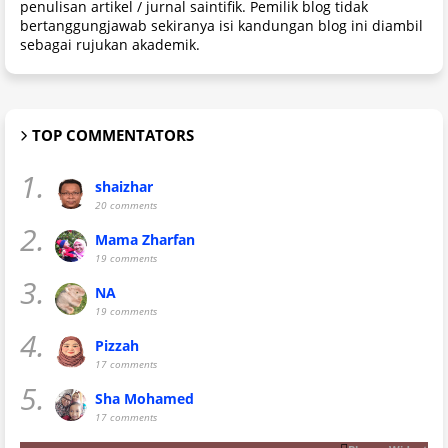
penulisan artikel / jurnal saintifik. Pemilik blog tidak
bertanggungjawab sekiranya isi kandungan blog ini diambil
sebagai rujukan akademik.
TOP COMMENTATORS
1.
shaizhar
20 comments
2.
Mama Zharfan
19 comments
3.
NA
19 comments
4.
Pizzah
17 comments
5.
Sha Mohamed
17 comments