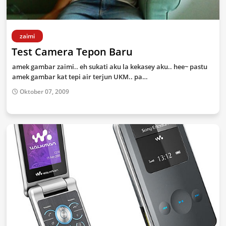
zaimi
Test Camera Tepon Baru
amek gambar zaimi.. eh sukati aku la kekasey aku.. hee~ pastu
amek gambar kat tepi air terjun UKM.. pa…
Oktober 07, 2009