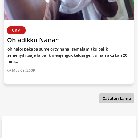
UKM
Oh adikku Nana~
oh halo! pekaba sume org? haha..semalam aku balik
semenyih..saje la balik menjenguk keluarge... umah aku kan 20
min…
Mac 08, 2009
Catatan Lama