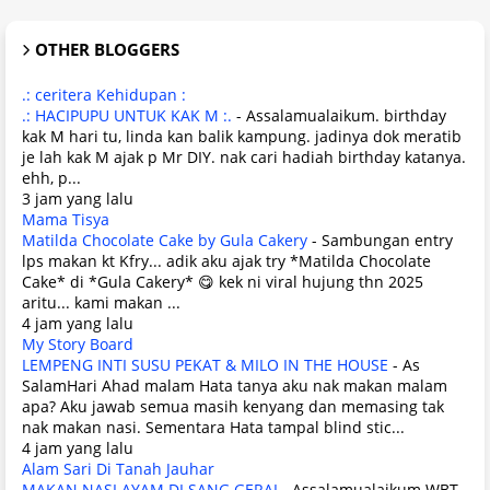
OTHER BLOGGERS
.: ceritera Kehidupan :
.: HACIPUPU UNTUK KAK M :.
-
Assalamualaikum. birthday
kak M hari tu, linda kan balik kampung. jadinya dok meratib
je lah kak M ajak p Mr DIY. nak cari hadiah birthday katanya.
ehh, p...
3 jam yang lalu
Mama Tisya
Matilda Chocolate Cake by Gula Cakery
-
Sambungan entry
lps makan kt Kfry... adik aku ajak try *Matilda Chocolate
Cake* di *Gula Cakery* 😋 kek ni viral hujung thn 2025
aritu... kami makan ...
4 jam yang lalu
My Story Board
LEMPENG INTI SUSU PEKAT & MILO IN THE HOUSE
-
As
SalamHari Ahad malam Hata tanya aku nak makan malam
apa? Aku jawab semua masih kenyang dan memasing tak
nak makan nasi. Sementara Hata tampal blind stic...
4 jam yang lalu
Alam Sari Di Tanah Jauhar
MAKAN NASI AYAM DI SANG GERAI
-
Assalamualaikum WBT