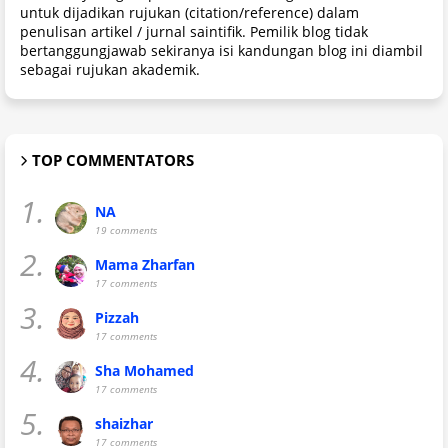
untuk dijadikan rujukan (citation/reference) dalam
penulisan artikel / jurnal saintifik. Pemilik blog tidak
bertanggungjawab sekiranya isi kandungan blog ini diambil
sebagai rujukan akademik.
TOP COMMENTATORS
1.
NA
19 comments
2.
Mama Zharfan
17 comments
3.
Pizzah
17 comments
4.
Sha Mohamed
17 comments
5.
shaizhar
17 comments