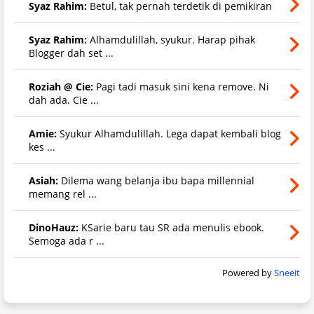
Syaz Rahim:
Betul, tak pernah terdetik di pemikiran
Syaz Rahim:
Alhamdulillah, syukur. Harap pihak
Blogger dah set ...
Roziah @ Cie:
Pagi tadi masuk sini kena remove. Ni
dah ada. Cie ...
Amie:
Syukur Alhamdulillah. Lega dapat kembali blog
kes ...
Asiah:
Dilema wang belanja ibu bapa millennial
memang rel ...
DinoHauz:
KSarie baru tau SR ada menulis ebook.
Semoga ada r ...
Powered by
Sneeit