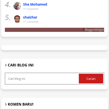
4.
Sha Mohamed
17 comments
5.
shaizhar
17 comments
BloggerWidget
CARI BLOG INI
KOMEN BARU!