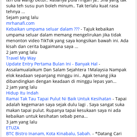
suka teh susu pun boleh minum.. Tak terlalu kuat rasa
tehnya ...
Sejam yang lalu
mrhanafi.com
Kebaikan umpama seluar dalam ???
-
Tajuk kebaikan
umpama seluar dalam memang mengelirukan jika tidak
menonton video TikTok yang saya kongsikan bawah ini. Ada
kisah dan cerita bagaimana saya ...
2 jam yang lalu
Travel My Way
Update Entry Pertama Bulan Ini - Banyak Hal
-
Assalamualaikum Dan Salam Sejahtera 1Malaysia Nampak
elok keadaan sepanjang minggu ini.. Agak tenang jika
dibandingkan dengan keadaan di minggu lepas yan...
2 jam yang lalu
Hidup Itu Indah
Ramai Tak Tau Tapai Pulut Ni Baik Untuk Kesihatan
-
Tapai
adalah kegemaran saya sejak dulu lagi . Saya sangat suka
makan tapai pulut. Rupanya tapai kesukaan saya ni ada
kebaikan untuk kesihatan sebab pena...
3 jam yang lalu
ETUZA
BTC Bistro Inanam, Kota Kinabalu, Sabah.
-
*Datang Cari