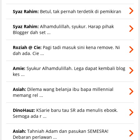
Syaz Rahim:
Betul, tak pernah terdetik di pemikiran
Syaz Rahim:
Alhamdulillah, syukur. Harap pihak
Blogger dah set ...
Roziah @ Cie:
Pagi tadi masuk sini kena remove. Ni
dah ada. Cie ...
Amie:
Syukur Alhamdulillah. Lega dapat kembali blog
kes ...
Asiah:
Dilema wang belanja ibu bapa millennial
memang rel ...
DinoHauz:
KSarie baru tau SR ada menulis ebook.
Semoga ada r ...
Asiah:
Tahniah Adam dan pasukan SEMESRA!
Debaran perlawan ...