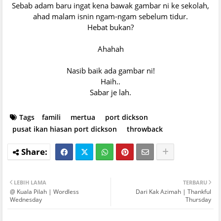
Sebab adam baru ingat kena bawak gambar ni ke sekolah,
ahad malam isnin ngam-ngam sebelum tidur.
Hebat bukan?
Ahahah
Nasib baik ada gambar ni!
Haih..
Sabar je lah.
Tags
famili
mertua
port dickson
pusat ikan hiasan port dickson
throwback
LEBIH LAMA
TERBARU
@ Kuala Pilah | Wordless
Dari Kak Azimah | Thankful
Wednesday
Thursday