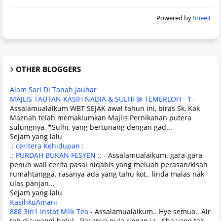
Powered by
Sneeit
OTHER BLOGGERS
Alam Sari Di Tanah Jauhar
MAJLIS TAUTAN KASIH NADIA & SULHI @ TEMERLOH - 1
-
Assalamualaikum WBT SEJAK awal tahun ini, biras Sk, Kak
Maznah telah memaklumkan Majlis Pernikahan putera
sulungnya, *Sulhi, yang bertunang dengan gad...
Sejam yang lalu
.: ceritera Kehidupan :
.: PURDAH BUKAN FESYEN :.
-
Assalamualaikum. gara-gara
penuh wall cerita pasal niqabis yang meluah perasan/kisah
rumahtangga. rasanya ada yang tahu kot.. linda malas nak
ulas panjan...
Sejam yang lalu
KasihkuAmani
888 3in1 Instat Milk Tea
-
Assalamualaikum.. Hye semua.. Air
teh dia wangi betul.. Rasanya pula ringan ja.. Sha yang tak