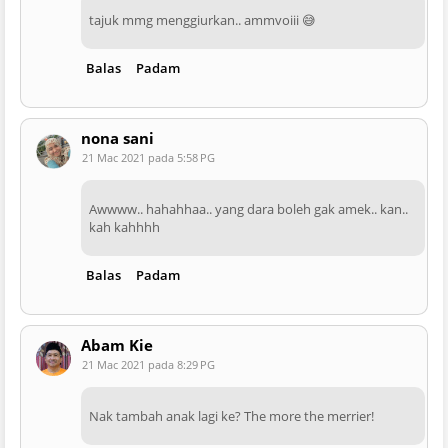
tajuk mmg menggiurkan.. ammvoiii 😅
Balas
Padam
nona sani
21 Mac 2021 pada 5:58 PG
Awwww.. hahahhaa.. yang dara boleh gak amek.. kan..
kah kahhhh
Balas
Padam
Abam Kie
21 Mac 2021 pada 8:29 PG
Nak tambah anak lagi ke? The more the merrier!