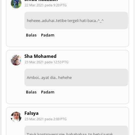
22 Mac 2021 pada 9:20 PTG
heheee..aduhai..tetibe tergeli hati baca..^_^
Balas
Padam
Sha Mohamed
23 Mac 2021 pada 12:53 PTG
Amboi.. ayat dia.. hehehe
Balas
Padam
Falsya
23 Mac 2021 pada 2:00 PTG
Tajuk kontroversi nie..hahahahaa..tp betul jugak