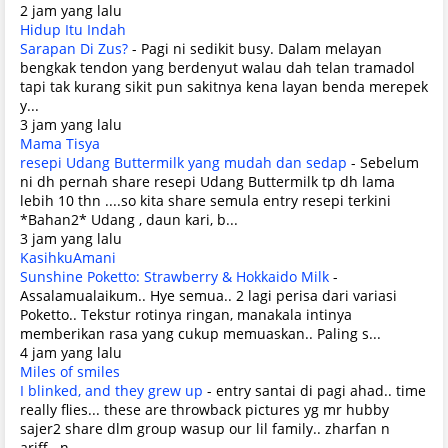
2 jam yang lalu
Hidup Itu Indah
Sarapan Di Zus?
-
Pagi ni sedikit busy. Dalam melayan
bengkak tendon yang berdenyut walau dah telan tramadol
tapi tak kurang sikit pun sakitnya kena layan benda merepek
y...
3 jam yang lalu
Mama Tisya
resepi Udang Buttermilk yang mudah dan sedap
-
Sebelum
ni dh pernah share resepi Udang Buttermilk tp dh lama
lebih 10 thn ....so kita share semula entry resepi terkini
*Bahan2* Udang , daun kari, b...
3 jam yang lalu
KasihkuAmani
Sunshine Poketto: Strawberry & Hokkaido Milk
-
Assalamualaikum.. Hye semua.. 2 lagi perisa dari variasi
Poketto.. Tekstur rotinya ringan, manakala intinya
memberikan rasa yang cukup memuaskan.. Paling s...
4 jam yang lalu
Miles of smiles
I blinked, and they grew up
-
entry santai di pagi ahad.. time
really flies... these are throwback pictures yg mr hubby
sajer2 share dlm group wasup our lil family.. zharfan n
ariff...n...