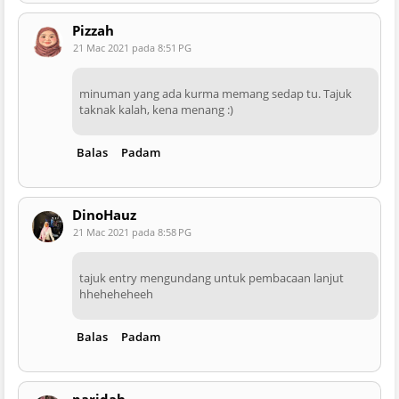
Pizzah
21 Mac 2021 pada 8:51 PG
minuman yang ada kurma memang sedap tu. Tajuk
taknak kalah, kena menang :)
Balas
Padam
DinoHauz
21 Mac 2021 pada 8:58 PG
tajuk entry mengundang untuk pembacaan lanjut
hheheheheeh
Balas
Padam
paridah