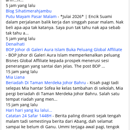
5 jam yang lalu
Blog Sihatimerahjambu
Putu Mayam Pasar Malam
-
*Julai 2026* | Encik Suami
dalam perjalanan balik kerja dan singgah pasar malam. Nak
beli apa-apa tak katanya. Saya pun tak tahu nak apa sebab
tak tahu a...
5 jam yang lalu
Denaihati
BOP Johor di Galeri Aura Islam Buka Peluang Global Affiliate
-
BOP Johor di Galeri Aura Islam memperkenalkan peluang
Bisnes Global Affiliate kepada prospek menerusi sesi
penerangan yang santai dan jelas. The post BOP ...
15 jam yang lalu
Mia Liana
Beriadah Di Taman Merdeka Johor Bahru
-
Kisah pagi tadi
selepas Mia hantar Sofea ke kelas tambahan di sekolah, Mia
pergi beriadah di Taman Merdeka Johor Bahru. Salah satu
tempat riadah yang men...
15 jam yang lalu
Hari hari yang ku lalui...
Catatan 24 Safar 1448H
-
Berita paling dinanti sejak tengah
malam tadi semestinya berita dari Abang, dah selamat
sampai ke belum di Ganu. Ummi terjaga awal pagi, tengok