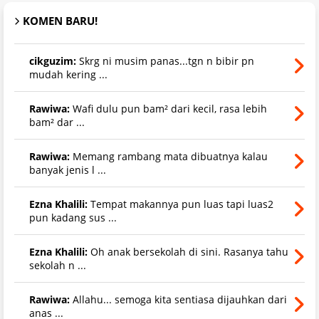
KOMEN BARU!
cikguzim:
Skrg ni musim panas...tgn n bibir pn
mudah kering ...
Rawiwa:
Wafi dulu pun bam² dari kecil, rasa lebih
bam² dar ...
Rawiwa:
Memang rambang mata dibuatnya kalau
banyak jenis l ...
Ezna Khalili:
Tempat makannya pun luas tapi luas2
pun kadang sus ...
Ezna Khalili:
Oh anak bersekolah di sini. Rasanya tahu
sekolah n ...
Rawiwa:
Allahu... semoga kita sentiasa dijauhkan dari
anas ...