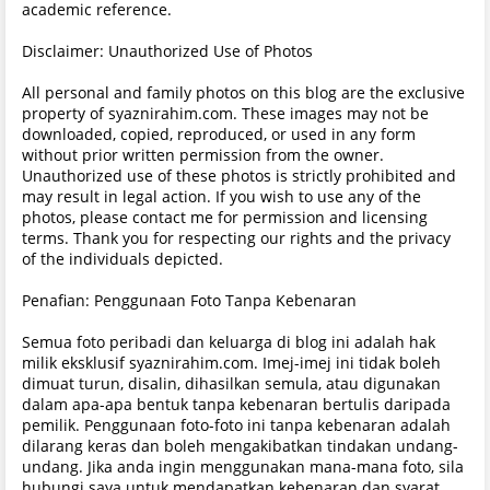
academic reference.
Disclaimer: Unauthorized Use of Photos
All personal and family photos on this blog are the exclusive
property of syaznirahim.com. These images may not be
downloaded, copied, reproduced, or used in any form
without prior written permission from the owner.
Unauthorized use of these photos is strictly prohibited and
may result in legal action. If you wish to use any of the
photos, please contact me for permission and licensing
terms. Thank you for respecting our rights and the privacy
of the individuals depicted.
Penafian: Penggunaan Foto Tanpa Kebenaran
Semua foto peribadi dan keluarga di blog ini adalah hak
milik eksklusif syaznirahim.com. Imej-imej ini tidak boleh
dimuat turun, disalin, dihasilkan semula, atau digunakan
dalam apa-apa bentuk tanpa kebenaran bertulis daripada
pemilik. Penggunaan foto-foto ini tanpa kebenaran adalah
dilarang keras dan boleh mengakibatkan tindakan undang-
undang. Jika anda ingin menggunakan mana-mana foto, sila
hubungi saya untuk mendapatkan kebenaran dan syarat