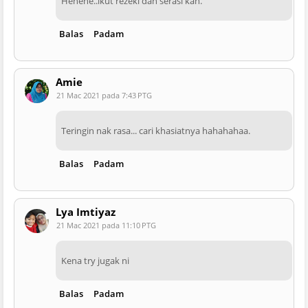
Hehehe..ikut rezeki dan serasi kan.
Balas
Padam
Amie
21 Mac 2021 pada 7:43 PTG
Teringin nak rasa... cari khasiatnya hahahahaa.
Balas
Padam
Lya Imtiyaz
21 Mac 2021 pada 11:10 PTG
Kena try jugak ni
Balas
Padam