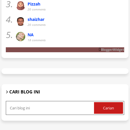
3.
Pizzah
20 comments
4.
shaizhar
20 comments
5.
NA
18 comments
BloggerWidget
CARI BLOG INI