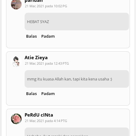
21 Mac 2021 pada 10:02 PG
HEBAT SYAZ
Balas
Padam
Atie Zieya
21 Mac 2021 pada 12:43 PTG
mmg itu kuasa Allah kan, tapi kita kena usaha :)
Balas
Padam
PeRdU cINta
21 Mac 2021 pada 4:14 PTG