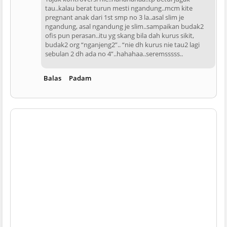
tau..kalau berat turun mesti ngandung..mcm kite
pregnant anak dari 1st smp no 3 la..asal slim je
ngandung, asal ngandung je slim..sampaikan budak2
ofis pun perasan..itu yg skang bila dah kurus sikit,
budak2 org “nganjeng2”.. “nie dh kurus nie tau2 lagi
sebulan 2 dh ada no 4”..hahahaa..seremsssss..
Balas
Padam