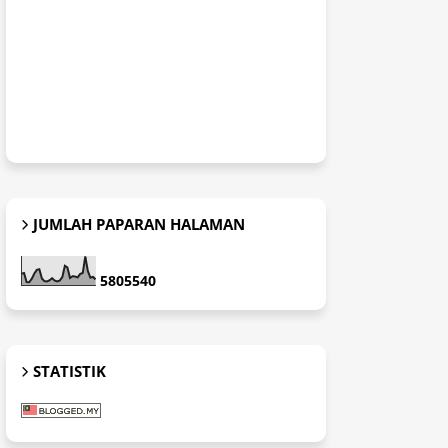
JUMLAH PAPARAN HALAMAN
5
8
0
5
5
4
0
STATISTIK