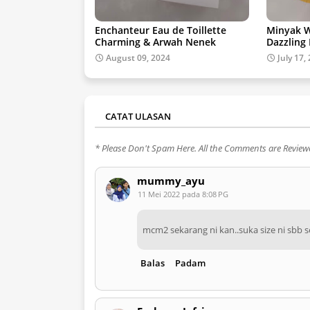
Enchanteur Eau de Toillette
Minyak W
Charming & Arwah Nenek
Dazzling
August 09, 2024
July 17,
CATAT ULASAN
* Please Don't Spam Here. All the Comments are Revie
mummy_ayu
11 Mei 2022 pada 8:08 PG
mcm2 sekarang ni kan..suka size ni sbb
Balas
Padam