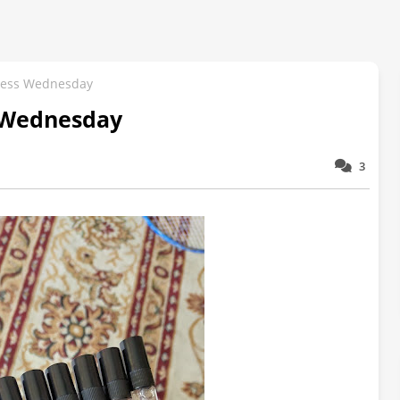
less Wednesday
 Wednesday
3