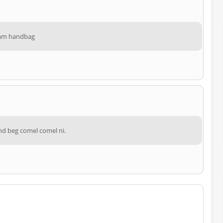
alam handbag
d beg comel comel ni.