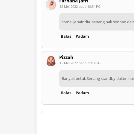
Farhana Jafri
12 Mei 2022 pada 10:34 PG
comel je saiz dia. senang nak simpan d
Balas
Padam
Pizzah
15 Mei 2022 pada 3:31 PTG
Banyak betul. Senang standby dalam han
Balas
Padam