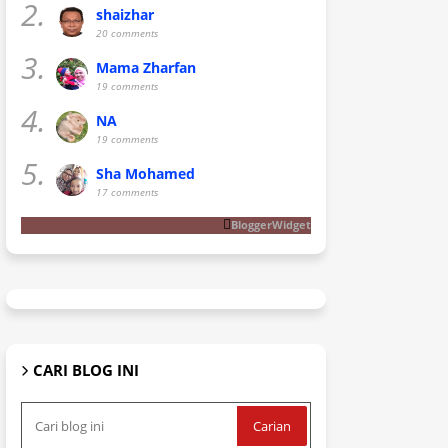
2.
shaizhar
20 comments
3.
Mama Zharfan
19 comments
4.
NA
19 comments
5.
Sha Mohamed
17 comments
BloggerWidget
CARI BLOG INI