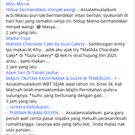
Miss Mirror
Hidup bermandikan minyak wangi.
-
Assalamualaikum
w.b.tWalau pun tak bermandikan intan berlian, syukurlah di
hari-hari yang semakin senja ini, hidup Mama bermandikan
minyak wangi. 😂 Masya...
2 jam yang lalu
Mama Tisya
Matilda Chocolate Cake by Gula Cakery
-
Sambungan entry
lps makan kt Kfry... adik aku ajak try *Matilda Chocolate
Cake* di *Gula Cakery* 😋 kek ni viral hujung thn 2025
aritu... kami makan ...
2 jam yang lalu
Alam Sari Di Tanah Jauhar
MAJLIS TAUTAN KASIH NADIA & SULHI @ TEMERLOH - 1
-
Assalamualaikum WBT SEJAK awal tahun ini, biras Sk, Kak
Maznah telah memaklumkan Majlis Pernikahan putera
sulungnya, *Sulhi, yang bertunang dengan gad...
3 jam yang lalu
.: ceritera Kehidupan :
.: PURDAH BUKAN FESYEN :.
-
Assalamualaikum. gara-gara
penuh wall cerita pasal niqabis yang meluah perasan/kisah
rumahtangga. rasanya ada yang tahu kot.. linda malas nak
ulas panjan...