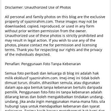
Disclaimer: Unauthorized Use of Photos
All personal and family photos on this blog are the exclusive
property of syaznirahim.com. These images may not be
downloaded, copied, reproduced, or used in any form
without prior written permission from the owner.
Unauthorized use of these photos is strictly prohibited and
may result in legal action. If you wish to use any of the
photos, please contact me for permission and licensing
terms. Thank you for respecting our rights and the privacy
of the individuals depicted.
Penafian: Penggunaan Foto Tanpa Kebenaran
Semua foto peribadi dan keluarga di blog ini adalah hak
milik eksklusif syaznirahim.com. Imej-imej ini tidak boleh
dimuat turun, disalin, dihasilkan semula, atau digunakan
dalam apa-apa bentuk tanpa kebenaran bertulis daripada
pemilik. Penggunaan foto-foto ini tanpa kebenaran adalah
dilarang keras dan boleh mengakibatkan tindakan undang-
undang. Jika anda ingin menggunakan mana-mana foto, sila
hubungi saya untuk mendapatkan kebenaran dan syarat
pelesenan. Terima kasih kerana menghormati hak kami dan