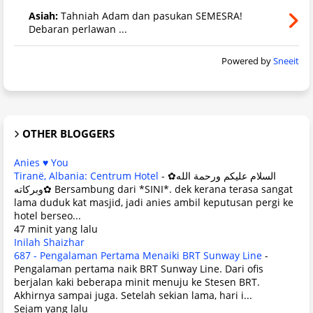
Asiah:
Tahniah Adam dan pasukan SEMESRA!
Debaran perlawan ...
Powered by
Sneeit
OTHER BLOGGERS
Anies ♥ You
Tiranë, Albania: Centrum Hotel
-
✿السلام عليكم ورحمة الله
وبركاته✿ Bersambung dari *SINI*. dek kerana terasa sangat
lama duduk kat masjid, jadi anies ambil keputusan pergi ke
hotel berseo...
47 minit yang lalu
Inilah Shaizhar
687 - Pengalaman Pertama Menaiki BRT Sunway Line
-
Pengalaman pertama naik BRT Sunway Line. Dari ofis
berjalan kaki beberapa minit menuju ke Stesen BRT.
Akhirnya sampai juga. Setelah sekian lama, hari i...
Sejam yang lalu