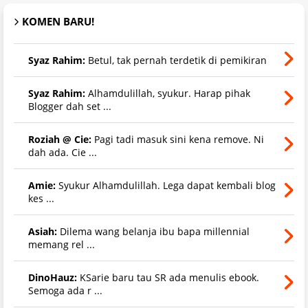
KOMEN BARU!
Syaz Rahim:
Betul, tak pernah terdetik di pemikiran
Syaz Rahim:
Alhamdulillah, syukur. Harap pihak
Blogger dah set ...
Roziah @ Cie:
Pagi tadi masuk sini kena remove. Ni
dah ada. Cie ...
Amie:
Syukur Alhamdulillah. Lega dapat kembali blog
kes ...
Asiah:
Dilema wang belanja ibu bapa millennial
memang rel ...
DinoHauz:
KSarie baru tau SR ada menulis ebook.
Semoga ada r ...