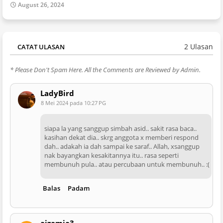
August 26, 2024
2 Ulasan
CATAT ULASAN
* Please Don't Spam Here. All the Comments are Reviewed by Admin.
LadyBird
8 Mei 2024 pada 10:27 PG
siapa la yang sanggup simbah asid.. sakit rasa baca..
kasihan dekat dia.. skrg anggota x memberi respond
dah.. adakah ia dah sampai ke saraf.. Allah, xsanggup
nak bayangkan kesakitannya itu.. rasa seperti
membunuh pula.. atau percubaan untuk membunuh.. :(
Balas
Padam
aizamia3