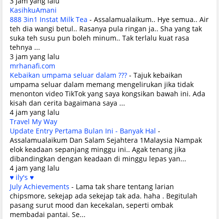
3 jam yang lalu
KasihkuAmani
888 3in1 Instat Milk Tea
-
Assalamualaikum.. Hye semua.. Air
teh dia wangi betul.. Rasanya pula ringan ja.. Sha yang tak
suka teh susu pun boleh minum.. Tak terlalu kuat rasa
tehnya ...
3 jam yang lalu
mrhanafi.com
Kebaikan umpama seluar dalam ???
-
Tajuk kebaikan
umpama seluar dalam memang mengelirukan jika tidak
menonton video TikTok yang saya kongsikan bawah ini. Ada
kisah dan cerita bagaimana saya ...
4 jam yang lalu
Travel My Way
Update Entry Pertama Bulan Ini - Banyak Hal
-
Assalamualaikum Dan Salam Sejahtera 1Malaysia Nampak
elok keadaan sepanjang minggu ini.. Agak tenang jika
dibandingkan dengan keadaan di minggu lepas yan...
4 jam yang lalu
♥ ily's ♥
July Achievements
-
Lama tak share tentang larian
chipsmore, sekejap ada sekejap tak ada. haha . Begitulah
pasang surut mood dan kecekalan, seperti ombak
membadai pantai. Se...