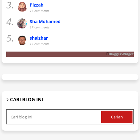
3.
Pizzah
17 comments
4.
Sha Mohamed
17 comments
5.
shaizhar
17 comments
BloggerWidget
CARI BLOG INI