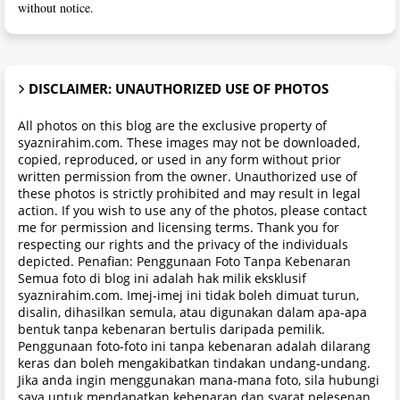
without notice.
DISCLAIMER: UNAUTHORIZED USE OF PHOTOS
All photos on this blog are the exclusive property of
syaznirahim.com. These images may not be downloaded,
copied, reproduced, or used in any form without prior
written permission from the owner. Unauthorized use of
these photos is strictly prohibited and may result in legal
action. If you wish to use any of the photos, please contact
me for permission and licensing terms. Thank you for
respecting our rights and the privacy of the individuals
depicted. Penafian: Penggunaan Foto Tanpa Kebenaran
Semua foto di blog ini adalah hak milik eksklusif
syaznirahim.com. Imej-imej ini tidak boleh dimuat turun,
disalin, dihasilkan semula, atau digunakan dalam apa-apa
bentuk tanpa kebenaran bertulis daripada pemilik.
Penggunaan foto-foto ini tanpa kebenaran adalah dilarang
keras dan boleh mengakibatkan tindakan undang-undang.
Jika anda ingin menggunakan mana-mana foto, sila hubungi
saya untuk mendapatkan kebenaran dan syarat pelesenan.