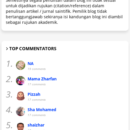
Semestinya segala penulisan dalam blog ini tidak sesuai
untuk dijadikan rujukan (citation/reference) dalam
penulisan artikel / jurnal saintifik. Pemilik blog tidak
bertanggungjawab sekiranya isi kandungan blog ini diambil
sebagai rujukan akademik.
TOP COMMENTATORS
1.
NA
19 comments
2.
Mama Zharfan
17 comments
3.
Pizzah
17 comments
4.
Sha Mohamed
17 comments
5.
shaizhar