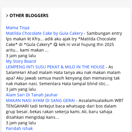
OTHER BLOGGERS
Mama Tisya
Matilda Chocolate Cake by Gula Cakery
-
Sambungan entry
lps makan kt Kfry... adik aku ajak try *Matilda Chocolate
Cake* di *Gula Cakery* 😋 kek ni viral hujung thn 2025
aritu... kami makan ...
3 jam yang lalu
My Story Board
LEMPENG INTI SUSU PEKAT & MILO IN THE HOUSE
-
As
SalamHari Ahad malam Hata tanya aku nak makan malam
apa? Aku jawab semua masih kenyang dan memasing tak
nak makan nasi. Sementara Hata tampal blind stic...
3 jam yang lalu
Alam Sari Di Tanah Jauhar
MAKAN NASI AYAM DI SANG GERAI
-
Assalamualaikum WBT
TENGAHARI tadi terkejut baca whatsapp dari bos dalam
grup besar, bekas rakan sekerja kami, Ali, baru sahaja
disahkan mengidap kans...
3 jam yang lalu
Paridah ishak