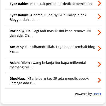
Syaz Rahim:
Betul, tak pernah terdetik di pemikiran
Syaz Rahim:
Alhamdulillah, syukur. Harap pihak
Blogger dah set ...
Roziah @ Cie:
Pagi tadi masuk sini kena remove. Ni
dah ada. Cie ...
Amie:
Syukur Alhamdulillah. Lega dapat kembali blog
kes ...
Asiah:
Dilema wang belanja ibu bapa millennial
memang rel ...
DinoHauz:
KSarie baru tau SR ada menulis ebook.
Semoga ada r ...
Powered by
Sneeit