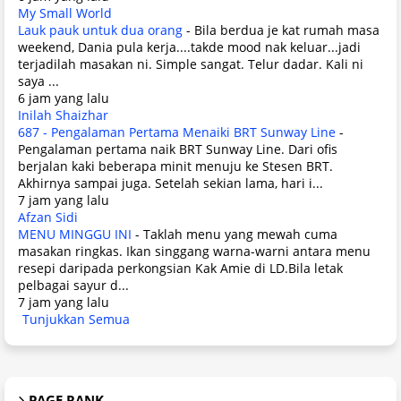
My Small World
Lauk pauk untuk dua orang
-
Bila berdua je kat rumah masa
weekend, Dania pula kerja....takde mood nak keluar...jadi
terjadilah masakan ni. Simple sangat. Telur dadar. Kali ni
saya ...
6 jam yang lalu
Inilah Shaizhar
687 - Pengalaman Pertama Menaiki BRT Sunway Line
-
Pengalaman pertama naik BRT Sunway Line. Dari ofis
berjalan kaki beberapa minit menuju ke Stesen BRT.
Akhirnya sampai juga. Setelah sekian lama, hari i...
7 jam yang lalu
Afzan Sidi
MENU MINGGU INI
-
Taklah menu yang mewah cuma
masakan ringkas. Ikan singgang warna-warni antara menu
resepi daripada perkongsian Kak Amie di LD.Bila letak
pelbagai sayur d...
7 jam yang lalu
Tunjukkan Semua
PAGE RANK