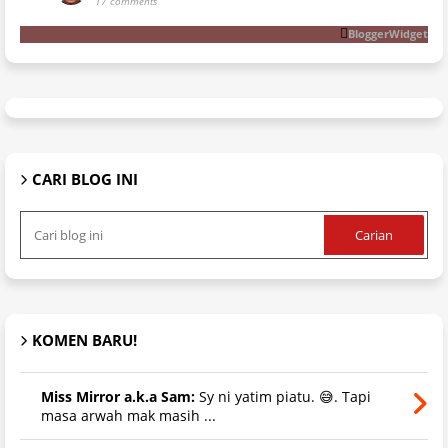
17 comments
BloggerWidget
CARI BLOG INI
KOMEN BARU!
Miss Mirror a.k.a Sam:
Sy ni yatim piatu. 😅. Tapi
masa arwah mak masih ...