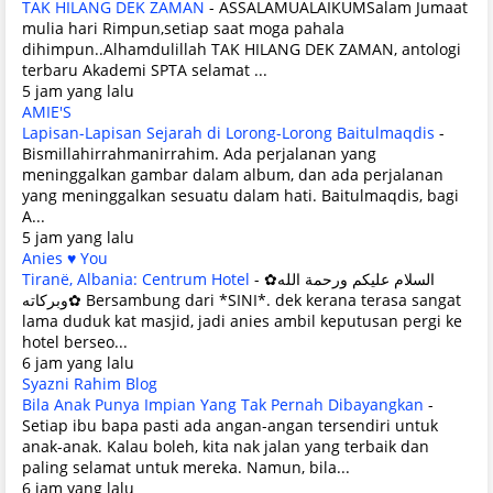
TAK HILANG DEK ZAMAN
-
ASSALAMUALAIKUMSalam Jumaat
mulia hari Rimpun,setiap saat moga pahala
dihimpun..Alhamdulillah TAK HILANG DEK ZAMAN, antologi
terbaru Akademi SPTA selamat ...
5 jam yang lalu
AMIE'S
Lapisan-Lapisan Sejarah di Lorong-Lorong Baitulmaqdis
-
Bismillahirrahmanirrahim. Ada perjalanan yang
meninggalkan gambar dalam album, dan ada perjalanan
yang meninggalkan sesuatu dalam hati. Baitulmaqdis, bagi
A...
5 jam yang lalu
Anies ♥ You
Tiranë, Albania: Centrum Hotel
-
✿السلام عليكم ورحمة الله
وبركاته✿ Bersambung dari *SINI*. dek kerana terasa sangat
lama duduk kat masjid, jadi anies ambil keputusan pergi ke
hotel berseo...
6 jam yang lalu
Syazni Rahim Blog
Bila Anak Punya Impian Yang Tak Pernah Dibayangkan
-
Setiap ibu bapa pasti ada angan-angan tersendiri untuk
anak-anak. Kalau boleh, kita nak jalan yang terbaik dan
paling selamat untuk mereka. Namun, bila...
6 jam yang lalu