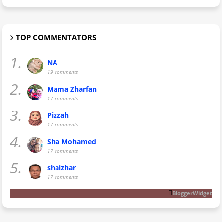
TOP COMMENTATORS
1.
NA
19 comments
2.
Mama Zharfan
17 comments
3.
Pizzah
17 comments
4.
Sha Mohamed
17 comments
5.
shaizhar
17 comments
BloggerWidget