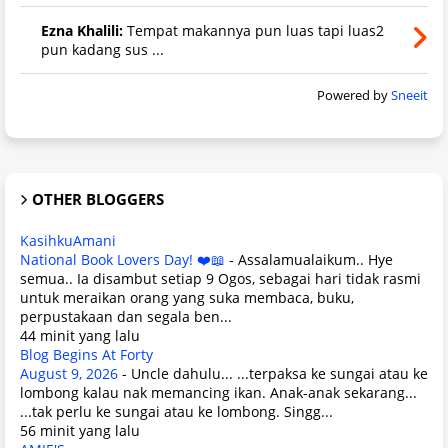
Ezna Khalili:
Tempat makannya pun luas tapi luas2
pun kadang sus ...
Powered by
Sneeit
OTHER BLOGGERS
KasihkuAmani
National Book Lovers Day! ❤️📖
-
Assalamualaikum.. Hye
semua.. Ia disambut setiap 9 Ogos, sebagai hari tidak rasmi
untuk meraikan orang yang suka membaca, buku,
perpustakaan dan segala ben...
44 minit yang lalu
Blog Begins At Forty
August 9, 2026
-
Uncle dahulu... ...terpaksa ke sungai atau ke
lombong kalau nak memancing ikan. Anak-anak sekarang...
...tak perlu ke sungai atau ke lombong. Singg...
56 minit yang lalu