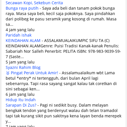
Secawan Kopi, Sekebun Cerita
Bunga raya putih
-
Saya ada beli dan tanam pokok bunga
raya. Masa saya beli, kecil saja pokoknya. Saya pindahkan
dari polibeg ke pasu seramik yang kosong di rumah. Masa
sa...
4 jam yang lalu
Paridah ishak
KEINDAHAN ALAM
-
ASSALAMUALAIKUMPIC SIFU TA (C)
KEINDAHAN ALAMGenre: Puisi Tradisi Kanak-kanak Penulis:
Sabariah Nor Salleh Penerbit: PELITA ISBN: 978-983-9039-59-
7 (Saste...
5 jam yang lalu
Syazni Rahim Blog
🥈 Pingat Perak Untuk Amir!
-
Assalamualaikum wbt Lama
betul *entry* ni tertengguh, dari bulan April lagi
sebenarnya. Tapi rasa sayang sangat kalau tak coretkan di
sini sebagai ken...
6 jam yang lalu
Hidup Itu Indah
Sarapan Di Zus?
-
Pagi ni sedikit busy. Dalam melayan
bengkak tendon yang berdenyut walau dah telan tramadol
tapi tak kurang sikit pun sakitnya kena layan benda merepek
y...
7 jam yang lalu