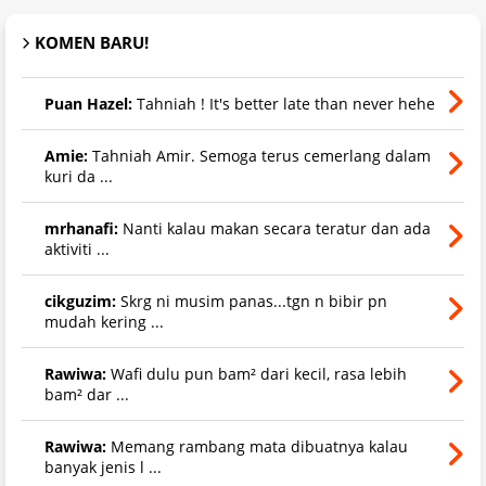
KOMEN BARU!
Puan Hazel:
Tahniah ! It's better late than never hehe
Amie:
Tahniah Amir. Semoga terus cemerlang dalam
kuri da ...
mrhanafi:
Nanti kalau makan secara teratur dan ada
aktiviti ...
cikguzim:
Skrg ni musim panas...tgn n bibir pn
mudah kering ...
Rawiwa:
Wafi dulu pun bam² dari kecil, rasa lebih
bam² dar ...
Rawiwa:
Memang rambang mata dibuatnya kalau
banyak jenis l ...