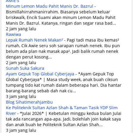
AMIE'S
Minum Lemon Madu Pahit Manis Dr. Bazrul
-
Bismillahirrahmanirrahim. Biasanya sebelum keluar
briskwalk, Encik Suami akan minum Lemon Madu Pahit
Manis Dr. Bazrul. Katanya, ringan dan segar rasa bad...
2 jam yang lalu
Rawiwa
Lepak Rumah Nenek Makan²
-
Pagi tadi masa ibu kemas²
rumah, Cik Awie seru soh sarapan rumah nenek. Ibu pun
belum ada plan nak masak apa². Jadi balik rumah nenek
dengan perut kosong...
2 jam yang lalu
Sunah Suka Sakura
Ayam Gepuk Top Global Cyberjaya
-
*Ayam Gepuk Top
Global Cyberjaya* | Masa study week, anak buah ciksun
tumpang tido kat rumah dalam beberapa hari. Dia hantar
barang-barang sebab dah nak cu...
3 jam yang lalu
Blog Sihatimerahjambu
Ke Politeknik Sultan Azlan Shah & Taman Tasik YDP Slim
River
-
*Julai 2026* | Kebetulan minggu kedua bulan Julai
tak ada rancangan apa-apa. Jadi, bolehlah join kakak saya
dan anak buah ke Politeknik Sultan Azlan Shah...
3 jam yang lalu