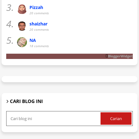
3.
Pizzah
20 comments
4.
shaizhar
20 comments
5.
NA
18 comments
BloggerWidget
CARI BLOG INI