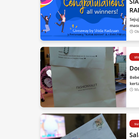
SI
RA
Seju
masu
Ok
st
Do
Bebe
kert
Ma
su
Sa