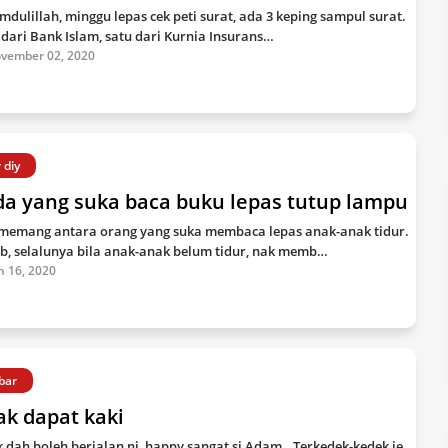
mdulillah, minggu lepas cek peti surat, ada 3 keping sampul surat.
 dari Bank Islam, satu dari Kurnia Insurans…
vember 02, 2020
 diy
da yang suka baca buku lepas tutup lampu
memang antara orang yang suka membaca lepas anak-anak tidur.
b, selalunya bila anak-anak belum tidur, nak memb…
n 16, 2020
bar
k dapat kaki
k dah boleh berjalan ni, happy sangat si Adam.. Terkedek-kedek je