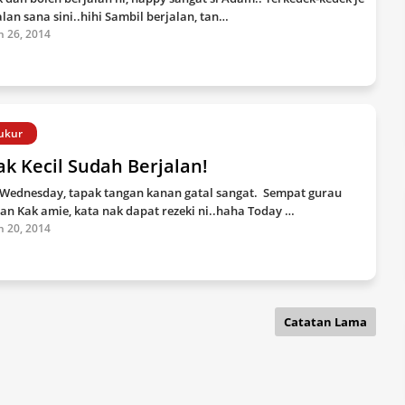
alan sana sini..hihi Sambil berjalan, tan…
n 26, 2014
ukur
k Kecil Sudah Berjalan!
 Wednesday, tapak tangan kanan gatal sangat. Sempat gurau
an Kak amie, kata nak dapat rezeki ni..haha Today …
n 20, 2014
Catatan Lama