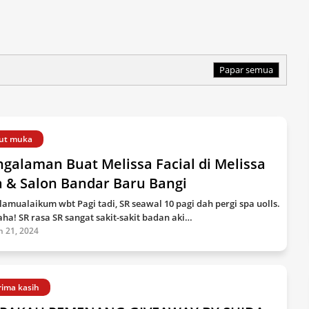
Papar semua
ut muka
galaman Buat Melissa Facial di Melissa
a & Salon Bandar Baru Bangi
lamualaikum wbt Pagi tadi, SR seawal 10 pagi dah pergi spa uolls.
ha! SR rasa SR sangat sakit-sakit badan aki…
n 21, 2024
rima kasih