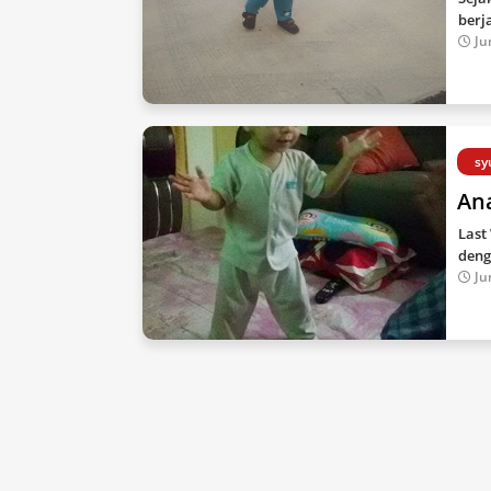
berj
Ju
sy
Ana
Last
deng
Ju