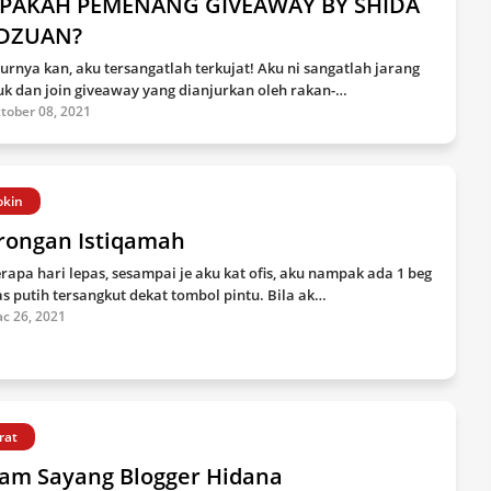
APAKAH PEMENANG GIVEAWAY BY SHIDA
DZUAN?
jurnya kan, aku tersangatlah terkujat! Aku ni sangatlah jarang
k dan join giveaway yang dianjurkan oleh rakan-…
tober 08, 2021
okin
rongan Istiqamah
rapa hari lepas, sesampai je aku kat ofis, aku nampak ada 1 beg
as putih tersangkut dekat tombol pintu. Bila ak…
c 26, 2021
rat
lam Sayang Blogger Hidana