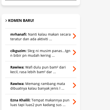
KOMEN BARU!
mrhanafi:
Nanti kalau makan secara
teratur dan ada aktiviti ...
cikguzim:
Skrg ni musim panas...tgn
n bibir pn mudah kering ...
Rawiwa:
Wafi dulu pun bam² dari
kecil, rasa lebih bam² dar ...
Rawiwa:
Memang rambang mata
dibuatnya kalau banyak jenis l ...
Ezna Khalili:
Tempat makannya pun
luas tapi luas2 pun kadang sus ...