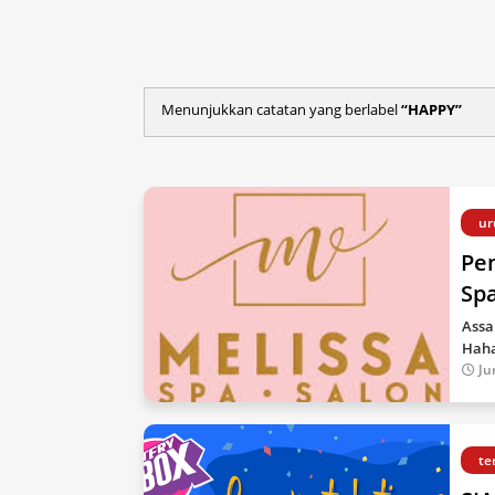
Menunjukkan catatan yang berlabel
HAPPY
ur
Pen
Sp
Assa
Haha
Ju
te