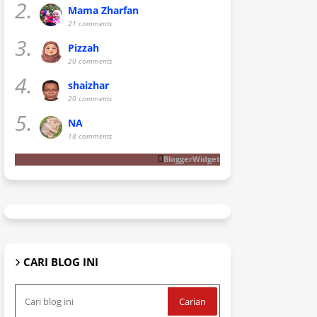
2.
Mama Zharfan
21 comments
3.
Pizzah
20 comments
4.
shaizhar
20 comments
5.
NA
18 comments
BloggerWidget
CARI BLOG INI