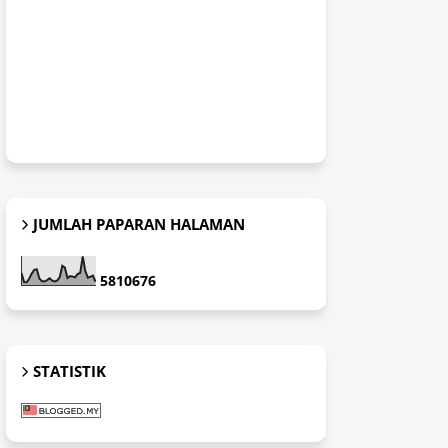
JUMLAH PAPARAN HALAMAN
5
8
1
0
6
7
6
STATISTIK