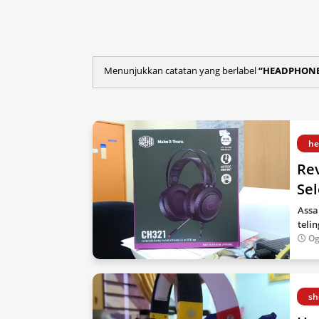
Menunjukkan catatan yang berlabel
HEADPHON
he
Re
Se
Assa
teli
Og
sh