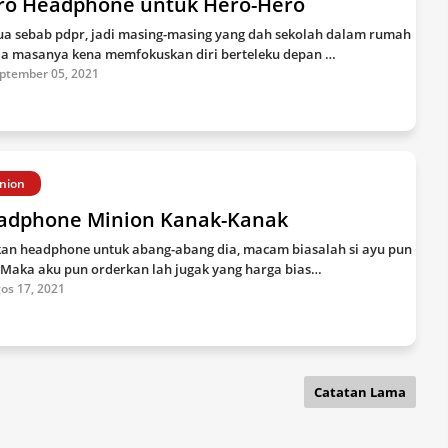
ro Headphone untuk Hero-Hero
a sebab pdpr, jadi masing-masing yang dah sekolah dalam rumah
da masanya kena memfokuskan diri berteleku depan …
ptember 05, 2021
nion
adphone Minion Kanak-Kanak
kan headphone untuk abang-abang dia, macam biasalah si ayu pun
 Maka aku pun orderkan lah jugak yang harga bias…
os 17, 2021
Catatan Lama