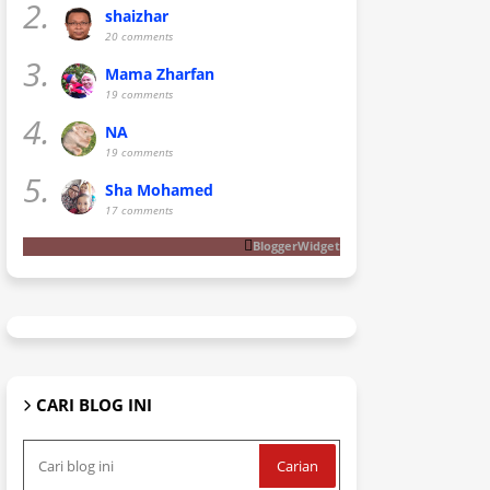
2.
shaizhar
20 comments
3.
Mama Zharfan
19 comments
4.
NA
19 comments
5.
Sha Mohamed
17 comments
BloggerWidget
CARI BLOG INI