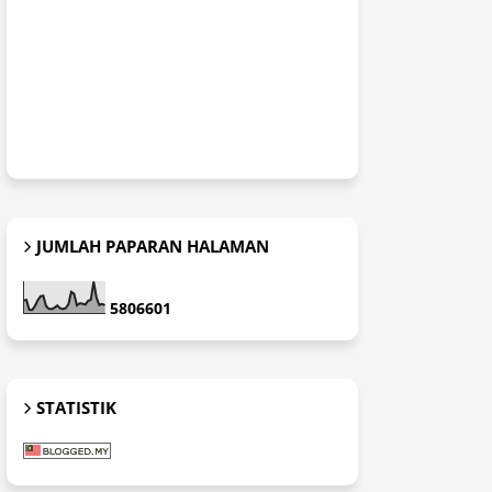
JUMLAH PAPARAN HALAMAN
5
8
0
6
6
0
1
STATISTIK