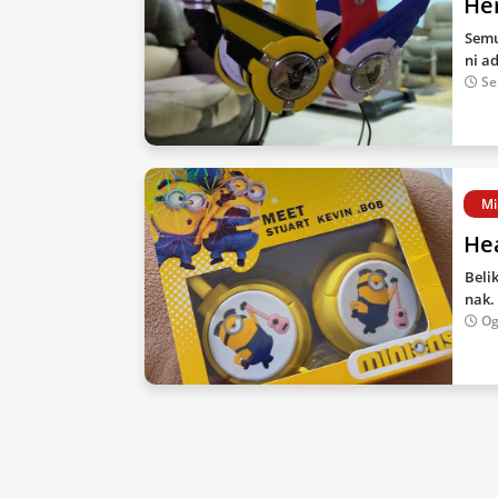
He
Semu
ni a
Se
Mi
He
Beli
nak.
Og