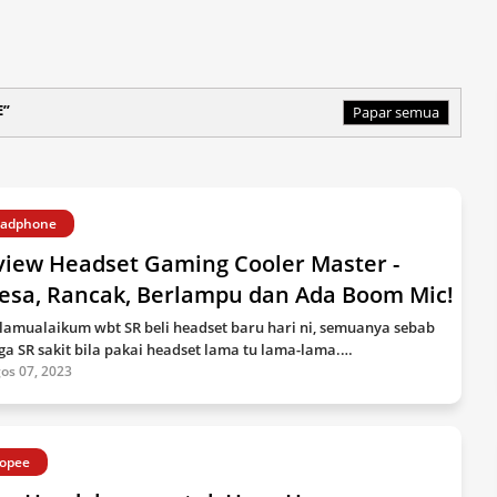
E
Papar semua
adphone
view Headset Gaming Cooler Master -
lesa, Rancak, Berlampu dan Ada Boom Mic!
lamualaikum wbt SR beli headset baru hari ni, semuanya sebab
nga SR sakit bila pakai headset lama tu lama-lama.…
os 07, 2023
opee